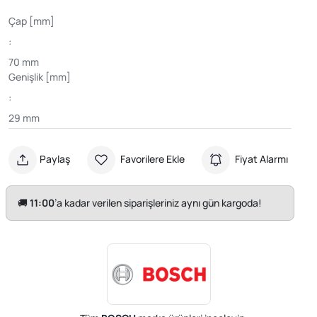
Çap [mm]
:
70 mm
Genişlik [mm]
:
29 mm
Paylaş
Favorilere Ekle
Fiyat Alarmı
🚚
11:00
’a kadar verilen siparişleriniz aynı gün kargoda!