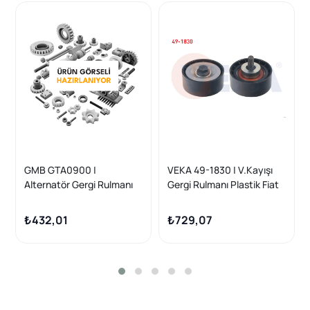
GMB GTA0900 |
VEKA 49-1830 | V.Kayışı
Alternatör Gergi Rulmanı
Gergi Rulmanı Plastik Fiat
Ducato 2,3 JTD Tek Plastik
Ducato (244) 2.3 JTD
(70X29) / (Apv1075)
2002-2006
₺432,01
₺729,07