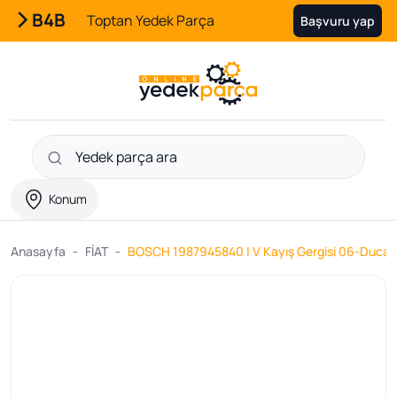
B4B
Toptan Yedek Parça
Başvuru yap
Konum
Anasayfa
FİAT
BOSCH 1987945840 | V Kayış Gergisi 06-Ducat