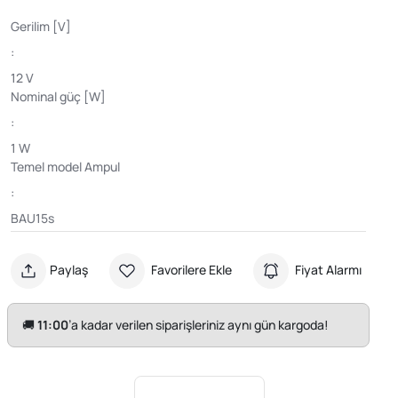
Gerilim [V]
:
12 V
Nominal güç [W]
:
1 W
Temel model Ampul
:
BAU15s
Paylaş
Favorilere Ekle
Fiyat Alarmı
🚚
11:00
’a kadar verilen siparişleriniz aynı gün kargoda!