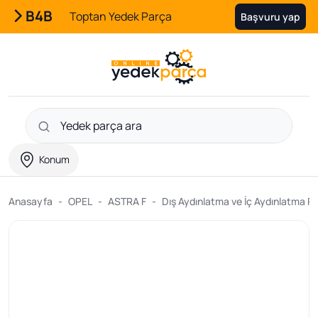
B4B
Toptan Yedek Parça
Başvuru yap
Konum
Anasayfa
OPEL
ASTRA F
Dış Aydınlatma ve İç Aydınlatma Pa