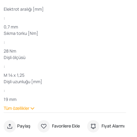
Elektrot aralığı [mm]
:
0,7 mm
Sıkma torku [Nm]
:
28 Nm
Dişli ölçüsü
:
M 14 x 1,25
Dişli uzunluğu [mm]
:
19 mm
Tüm özellikler
Paylaş
Favorilere Ekle
Fiyat Alarmı