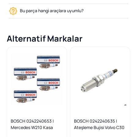
Bu parça hangi araçlara uyumlu?
Alternatif Markalar
BOSCH 0242240653 |
BOSCH 0242240635 |
Mercedes W210 Kasa
Ateşleme Bujisi Volvo C30
E200 Kompressor
/ C70 / S40 / V50 2.4 04-