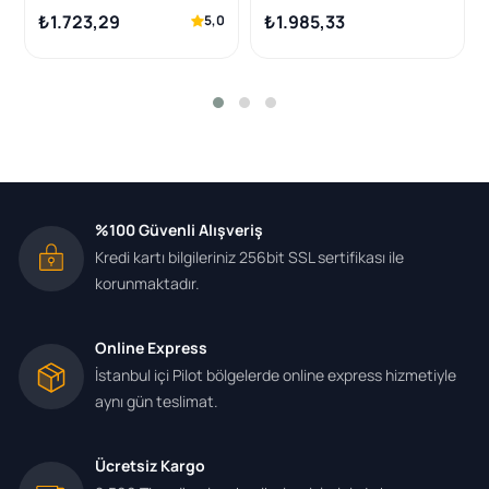
Ateşleme Bujisi İridyum
(FGR6NQE0EA 1.5mm) | 10
₺1.723,29
₺1.985,33
5,0
LPGLİ Araçlar için Tek
Adet
Tırnak Takım
%100 Güvenli Alışveriş
Kredi kartı bilgileriniz 256bit SSL sertifikası ile
korunmaktadır.
Online Express
İstanbul içi Pilot bölgelerde online express hizmetiyle
aynı gün teslimat.
Ücretsiz Kargo