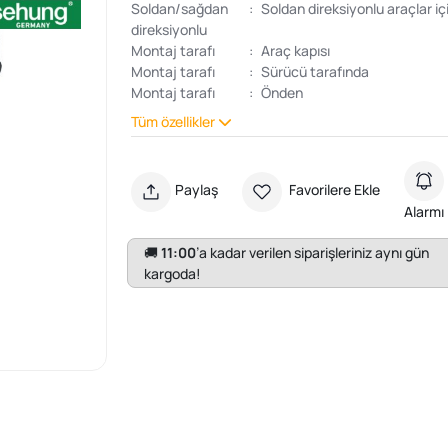
Soldan/sağdan
:
Soldan direksiyonlu araçlar iç
direksiyonlu
Montaj tarafı
:
Araç kapısı
Montaj tarafı
:
Sürücü tarafında
Montaj tarafı
:
Önden
Tüm özellikler
Paylaş
Favorilere Ekle
Alarmı
🚚
11:00
’a kadar verilen siparişleriniz aynı gün
kargoda!