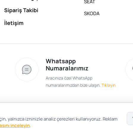
SEAT
Sipariş Takibi
SKODA
İletişim
Whatsapp
Numaralarımız
Aracınıza özel WhatsApp
numaralarımızdan bize ulaşın.
Tıklayın
Satış Sözleşmesi
Gizlilik ve Güvenlik
Gizli
in, yalnızca izninizle analiz çerezleri kullanıyoruz. Reklam
kasını inceleyin
.
Çerez Tercihleri
Şartlar Koşullar