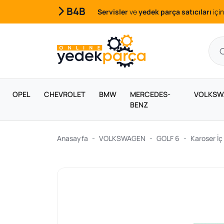
B4B
Servisler
ve
yedek parça satıcıları
için
OPEL
CHEVROLET
BMW
MERCEDES-
VOLKSW
BENZ
Anasayfa
VOLKSWAGEN
GOLF 6
Karoser İç