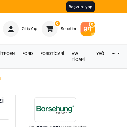
Başvuru yap
Ürün sayısı
0
Araç sayısı
0
Giriş Yap
Sepetim
İTROEN
FORD
FORDTİCARİ
VW
YAĞ
TİCARİ
f
zi