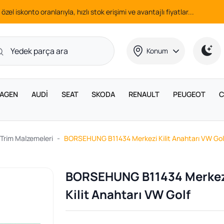
 özel iskonto oranlarıyla, hızlı stok erişimi ve avantajlı fiyatlar...
Konum
AGEN
AUDİ
SEAT
SKODA
RENAULT
PEUGEOT
C
 Trim Malzemeleri
BORSEHUNG B11434 Merkezi Kilit Anahtarı VW Gol
BORSEHUNG B11434 Merke
Kilit Anahtarı VW Golf