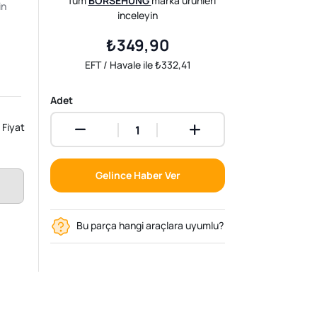
Tüm
BORSEHUNG
marka ürünleri
in
inceleyin
₺349,90
EFT / Havale ile ₺332,41
Adet
Fiyat
Gelince Haber Ver
Bu parça hangi araçlara uyumlu?