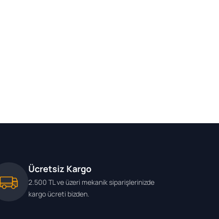
Ücretsiz Kargo
2.500 TL ve üzeri mekanik siparişlerinizde
kargo ücreti bizden.