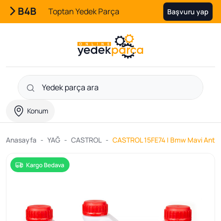
B4B
Toptan Yedek Parça
Başvuru yap
Konum
Anasayfa
YAĞ
CASTROL
CASTROL 15FE74 | Bmw Mavi Antifiri