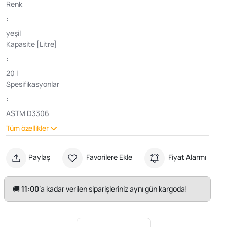
Renk
:
yeşil
Kapasite [Litre]
:
20 l
Spesifikasyonlar
:
ASTM D3306
Tüm özellikler
Paylaş
Favorilere Ekle
Fiyat Alarmı
🚚
11:00
’a kadar verilen siparişleriniz aynı gün kargoda!