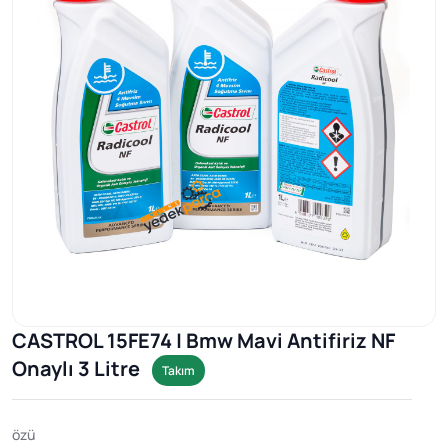
CASTROL 15FE74 | Bmw Mavi Antifiriz NF
Onaylı 3 Litre
Takım
özü