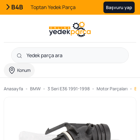
B4B
Toptan Yedek Parça
Başvuru yap
Konum
Anasayfa
BMW
3 Seri E36 1991-1998
Motor Parçaları
BM