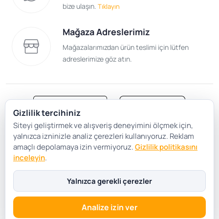
bize ulaşın.
Tıklayın
Mağaza Adreslerimiz
Mağazalarımızdan ürün teslimi için lütfen
adreslerimize göz atın.
Gizlilik tercihiniz
Siteyi geliştirmek ve alışveriş deneyimini ölçmek için,
Satış Sözleşmesi
Gizlilik ve Güvenlik
yalnızca izninizle analiz çerezleri kullanıyoruz. Reklam
Gizlilik Politikası
Çerez Tercihleri
amaçlı depolamaya izin vermiyoruz.
Gizlilik politikasını
inceleyin
.
Şartlar Koşullar
Yalnızca gerekli çerezler
Analize izin ver