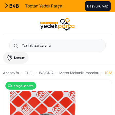
B4B
Toptan Yedek Parça
Başvuru yap
Konum
Anasayfa
OPEL
INSIGNIA
Motor Mekanik Parçaları
106577