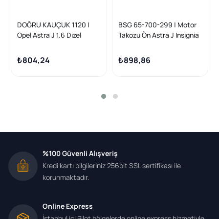
DOĞRU KAUÇUK 1120 |
BSG 65-700-299 | Motor
Opel Astra J 1.6 Dizel
Takozu Ön Astra J Insignia
Otomatik Ön Motor Kulağı
A A14net B16dth A16xht
Yansanayi
10 -
₺804,24
₺898,86
%100 Güvenli Alışveriş
Kredi kartı bilgileriniz 256bit SSL sertifikası ile
korunmaktadır.
Online Express
İstanbul içi Pilot bölgelerde online express hizmetiyle