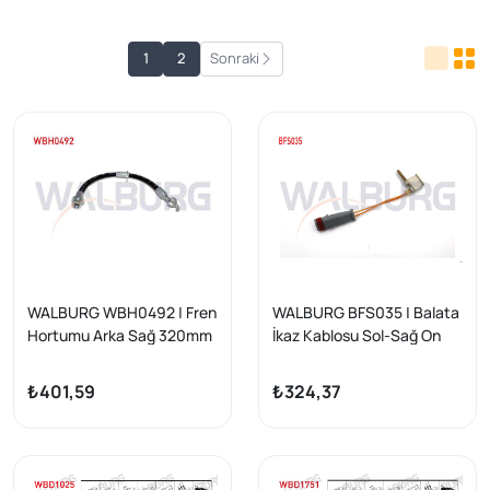
1
2
Sonraki
WALBURG WBH0492 | Fren
WALBURG BFS035 | Balata
Hortumu Arka Sağ 320mm
İkaz Kablosu Sol-Sağ On
Toyota Avensis (T27)
102mm Mercedes E Serisi
2009-| 2 Adet
(W211) / Slk (R171) 2002-
₺401,59
₺324,37
2011 | 10 Adet