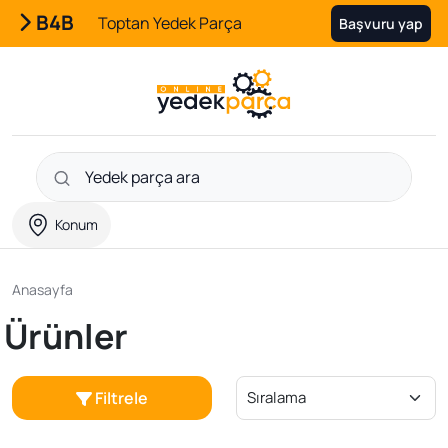
B4B
Toptan Yedek Parça
Başvuru yap
Konum
Anasayfa
Ürünler
Filtrele