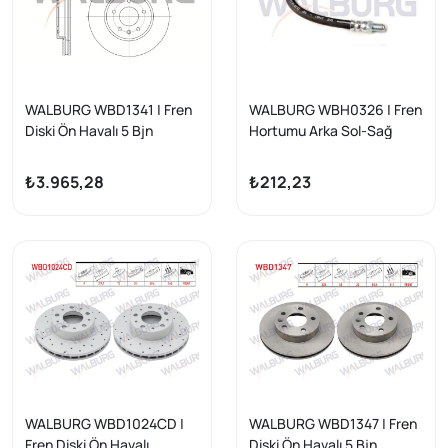
WALBURG WBD1341 | Fren
WALBURG WBH0326 | Fren
Diski Ön Havalı 5 Bjn
Hortumu Arka Sol-Sağ
295,9X29x70,7X51,6
210mm Opel Corsa C
Chevrolet Captiva (C100)
2000-2006 / Opel Tigra B
₺3.965,28
₺212,23
2.0 D 2006-2012 / Opel
2004-| 2 Adet
Antara 2.0 CDTI 2007-/
Chevrolet Captiva (C140)
2.0 D 2012-2014 | 2 Adet
WALBURG WBD1024CD |
WALBURG WBD1347 | Fren
Fren Diski Ön Havalı
Diski Ön Havalı 5 Bjn