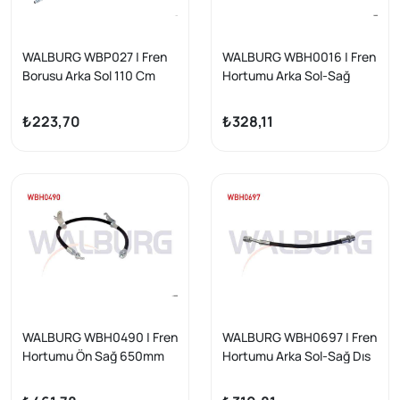
WALBURG WBP027 | Fren
WALBURG WBH0016 | Fren
Borusu Arka Sol 110 Cm
Hortumu Arka Sol-Sağ
Doblo | 5 Adet
440mm Fiat Doblo
(119,223) 2001-2010 /
₺223,70
₺328,11
Strada 1999-2005 | 2 Adet
WALBURG WBH0490 | Fren
WALBURG WBH0697 | Fren
Hortumu Ön Sağ 650mm
Hortumu Arka Sol-Sağ Dıs
Toyota Avensis (T27)
220mm Hyundai H1 2008-|
2009-| 2 Adet
2 Adet