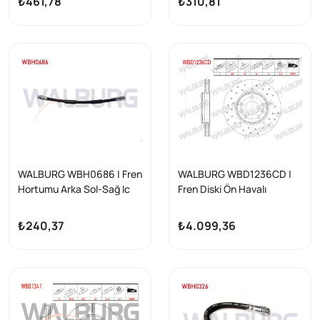
₺461,78
₺310,81
WALBURG WBH0686 | Fren
WALBURG WBD1236CD |
Hortumu Arka Sol-Sağ Ic
Fren Diski Ön Havalı
210mm Fiat Egea 2015-| 2
Kaplamalı Performans
Adet
Delikli 5 Bjn
₺240,37
₺4.099,36
296X26x68x44 Renault
Laguna III 1.5 DCI-2.0 DCI-
1.6İ 16V 2007-/ Latitude 1.5
DCI-2.0 DCI 2011-/ Scénıc
III 1.5 DCI-16İ 16V 2009-| 2
Adet