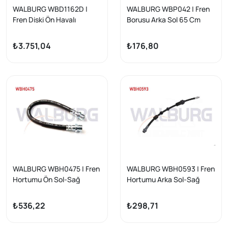
WALBURG WBD1162D |
WALBURG WBP042 | Fren
Fren Diski Ön Havalı
Borusu Arka Sol 65 Cm
Performans Delikli 6 Bjn
Kangoo | 5 Adet
296X28x68x38 Nissan
₺3.751,04
₺176,80
Navara (D40) 2.5 DCI
2005-2015 / Pathfinder
(R51) 2.5 DCI 2005-| 2
Adet
WALBURG WBH0475 | Fren
WALBURG WBH0593 | Fren
Hortumu Ön Sol-Sağ
Hortumu Arka Sol-Sağ
470mm Tata Xenon 2009-
430mm Alfa Romeo
2011 | 2 Adet
Giulietta (940) 2010-| 2
₺536,22
₺298,71
Adet