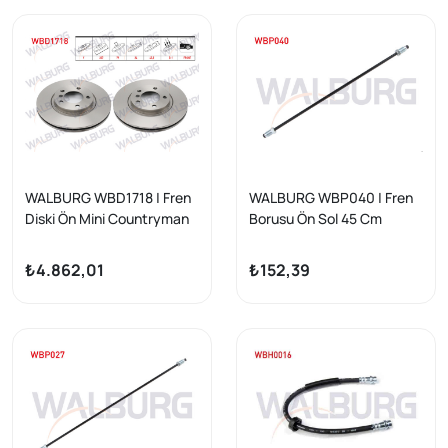
WALBURG WBD1718 | Fren
WALBURG WBP040 | Fren
Diski Ön Mini Countryman
Borusu Ön Sol 45 Cm
(R60) 2010 / 2016 | 2 Adet
Kangoo | 5 Adet
₺4.862,01
₺152,39