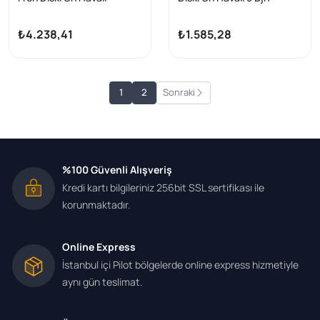
Kaplamalı Performans
235X20x61x50,5 Dacia
Delikli 5 Bjn 16 Jant
Logan Pick-Up 1.5 DCI
₺4.238,41
₺1.585,28
279,7X28x73x69,6 Fiat
2007-| 2 Adet
Ducato 2.3 Mjt 2006-2014
/ Ducato 3.0 Mjt 2006-
2014 / Peugeot Boxer III 2.2
1
2
Sonraki
HDI 2006-2014 / Citroen
Jumper III 2.2 HDI | 2 Adet
%100 Güvenli Alışveriş
Kredi kartı bilgileriniz 256bit SSL sertifikası ile
korunmaktadır.
Online Express
İstanbul içi Pilot bölgelerde online express hizmetiyle
aynı gün teslimat.