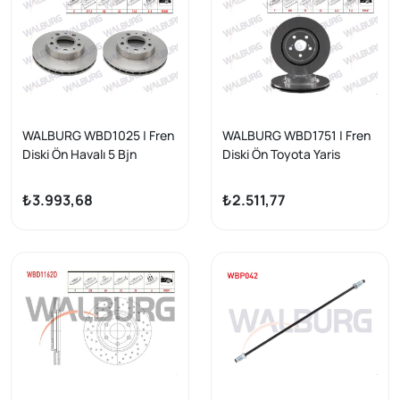
WALBURG WBD1025 | Fren
WALBURG WBD1751 | Fren
Diski Ön Havalı 5 Bjn
Diski Ön Toyota Yaris
299,7X32x80x73,6 Fiat
2020-| 2 Adet
Ducato 2006-2014 /
₺3.993,68
₺2.511,77
Peugeot Boxer 2006-2014
/ Citroen Jumper 2006-
2014 / Karsan Jest 2012-| 2
Adet