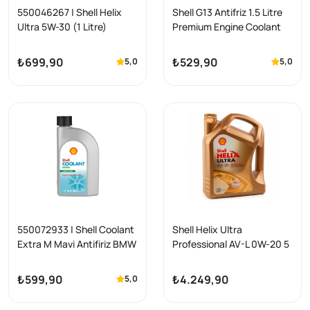
550046267 | Shell Helix
Shell G13 Antifriz 1.5 Litre
Ultra 5W-30 (1 Litre)
Premium Engine Coolant
Longlife G13 RTU
(Kullanıma Hazır)
₺699,90
₺529,90
5,0
5,0
550072933 | Shell Coolant
Shell Helix Ultra
Extra M Mavi Antifiriz BMW
Professional AV-L 0W-20 5
& Hybrid Araçlar için
Litre (VW Standard
Uyumlu (1 Litre) Konsantre
508.00-509.00 Porsche
₺599,90
₺4.249,90
5,0
C20 Yeşil Renkli)