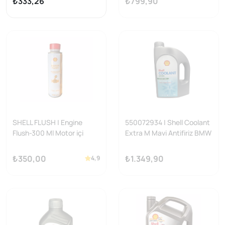
₺333,26
₺799,90
SHELL FLUSH | Engine
550072934 | Shell Coolant
Flush-300 Ml Motor içi
Extra M Mavi Antifiriz BMW
Temizleyici
& Hybrid Araçlar için
Uyumlu Konsantre (3 Litre)
₺350,00
₺1.349,90
4,9