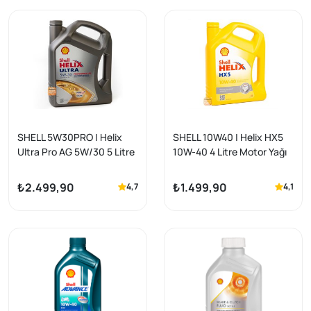
SHELL 5W30PRO | Helix
SHELL 10W40 | Helix HX5
Ultra Pro AG 5W/30 5 Litre
10W-40 4 Litre Motor Yağı
DEXOS2-C3 DPF Onaylı
2025
Motor Yağı
₺2.499,90
₺1.499,90
4,7
4,1