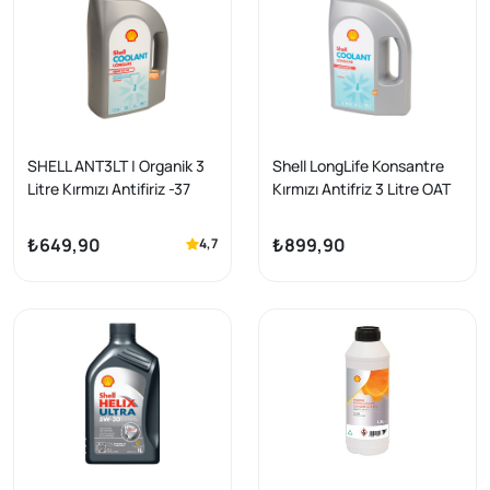
SHELL ANT3LT | Organik 3
Shell LongLife Konsantre
Litre Kırmızı Antifiriz -37
Kırmızı Antifriz 3 Litre OAT
Derece (Kullanıma Hazır)
Organik
₺649,90
₺899,90
4,7