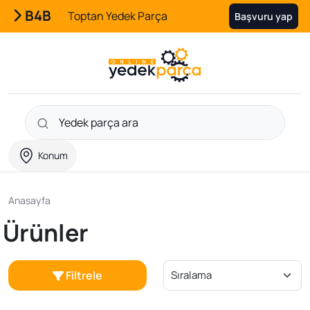
B4B
Toptan Yedek Parça
Başvuru yap
Konum
Anasayfa
Ürünler
Filtrele