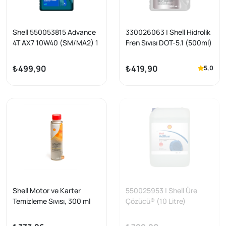
Shell 550053815 Advance
330026063 | Shell Hidrolik
4T AX7 10W40 (SM/MA2) 1
Fren Sıvısı DOT-5.1 (500ml)
Litre Motor Yağı
₺499,90
₺419,90
5,0
Shell Motor ve Karter
550025953 | Shell Üre
Temizleme Sıvısı, 300 ml
Çözücü® (10 Litre)
Dobatex Motor Flush