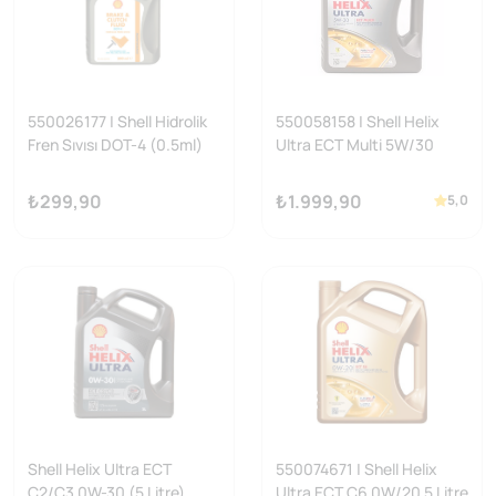
550026177 | Shell Hidrolik
550058158 | Shell Helix
Fren Sıvısı DOT-4 (0.5ml)
Ultra ECT Multi 5W/30
Motor Yağı 5 Litre
₺299,90
₺1.999,90
5,0
Shell Helix Ultra ECT
550074671 | Shell Helix
C2/C3 0W-30 (5 Litre)
Ultra ECT C6 0W/20 5 Litre