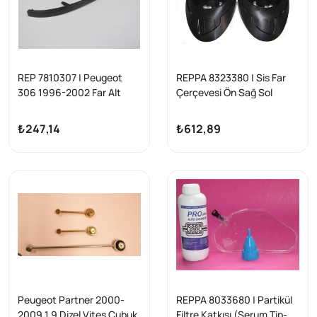
REP 7810307 | Peugeot
REPPA 8323380 | Sis Far
306 1996-2002 Far Alt
Çerçevesi Ön Sağ Sol
Kaşı Sağ Yansanayi
Takım Partner Tepe
₺247,14
₺612,89
Peugeot Partner 2000-
REPPA 8033680 | Partikül
2009 1.9 Dizel Vites Çubuk
Filtre Katkısı (Serum Tip-