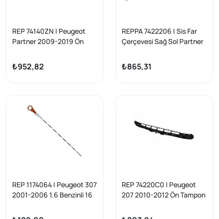
REP 74140ZN | Peugeot
REPPA 7422206 | Sis Far
Partner 2009-2019 Ön
Çerçevesi Sağ Sol Partner
Tampon Alt Izgara
Tepee Partner Tepe /
Yansanayi Citroen Berlingo
Berlingo III
₺952,82
₺865,31
2009-2018
REP 1174064 | Peugeot 307
REP 74220C0 | Peugeot
2001-2006 1.6 Benzinli 16
207 2010-2012 Ön Tampon
Valf Motor Yağ Çubuğu Yan
Üst Izgara Yansanayi
Sanayi