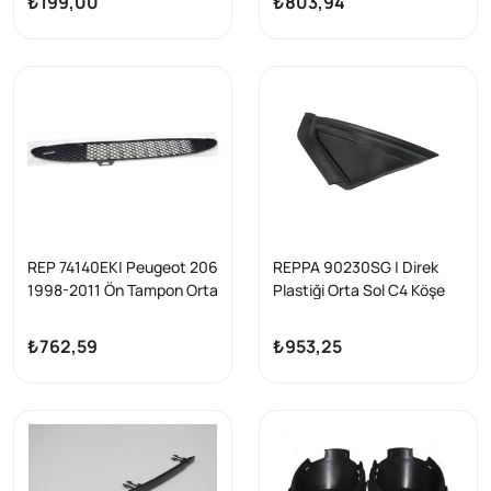
₺199,00
₺803,94
REP 74140EK| Peugeot 206
REPPA 90230SG | Direk
1998-2011 Ön Tampon Orta
Plastiği Orta Sol C4 Köşe
Izgara Yansanayi
₺762,59
₺953,25