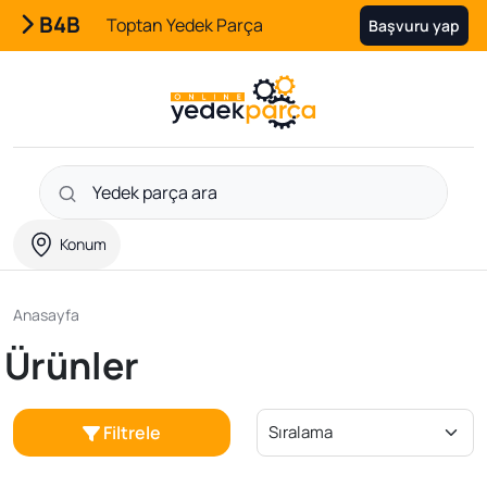
B4B
Toptan Yedek Parça
Başvuru yap
Konum
Anasayfa
Ürünler
Filtrele