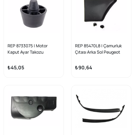
REP 8733075 | Motor
REP 85470L8 | Çamurluk
Kaput Ayar Takozu
Çıtası Arka Sol Peugeot
Peugeot Partner 2009-
Partner 2000-2009 Çift
2019
Taraf Sürgülü Yansanayi
₺45,05
₺90,64