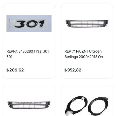
REPPA 8485280 | Yazı 301
REP 74140ZN | Citroen
301
Berlingo 2009-2018 Ön
Tampon Alt Izgara
Yansanayi Peugeot
₺209,62
₺952,82
Partner 2009-2019