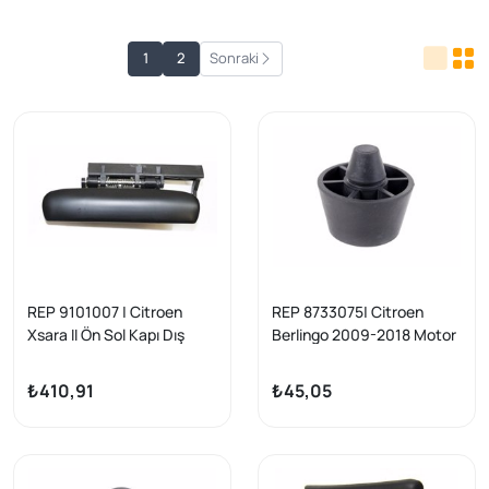
1
2
Sonraki
REP 9101007 | Citroen
REP 8733075| Citroen
Xsara II Ön Sol Kapı Dış
Berlingo 2009-2018 Motor
Açma Kolu
Kaput Ayar Takozu
Yansanayi
₺410,91
₺45,05