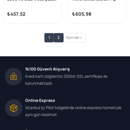
Takımı Yan Sanayi
Kan Torbası) 2008 208 301
Partner Tepee / C3 Picasso
₺457,52
₺605,98
1
2
Sonraki
%100 Güvenli Alışveriş
Kredi kartı bilgileriniz 256bit SSL sertifikası ile
korunmaktadır.
Online Express
İstanbul içi Pilot bölgelerde online express hizmetiyle
aynı gün teslimat.