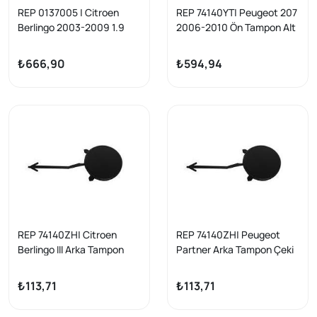
REP 0137005 | Citroen
REP 74140YT| Peugeot 207
Berlingo 2003-2009 1.9
2006-2010 Ön Tampon Alt
Dizel Motor Üst Koruma
Karlık Spoyler Takım Yan
Kapak Yan Sanayi
Sanayi
₺666,90
₺594,94
REP 74140ZH| Citroen
REP 74140ZH| Peugeot
Berlingo III Arka Tampon
Partner Arka Tampon Çeki
Çeki Demir Kapağı
Demir Kapağı
₺113,71
₺113,71