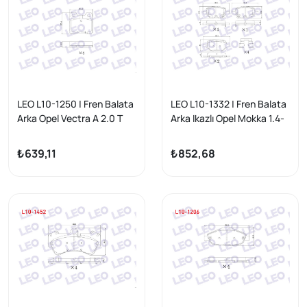
LEO L10-1250 | Fren Balata
LEO L10-1332 | Fren Balata
Arka Opel Vectra A 2.0 T
Arka Ikazlı Opel Mokka 1.4-
1988-1995 / Vectra A 2.0
1.6-1.6 CDTI 2012 -
1988-1995 / Astra F 1.8
₺639,11
₺852,68
1991-1998 / Astra F 2.0
1991-1998 / Astra F Classic
1.6İ 1998-2002 / Astra F
Classic 1.4İ 1998-2002