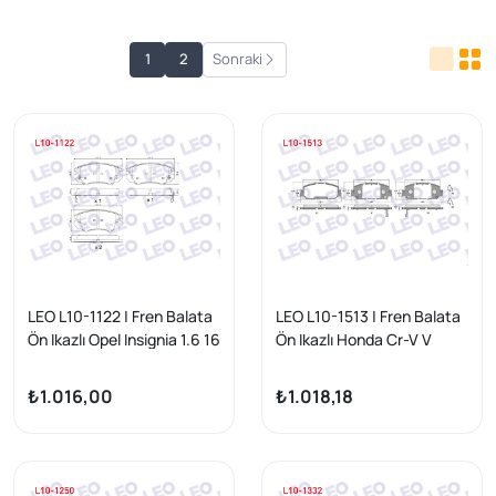
1
2
Sonraki
LEO L10-1122 | Fren Balata
LEO L10-1513 | Fren Balata
Ön Ikazlı Opel Insignia 1.6 16
Ön Ikazlı Honda Cr-V V
Jant 2008-/ Insignia 1.6 T
2016 -
2008-/ Insignia 2.0 CDTI
₺1.016,00
₺1.018,18
130 Hp 2008 -