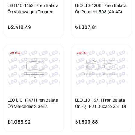
LEO L10-1452 | Fren Balata
LEO L10-1206 | Fren Balata
Ön Volkswagen Touareg
Ön Peugeot 308 (4A,4C)
3.6 V6 FSI 17 Jant 2002-
1.6 HDI-1.6 VTI-1.6 Thp
2010 / Touareg 2.5 Rs TDI
2007-2013 / 3008 1.6 HDI-
₺2.418,49
₺1.307,81
2002-2010 / Touareg 4.2
1.6 2009-/ 5008 1.6 HDI
V8 2002-2010 / Porsche
110 Hp 2009 -
Cayenne 3.2İ 17 Jant
2002-2010 / Cayenne 3.6İ
17 Jant 2002-2010
LEO L10-1447 | Fren Balata
LEO L10-1371 | Fren Balata
Ön Mercedes S Serisi
Ön Fişli Fiat Ducato 2.8 TDI
(W221) S 320 CDI 2005-
2002-2006 / Ducato 2.3
2013 / Mercedes S Serisi
JTD 2002-2006 / Ducato
₺1.085,92
₺1.503,88
(W221) S 350 2005-2013
2.0 JTD 2002-2006 /
Peugeot Boxer II 2.0 HDI