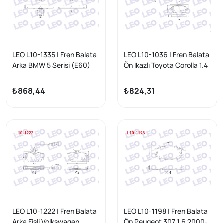
LEO L10-1335 | Fren Balata
LEO L10-1036 | Fren Balata
Arka BMW 5 Serisi (E60)
Ön Ikazlı Toyota Corolla 1.4
525 İ 2003-2010 / (E60)
Vvt-I 2002-2007 / 1.6 Vvt-I
520 D 2003-2010 / (E60)
2002-2007 / 1.4 D-4D
₺868,44
₺824,31
520 İ 2003-2010 / (E60)
2002-2007 / Corolla Verso
530 D 2003-2010 / (E60)
1.6 2004-2009 / 1.8 2004-
525 D 2003-2010 / (E60)
2009 / 2.0 D-4D 2004-
530 İ 2003-2010
2009
LEO L10-1222 | Fren Balata
LEO L10-1198 | Fren Balata
Arka Fişli Volkswagen
Ön Peugeot 307 1.6 2000-