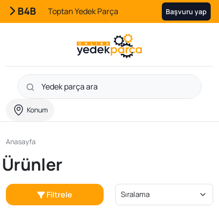
B4B
Toptan Yedek Parça
Başvuru yap
Konum
Anasayfa
Ürünler
Filtrele