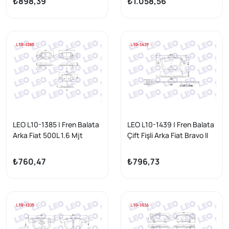
₺898,39
₺1.058,56
1993-1995 / E Serisi
(W124) E 250 D 1993-1995
LEO L10-1385 | Fren Balata
LEO L10-1439 | Fren Balata
Arka Fiat 500L 1.6 Mjt
Çift Fişli Arka Fiat Bravo II
2012-/ 500L 1.3 Mjt 2012-/
(198) 1.6 Mjt 17,3mm 2006
500L 0.9 2012-/ 500L 1.4
-
₺760,47
₺796,73
2012 -