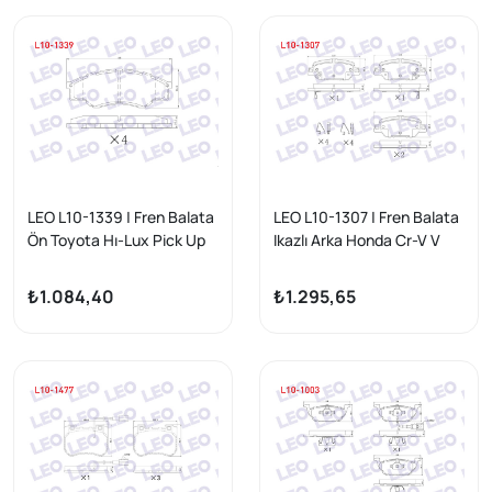
2002-2006 / Citroen
Jumper II 1.9 D 2002-2006
/ Jumper II 2.8 HDI 2002-
2006
LEO L10-1339 | Fren Balata
LEO L10-1307 | Fren Balata
Ön Toyota Hı-Lux Pick Up
Ikazlı Arka Honda Cr-V V
2.5 D 2005-2011 / Hı-Lux
(Rw_, Rt_) 1.5İ V-Tec 2016
Pick Up 2.5 D-4D 2005-
-
₺1.084,40
₺1.295,65
2011 / Hı-Lux Pick Up 3.0
D-4D 2005-2011