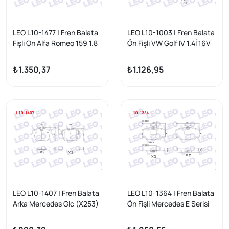
LEO L10-1477 | Fren Balata
LEO L10-1003 | Fren Balata
Fişli On Alfa Romeo 159 1.8
Ön Fişli VW Golf IV 1.4İ 16V
Mpı-1.8 Tbı-1.9 Jtdm-1.9
1997-2005 / Golf IV 1.6İ
Jtb-2.0 Jtdm 2006-2011
1997-2005 / Golf V 1.6İ
₺1.350,37
₺1.126,95
2003-2009 / Bora 1.4İ 16V
1998-2005 / Audi A3 1.6
1996-2003 / N 1.9 TDI
1999-2006
LEO L10-1407 | Fren Balata
LEO L10-1364 | Fren Balata
Arka Mercedes Glc (X253)
Ön Fişli Mercedes E Serisi
250 2015 -
(W124) E 200 D 1993-1995
/ E Serisi (W124) E 200