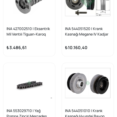
INA 427002510 | Eksantrik
INA 544051520 | Krank
Mil Ventılı Tiguan-Karoq
Kasnağı Megane IV Kadjar
Czpa-Dgva 2.0 TSI 17 -
Koleos Captur Duster 1.3
TCE 18 -
₺3.486,61
₺10.160,40
INA 553029710 | Yağ
INA 544051010 | Krank
Pompa Zinciri Mercedes
Kasnağı Hyundai Bayon