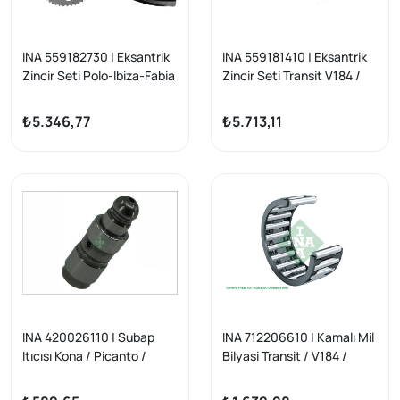
INA 559182730 | Eksantrik
INA 559181410 | Eksantrik
Zincir Seti Polo-Ibiza-Fabia
Zincir Seti Transit V184 /
Awy-Bmd-Bbm 1.2 01-10
Mondeo 2.0 TDCI 01-06
₺5.346,77
₺5.713,11
INA 420026110 | Subap
INA 712206610 | Kamalı Mil
Itıcısı Kona / Picanto /
Bilyasi Transit / V184 /
Stonıc / Ceed / Nıro /
V347 Bm 01 -
Sportage / Vitara Dizel 19-