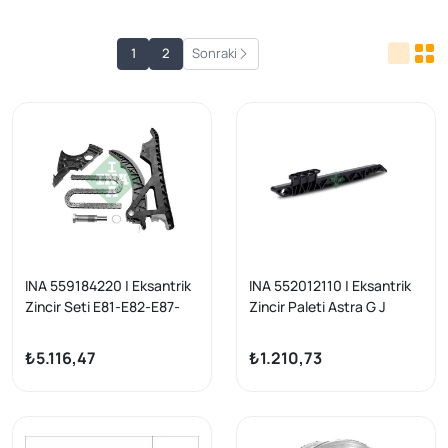
1
2
Sonraki
INA 559184220 | Eksantrik
INA 552012110 | Eksantrik
Zincir Seti E81-E82-E87-
Zincir Paleti Astra G J
E88-E90-E91-E92-E93-
Insignia A Vectra B C Bm
E60-E61-F10-F11-E63 Lcı-
00-18
₺5.116,47
₺1.210,73
E64 Lcı-7F01-F02-X6 E71
N43-N53-N54 06-.17