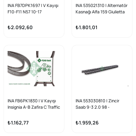
INA FB7DPK1697 | V Kayışı
INA 535021310 | Alternatör
F10-F11 N57 10-17
Kasnağı Alfa 159 Giulietta
1.8 Tb 09 -
₺2.092,60
₺1.801,01
INA FB6PK1830 | V Kayışı
INA 553030810 | Zincir
Insignia A-B Zafira C Traffic
Saab 9-3 2.0 98 -
Bravo Marea Bm 09 -
₺1.162,77
₺1.959,26