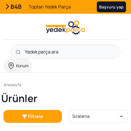
B4B
Toptan Yedek Parça
Başvuru yap
Konum
Anasayfa
Ürünler
Filtrele