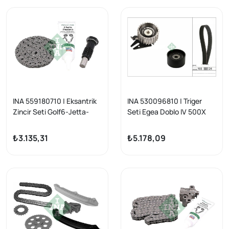
INA 559180710 | Eksantrik
INA 530096810 | Triger
Zincir Seti Golf6-Jetta-
Seti Egea Doblo IV 500X
Polo-A3-Leon Cbza-Cbzb-
Jeep Compass Renagede
Cbzc 1.2 TSI 10 -
1.6 Mjet 15 -
₺3.135,31
₺5.178,09