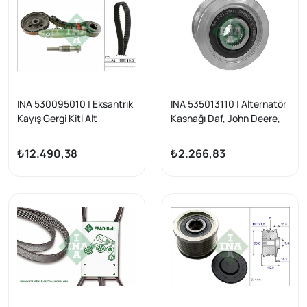
INA 530095010 | Eksantrik
INA 535013110 | Alternatör
Kayış Gergi Kiti Alt
Kasnağı Daf, John Deere,
Connect / Focus / C-Max /
Man . .
Mondeo 1.8 TDCI 07-13
₺12.490,38
₺2.266,83