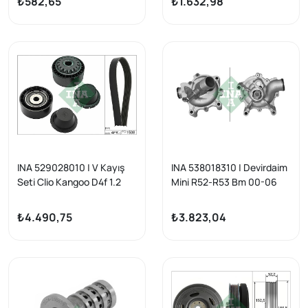
₺582,65
₺1.632,98
>
INA 529028010 | V Kayış
INA 538018310 | Devirdaim
Seti Clio Kangoo D4f 1.2
Mini R52-R53 Bm 00-06
16V 97 -
₺4.490,75
₺3.823,04