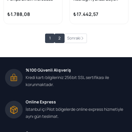
W203 W140
Bc3 i30 Pde Pden 1.0 T-GDI
20-Kia Rio IV Yb Stonıc 20-
₺1.788,08
₺17.442,57
1.0 T-GDI
1
2
Sonraki
%100 Güvenli Alışveriş
Kredi kartı bilgileriniz 256bit SSL sertifikası ile
korunmaktadır.
Online Express
İstanbul içi Pilot bölgelerde online express hizmetiyle
aynı gün teslimat.