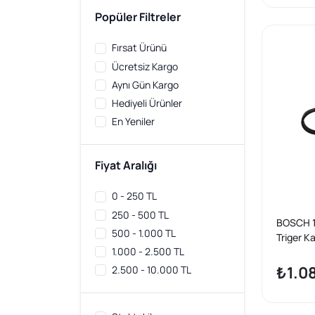
GATES
1
Popüler Filtreler
İTHAL
2
Fırsat Ürünü
LEMFORDER
1
Ücretsiz Kargo
OEM
1
Aynı Gün Kargo
OSSCA
1
Hediyeli Ürünler
SWAG
1
En Yeniler
TOPRAN
1
TRW
1
VAG / ORJINAL
4
Fiyat Aralığı
WISCO
2
0 - 250 TL
250 - 500 TL
BOSCH 1
500 - 1.000 TL
Triger Ka
1.000 - 2.500 TL
VII/Cad
on/A3/J
₺1.08
2.500 - 10.000 TL
IV/Polo/
1.0-1.4 T