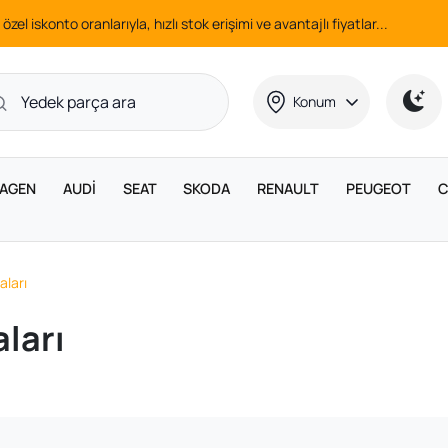
 özel iskonto oranlarıyla, hızlı stok erişimi ve avantajlı fiyatlar...
Konum
AGEN
AUDİ
SEAT
SKODA
RENAULT
PEUGEOT
C
aları
ları