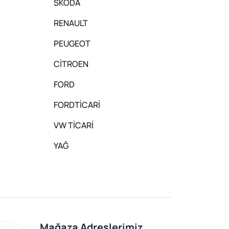
SKODA
RENAULT
PEUGEOT
CİTROEN
FORD
FORDTİCARİ
VW TİCARİ
YAĞ
Mağaza Adreslerimiz