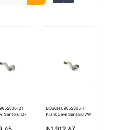
986280612 |
BOSCH 0986280611 |
ir Sensörü 13-
Krank Devir Sensörü VW
Plo-Psst-Jtta-
Golf VII Passat Polo
Oct-Leo-Ibz-
Tiguan T6 / Audi A3 /
9,45
₺1.912,47