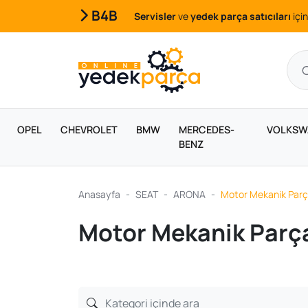
B4B
Servisler
ve
yedek parça satıcıları
için
OPEL
CHEVROLET
BMW
MERCEDES-
VOLKSW
BENZ
Anasayfa
SEAT
ARONA
Motor Mekanik Parç
Motor Mekanik Parça