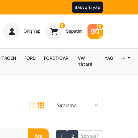
Başvuru yap
Ürün sayısı
0
Araç sayısı
0
Giriş Yap
Sepetim
İTROEN
FORD
FORDTİCARİ
VW
YAĞ
TİCARİ
Ara
1
2
Sonraki