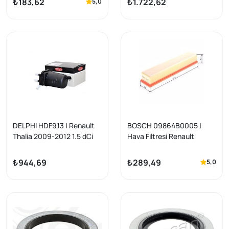
₺183,62
₺1.722,62
5,0
Kubistar 1.5 K9k
DELPHI HDF913 | Renault
BOSCH 09864B0005 |
Thalia 2009-2012 1.5 dCi
Hava Filtresi Renault
K9K Mazot Filtresi
Symbol Thalia-Clio II-
Kangoo-Dacia Logan 1.5
₺944,69
₺289,49
5,0
dCi K9k