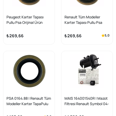
Peugeot Karter Tapası
Renault Tüm Modeller
Pullu Psa Orijinal Ürün
Karter Tapası Pullu Psa
Orijinal Ürün
₺269,66
₺269,66
5,0
PSA 0164.88 | Renault Tüm
MAIS 164001540R | Mazot
Modeller Karter TapaPulu
Filtresi Renault Symbol 04-
Lastikli Orijinal Ürün | 1
12 Kangoo II Clio II Juke F15
Adet
Micra III K12 Note E11