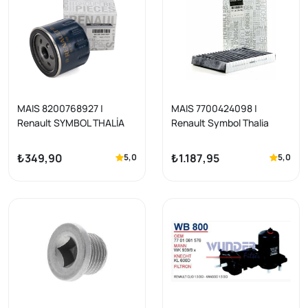
MAIS 8200768927 |
MAIS 7700424098 |
Renault SYMBOL THALİA
Renault Symbol Thalia
2009-2012 1.5 dCi Yağ
2009-2012 Karbonlu Polen
Filtresi Orijinal | 1 Adet |
Filtresi
₺349,90
₺1.187,95
5,0
5,0
Symbol/Joy/Clio III-
IV/Fluence/Megane