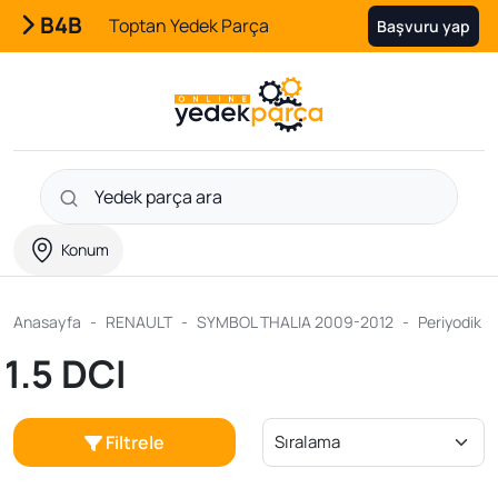
B4B
Toptan Yedek Parça
Başvuru yap
Konum
Anasayfa
RENAULT
SYMBOL THALIA 2009-2012
Periyodik B
1.5 DCI
Filtrele