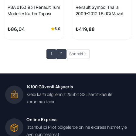
PSA 0163.93 | Renault Tüm
Renault Symbol Thalia
Modeller Karter Tapası
2009-2012 1.5 dCi Mazot
206106 (5Lık) | 1 Adet
Filtresi Wunder Marka
₺86,04
₺419,88
5,0
1
2
Sonraki
%100 Güvenli Alışveriş
Kredi kartı bilgileriniz 256bit SSL sertifikası ile
korunmaktadır.
Online Express
İstanbul içi Pilot bölgelerde online express hizmetiyle
aynı gün teslimat.