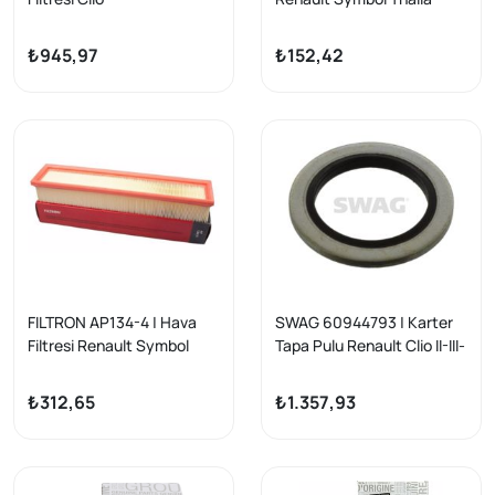
II/Kangoo/Thalia 1.5 DCI,
Captur 2 Megane 2-3-4
Micra III/Note/Juke K9K
Kadjar Scenic 3 Talisman
₺945,97
₺152,42
Clio 5 2019- Pullu
FILTRON AP134-4 | Hava
SWAG 60944793 | Karter
Filtresi Renault Symbol
Tapa Pulu Renault Clio II-III-
Thalia Clio II Kangoo Logan
Kangoo-Megane-Scenic-
1.5 dCi
Fluence-Laguna-Trafic
₺312,65
₺1.357,93