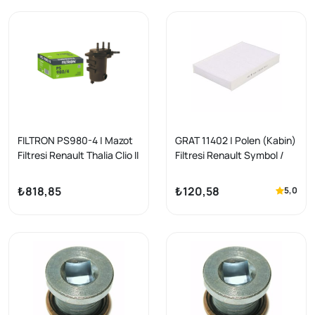
FILTRON PS980-4 | Mazot
GRAT 11402 | Polen (Kabin)
Filtresi Renault Thalia Clio II
Filtresi Renault Symbol /
Kangoo Symbol / Nissan
Clio II / Kangoo / Megane I /
Note Micra Juke 1.5 dCi
Nissan Kubistar 2003>
₺818,85
₺120,58
5,0