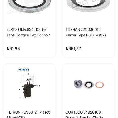
ELRING 834.823 | Karter
TOPRAN 721133001 |
Tapa Contası Fiat Fiorino /
Karter Tapa Pulu Lastikli
Peugeot 206–307–407 /
R19 Kangoo Clio Megane
Partner / Mercedes-Benz
Scenic Laguna Traffic
₺31,98
₺361,37
(1999–>)
Mercedes W447 | 10 Adet
FILTRON PS980-2 | Mazot
CORTECO 84920100 |
Filtresi Clio
Renault Symbol Thalia