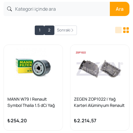
Ara
1
2
Sonraki
MANN W79 | Renault
ZEGEN ZOP1022 | Yağ
Symbol Thalia 1.5 dCi Yağ
Karteri Alüminyum Renault
Filtresi
Kangoo / Megane / Laguna
Dacia/Renault/Nissan; Clio
1.9D (F8q-F9q)
₺254,20
₺2.214,57
III-IV-V, Megane II-III,
Captur I-II