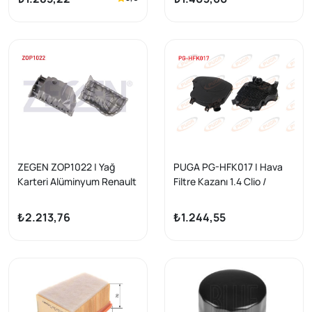
ZEGEN ZOP1022 | Yağ
PUGA PG-HFK017 | Hava
Karteri Alüminyum Renault
Filtre Kazanı 1.4 Clio /
Kangoo / Megane / Laguna
Kangoo / Logan
1.9D (F8q-F9q)
₺2.213,76
₺1.244,55