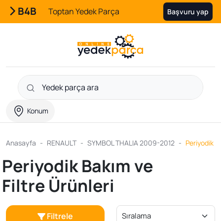
B4B
Toptan Yedek Parça
Başvuru yap
Konum
Anasayfa
RENAULT
SYMBOL THALIA 2009-2012
Periyodik B
Periyodik Bakım ve
Filtre Ürünleri
Filtrele