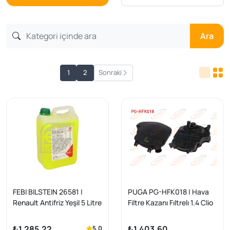
Ara
1
2
Sonraki
FEBI BILSTEIN 26581 |
PUGA PG-HFK018 | Hava
Renault Antifriz Yeşil 5 Litre
Filtre Kazanı Fıltrelı 1.4 Clio
Tip D G11 Uyumlu | 1 Adet
/ Kangoo / Logan
₺1.285,22
₺1.403,60
5,0