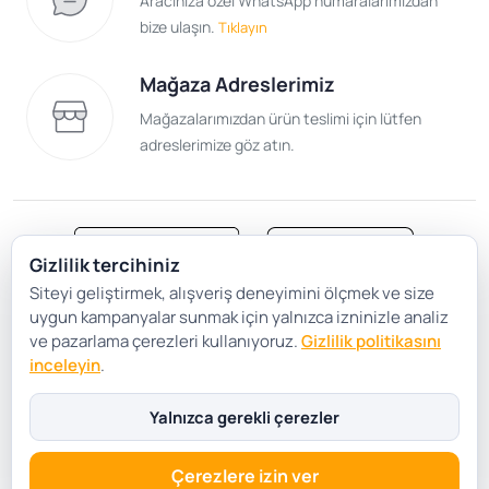
Aracınıza özel WhatsApp numaralarımızdan
bize ulaşın.
Tıklayın
Mağaza Adreslerimiz
Mağazalarımızdan ürün teslimi için lütfen
adreslerimize göz atın.
Gizlilik tercihiniz
Siteyi geliştirmek, alışveriş deneyimini ölçmek ve size
Satış Sözleşmesi
Gizlilik ve Güvenlik
uygun kampanyalar sunmak için yalnızca izninizle analiz
Gizlilik Politikası
Çerez Tercihleri
ve pazarlama çerezleri kullanıyoruz.
Gizlilik politikasını
inceleyin
.
Şartlar Koşullar
Yalnızca gerekli çerezler
Çerezlere izin ver