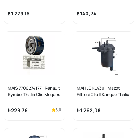
II/Kangoo/Symbol/Thalia
I/Kangoo/Megane/Fluence
1.5 DCI K9K
/Logan/Qashqai 03-
₺1.279,16
₺140,24
MAIS 7700274177 | Renault
MAHLE KL430 | Mazot
Symbol Thalia Clio Megane
Filtresi Clio II Kangoo Thalia
Kangoo Laguna Dacia
1.5 DCI K9K
Sandero 2009-2012 Yağ
₺228,76
₺1.262,08
5,0
Filtresi