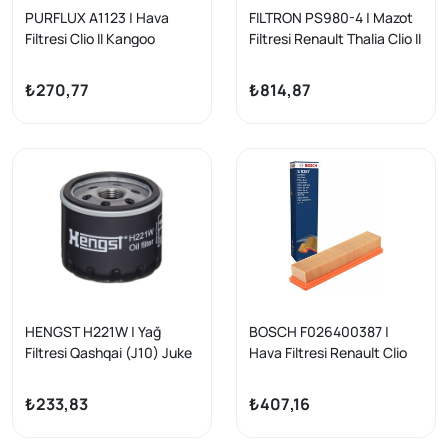
PURFLUX A1123 | Hava
FILTRON PS980-4 | Mazot
Filtresi Clio II Kangoo
Filtresi Renault Thalia Clio II
Twingo Kubistar 1.2 16V
Kangoo Symbol / Nissan
Note Micra Juke 1.5 dCi
₺270,77
₺814,87
HENGST H221W | Yağ
BOSCH F026400387 |
Filtresi Qashqai (J10) Juke
Hava Filtresi Renault Clio
(F15) 1.5 DCI 10-14
II/III/IV, Thalia, Grand Tour,
Modus, Twingo 1.2 16V
₺233,83
₺407,16