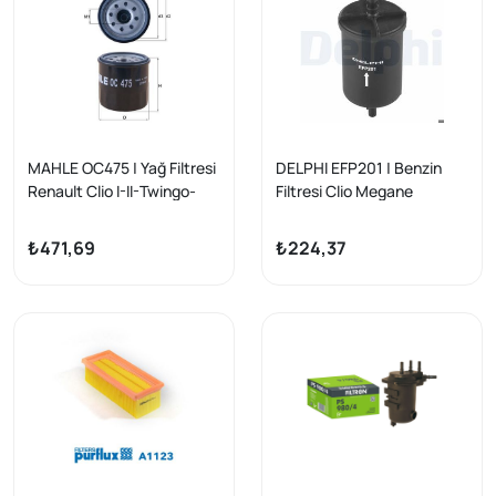
MAHLE OC475 | Yağ Filtresi
DELPHI EFP201 | Benzin
Renault Clio I-II-Twingo-
Filtresi Clio Megane
Kangoo 1.2
Kangoo 106 206 207 308
C3 C4 Duster
₺471,69
₺224,37