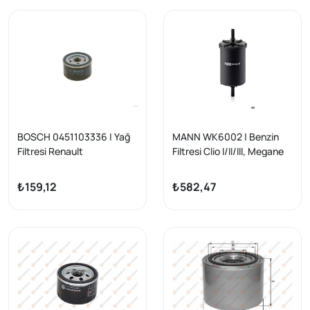
BOSCH 0451103336 | Yağ
MANN WK6002 | Benzin
Filtresi Renault
Filtresi Clio I/II/III, Megane
Clio/Kangoo/Megane/Lagu
I/II, Laguna I/II, Kango,
na/Modus/Scenic/Logan/
Twingo, Trafic
₺159,12
₺582,47
Sandero/Duster 1.4-1.6