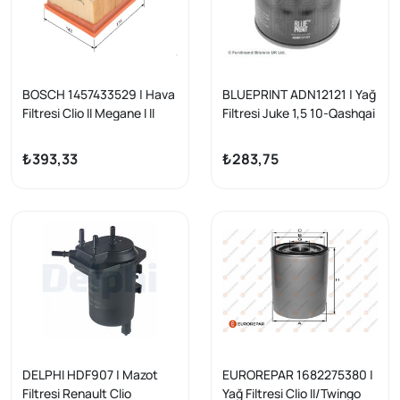
BOSCH 1457433529 | Hava
BLUEPRINT ADN12121 | Yağ
Filtresi Clio II Megane I II
Filtresi Juke 1,5 10-Qashqai
Laguna I II
1,5 07-13 Grand Vitara 05-
15 K9k
₺393,33
₺283,75
DELPHI HDF907 | Mazot
EUROREPAR 1682275380 |
Filtresi Renault Clio
Yağ Filtresi Clio II/Twingo