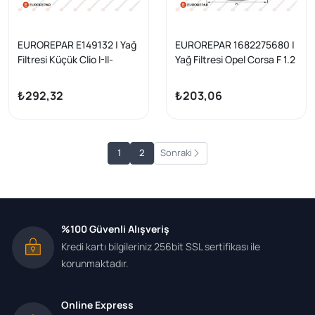
EUROREPAR E149132 | Yağ
EUROREPAR 1682275680 |
Filtresi Küçük Clio I-II-
Yağ Filtresi Opel Corsa F 1.2
III/Kangoo
Berlingo C4 C5 Partner
Express/Megane I-
Jumpy Ducato P206 P307
₺292,32
₺203,06
II/Laguna I-
1.4 1.6 1.
II/Modus/Scenic/Duster/L
ogan
1
2
Sonraki
%100 Güvenli Alışveriş
Kredi kartı bilgileriniz 256bit SSL sertifikası ile
korunmaktadır.
Online Express