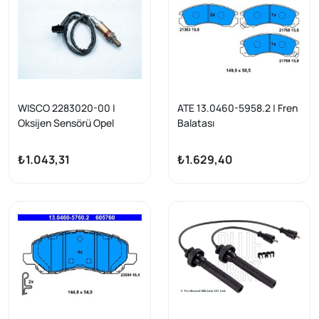
2006 -
2006 -
WISCO 2283020-00 |
ATE 13.0460-5958.2 | Fren
Oksijen Sensörü Opel
Balatası
Corsa C Astra G Vectra B
Z16xe 98 >
₺1.043,31
₺1.629,40