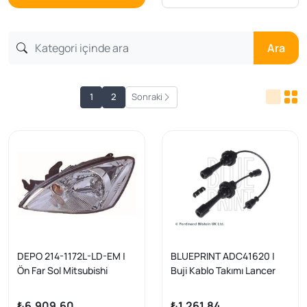
Ara
1
2
Sonraki
DEPO 214-1172L-LD-EM |
BLUEPRINT ADC41620 |
Ön Far Sol Mitsubishi
Buji Kablo Takımı Lancer
Lancer Benzin Elektrikli 03-
03-08 / Outlander 2.0 | 1
07
Adet
₺6.909,60
₺1.261,84