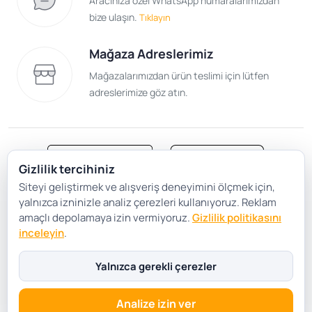
Aracınıza özel WhatsApp numaralarımızdan
bize ulaşın.
Tıklayın
Mağaza Adreslerimiz
Mağazalarımızdan ürün teslimi için lütfen
adreslerimize göz atın.
Gizlilik tercihiniz
Siteyi geliştirmek ve alışveriş deneyimini ölçmek için,
Satış Sözleşmesi
Gizlilik ve Güvenlik
yalnızca izninizle analiz çerezleri kullanıyoruz. Reklam
Gizlilik Politikası
Çerez Tercihleri
amaçlı depolamaya izin vermiyoruz.
Gizlilik politikasını
inceleyin
.
Şartlar Koşullar
Yalnızca gerekli çerezler
Analize izin ver