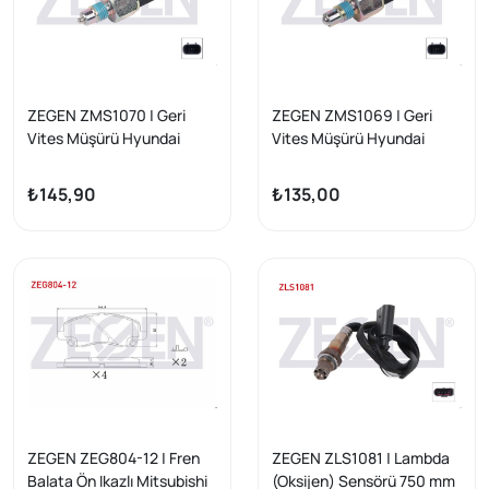
ZEGEN ZMS1070 | Geri
ZEGEN ZMS1069 | Geri
Vites Müşürü Hyundai
Vites Müşürü Hyundai
Accent II 2000-2005 /
Accent I 1994-2000 /
Getz 2002-2010 / H100
H100 1993-2004
₺145,90
₺135,00
2004 -
ZEGEN ZEG804-12 | Fren
ZEGEN ZLS1081 | Lambda
Balata Ön Ikazlı Mitsubishi
(Oksijen) Sensörü 750 mm