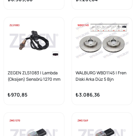
ZEGEN ZLS1083 | Lambda
WALBURG WBD1145 | Fren
(Oksijen) Sensörü 1270 mm
Diski Arka Düz 5 Bjn
VW Golf V-VI 2.0 TSI (Bev-
262X10x80x60,2
Cbfa) 2003-2013 / Jetta
Mitsubishi Lancer (Cy,Za)
₺970,85
₺3.086,36
III-Passat 2.0 FSI (Blr-Bly)
2.0 2007-/ Lancer (Cy,Za)
2005-2010 / A3-A4 2.0
1.8 5 2007-| 2 Adet
TFSI (Bzc-Bgb) 2003-2012
/ Cayenne 3.0 S Hybrıd
(M06.Ec) 2010 -