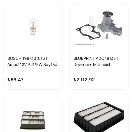
BOSCH 1987301016 |
BLUEPRINT ADC49133 |
Ampül 12V P21/5W Bay15d
Devirdaim Mitsubishi
Çift Duy
Lancer/Space
Star/Carisma 1.3-1.6
₺89,47
₺2.112,92