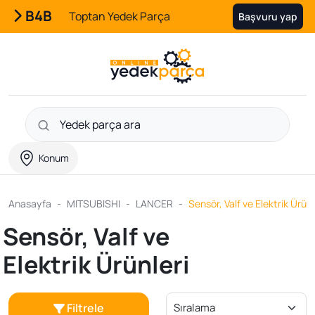
B4B
Toptan Yedek Parça
Başvuru yap
Konum
Anasayfa
MITSUBISHI
LANCER
Sensör, Valf ve Elektrik Ürünl
Sensör, Valf ve
Elektrik Ürünleri
Filtrele