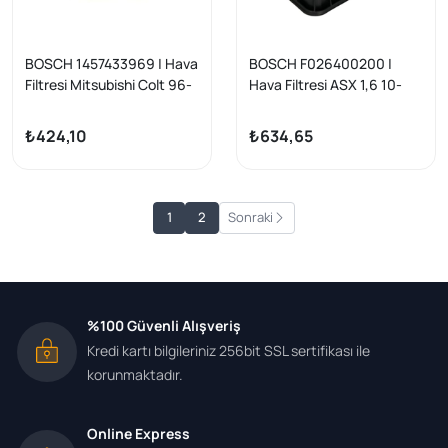
BOSCH 1457433969 | Hava
BOSCH F026400200 |
Filtresi Mitsubishi Colt 96-
Hava Filtresi ASX 1,6 10-
06 1.3-1.6 Lancer 95-07
>Lancer 07->Outlander
Outlander 03-10 Pajero
2,0DT 06->Peugeot 4007
₺424,10
₺634,65
Pinin
2,2 HDI 07-
1
2
Sonraki
%100 Güvenli Alışveriş
Kredi kartı bilgileriniz 256bit SSL sertifikası ile
korunmaktadır.
Online Express