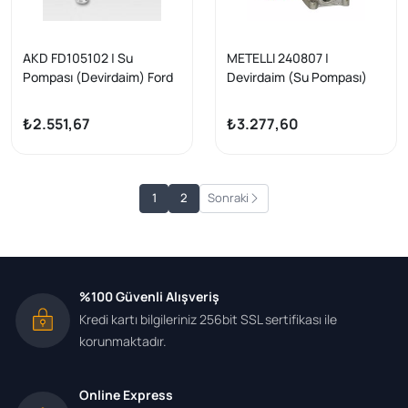
AKD FD105102 | Su
METELLI 240807 |
Pompası (Devirdaim) Ford
Devirdaim (Su Pompası)
Transit 2.4Tdcı Duratorq 10
Kapaklı Ford Transit
-
Mondeo 2.0 TDCI 00-07
₺2.551,67
₺3.277,60
1
2
Sonraki
%100 Güvenli Alışveriş
Kredi kartı bilgileriniz 256bit SSL sertifikası ile
korunmaktadır.
Online Express