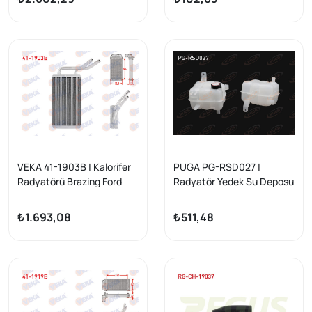
VEKA 41-1903B | Kalorifer
PUGA PG-RSD027 |
Radyatörü Brazing Ford
Radyatör Yedek Su Deposu
Transit (Fa_ _) 2.4 TDCI
Kapaklı Ford Transit (V184)
2000-2006
2000-2006
₺1.693,08
₺511,48