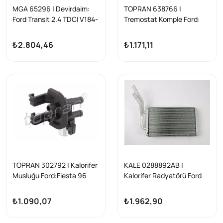
MGA 65296 | Devirdaim:
TOPRAN 638766 |
Ford Transit 2.4 TDCI V184-
Tremostat Komple Ford:
V347 01-12
Transit O.Ceker 125 Ps 01 -
₺2.804,46
₺1.171,11
TOPRAN 302792 | Kalorifer
KALE 0288892AB |
Musluğu Ford:Fiesta 96
Kalorifer Radyatörü Ford
&gt; 01 / Transit V.184 01
Transit T15 Turbo V184
&gt;) ** / Germany**
V347 96-06
₺1.090,07
₺1.962,90