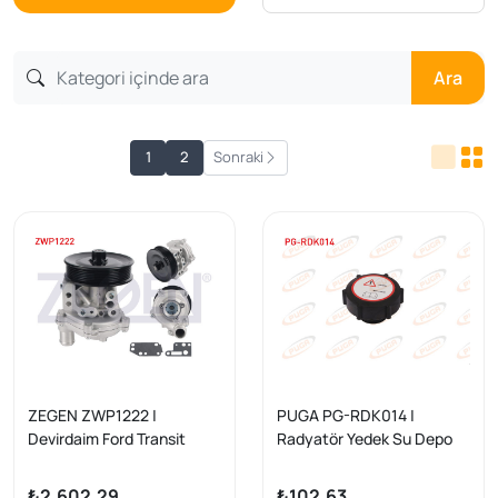
Ara
1
2
Sonraki
ZEGEN ZWP1222 |
PUGA PG-RDK014 |
Devirdaim Ford Transit
Radyatör Yedek Su Depo
(V184) 2.4 TDCI 2000-
Kapağı Transit V184 /
2006
Mondeo
₺2.602,29
₺102,63