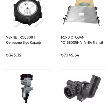
VERNET RC0009 |
FORD OTOSAN
Genleşme Şişe Kapağı
YC158005HA | V184 Transit
Transit T12-
2001-2007 2.4 TDCI
T15/V184/Mondeo III-IV 94-
Klimasız Su Radyatörü
₺343,32
₺7.145,64
07
Transit V-184 2,4 D 01-06