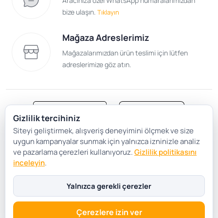
Aracınıza özel WhatsApp numaralarımızdan
bize ulaşın.
Tıklayın
Mağaza Adreslerimiz
Mağazalarımızdan ürün teslimi için lütfen
adreslerimize göz atın.
Gizlilik tercihiniz
Siteyi geliştirmek, alışveriş deneyimini ölçmek ve size
Satış Sözleşmesi
Gizlilik ve Güvenlik
uygun kampanyalar sunmak için yalnızca izninizle analiz
Gizlilik Politikası
Çerez Tercihleri
ve pazarlama çerezleri kullanıyoruz.
Gizlilik politikasını
inceleyin
.
Şartlar Koşullar
Yalnızca gerekli çerezler
Çerezlere izin ver