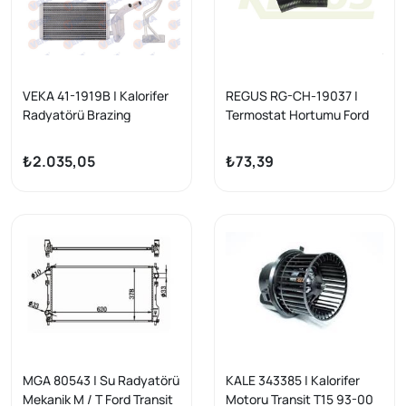
VEKA 41-1919B | Kalorifer
REGUS RG-CH-19037 |
Radyatörü Brazing
Termostat Hortumu Ford
(Klimalı) Ford Transit
Transit (V184) 2.4 TDCI
(V184, V347) 2001-2013 /
2000-2006
₺2.035,05
₺73,39
Mondeo 1992-2007
MGA 80543 | Su Radyatörü
KALE 343385 | Kalorifer
Mekanik M / T Ford Transit
Motoru Transit T15 93-00