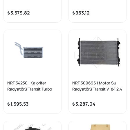
(V184) 2.4 M-T 2000 -
V184 00-06 V347 06= >
₺3.579,82
₺963,12
NRF 54230 | Kalorifer
NRF 509696 | Motor Su
Radyatörü Transit Turbo
Radyatörü Transit V184 2.4
96 > 99 Transit V184
TDCi 01>06 Klimasız
2,0Tdcı / 2,4Tdcı 01 > 06
₺1.595,53
₺3.287,04