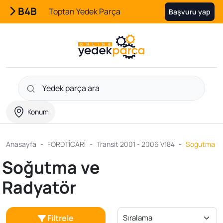
B4B
Toptan Yedek Parça
Başvuru yap
Konum
Anasayfa
FORDTİCARİ
Transit 2001 - 2006 V184
Soğutma ve
Soğutma ve
Radyatör
Filtrele