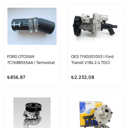
FORD OTOSAN
OES 7190001053 | Ford
7C168B555AA | Termostat
Transit V184 2.4 TDCI
Su Çıkış Hortumu Ford
Devirdaim (Su Pompası)
Transit V347 2001-2018
2001-2012
₺856,87
₺2.232,08