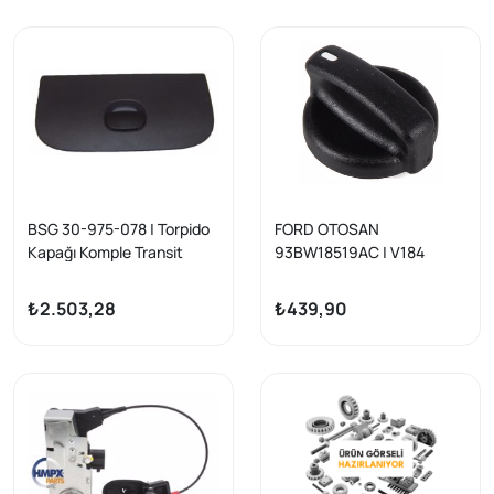
BSG 30-975-078 | Torpido
FORD OTOSAN
Kapağı Komple Transit
93BW18519AC | V184
V184 / Transit Turbo 99-Bm
Transit 2001-2007
99-06
Kalorifer Düğmesi Sol ve
₺2.503,28
₺439,90
Orta