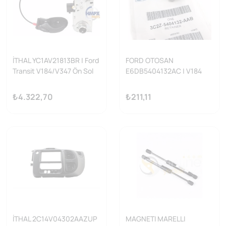
İTHAL YC1AV21813BR | Ford
FORD OTOSAN
Transit V184/V347 Ön Sol
E6DB5404132AC | V184
Kapı Kilidi Elektrikli
Transit 2001-2007
Yansanayi
Güneşlik Tutucu Klipsi
₺4.322,70
₺211,11
İTHAL 2C14V04302AAZUP
MAGNETI MARELLI