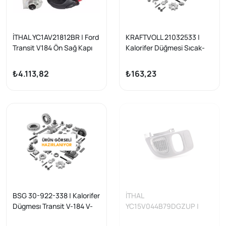
İTHAL YC1AV21812BR | Ford
KRAFTVOLL 21032533 |
Transit V184 Ön Sağ Kapı
Kalorifer Düğmesi Sıcak-
Kilidi Elektrikli Yansanayi
Soguk Transit V184-V347
01 >
₺4.113,82
₺163,23
BSG 30-922-338 | Kalorifer
İTHAL
Dügmesı Transit V-184 V-
YC15V044B79DGZUP |
347 Bm 01 -
Ford V184 Transit 2001-