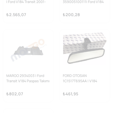
| Ford V184 Transit 2001-
359005100111| Ford V184
2007 Kalorifer Orta Izagara
Transit 2001-2006 Bagaj
Cerceve Komple Yan
Amortisörü + V347
₺2.565,07
₺200,28
Sanayi
MARGO 2934003 | Ford
FORD OTOSAN
Transit V184 Paspas Takımı
1C1517T695AA | V184
Transit 2001-2007 İç Dikiz
Aynası
₺802,07
₺461,95