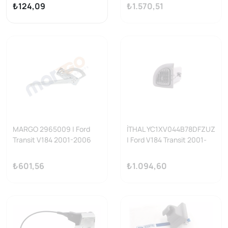
2007 Kalorifer Izgarası Sol
₺124,09
₺1.570,51
Yan Sanayi
MARGO 2965009 | Ford
İTHAL YC1XV044B78DFZUZ
Transit V184 2001-2006
| Ford V184 Transit 2001-
Model Arası Cam Krikosu:
2007 Kalorifer Izgarası Sağ
Sağ (Manuel)
Yan Sanayi
₺601,56
₺1.094,60