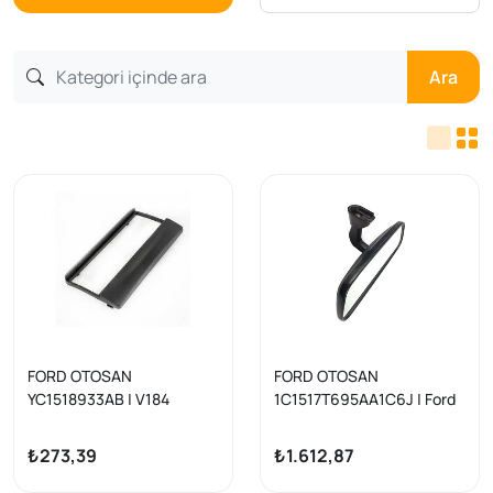
Ara
FORD OTOSAN
FORD OTOSAN
YC1518933AB | V184
1C1517T695AA1C6J | Ford
Transit 2001-2007 Teyp
Transit V184/Connect BM
Çerçevesi | 1 Adet
İç Dikiz Aynası 01-
₺273,39
₺1.612,87