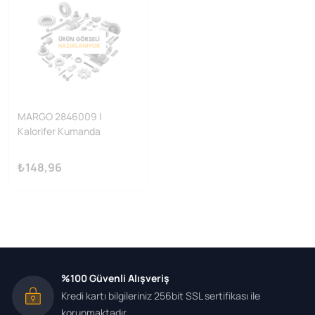
MARGO 2846009 |
Kalorifer Kumanda
Düğmesi: Sol Ve Orta
₺148,96
%100 Güvenli Alışveriş
Kredi kartı bilgileriniz 256bit SSL sertifikası ile
korunmaktadır.