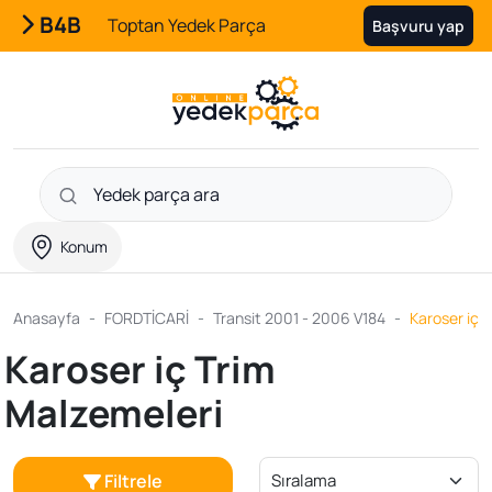
B4B
Toptan Yedek Parça
Başvuru yap
Konum
Anasayfa
FORDTİCARİ
Transit 2001 - 2006 V184
Karoser iç 
Karoser iç Trim
Malzemeleri
Filtrele