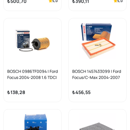
₺500,70
₺390,11
5,0
5,0
BOSCH 0986TF0094 | Ford
BOSCH 1457433099 | Ford
Focus 2004-2008 1.6 TDCI
Focus/C-Max 2004-2007
Yağ Filtresi Focus II/Fiesta
1.6 TDCI, Mazda 3 1.6D,
V/Fiesta VI
Volvo S40/V50/C30 Hava
₺138,28
₺456,55
Filtresi