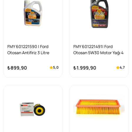
FMY 601221590 | Ford
FMY 601221491| Ford
Otosan Antifiriz 3 Litre
Otosan 5W30 Motor Yağı 4
Litre 913D (DPF Partiküllü)
Onaylı
₺899,90
₺1.999,90
5,0
4,7