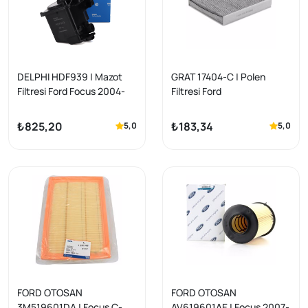
DELPHI HDF939 | Mazot
GRAT 17404-C | Polen
Filtresi Ford Focus 2004-
Filtresi Ford
2007 1.6 TDCI / Peugeot-
Focus/Mondeo/Kuga/C-
Citroën 1.6 HDI Euro4
Max 2004-2012
₺825,20
₺183,34
5,0
5,0
FORD OTOSAN
FORD OTOSAN
3M519601DA | Focus C-
AV619601AE | Focus 2007-