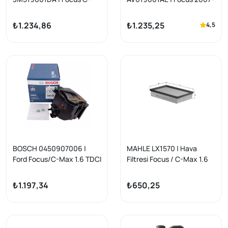
Max Hava Filtresi 1.6 TDCI
2018 Hava Filtresi C-Max
03-07 Orijinal
Connect Kuga
₺1.234,86
₺1.235,25
4,5
BOSCH 0450907006 |
MAHLE LX1570 | Hava
Ford Focus/C-Max 1.6 TDCI
Filtresi Focus / C-Max 1.6
03-08, Fiesta V 1.6 TDCI
TDCI 03 -
01-12, Peugeot/Citroen 1.6
₺1.197,34
₺650,25
HDI