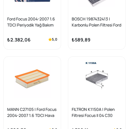
Ford Focus 2004-2007 1.6
BOSCH 1987432413 |
TDCI Periyodik Yağ Bakım
Karbonlu Polen Filtresi Ford
Seti Bosch Marka
Focus II/C-
Max/Kuga/Mondeo Volvo
₺2.382,06
₺589,89
5,0
C30/C70/S40/V50
MANN C27105 | Ford Focus
FILTRON K1150A | Polen
2004-2007 1.6 TDCI Hava
Filtresi Focus II 04 C30
Filtresi (C-Max Volvo S40
V50 C30 Mazda 3)