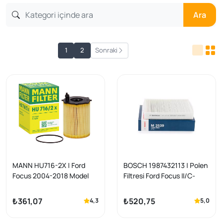
Ara
1
2
Sonraki
MANN HU716-2X | Ford
BOSCH 1987432113 | Polen
Focus 2004-2018 Model
Filtresi Ford Focus II/C-
Arası Dizel Yağ Filtresi
Max/Mondeo/Kuga Volvo
Mann Marka
C30/C70/S40 II/V50/V70 II
₺361,07
₺520,75
4,3
5,0