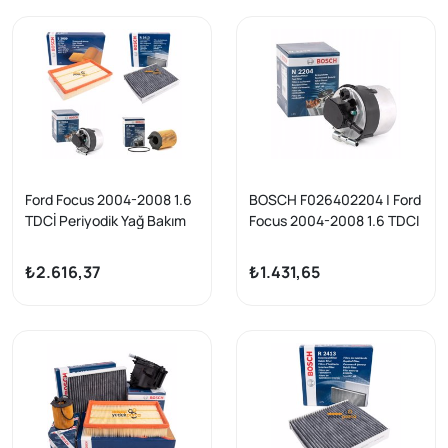
Ford Focus 2004-2008 1.6
BOSCH F026402204 | Ford
TDCİ Periyodik Yağ Bakım
Focus 2004-2008 1.6 TDCI
Seti Bosch Marka
Mazot Filtresi + C-Max 07-
10, Fiesta VI, Volvo
₺2.616,37
₺1.431,65
S40/V50/C30/S60/S80/V
70