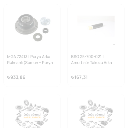
MGA 72413 | Porya Arka
BSG 25-700-021 |
Rulmanlı (Somun + Porya
Amortısör Takozu Arka
Kapaklı) Fiat: Fiorino-
Linea / Punto / Egea Bm 05
Marea-Bravo-Albea-Palio-
-
₺933,86
₺167,31
Linea-Bipper-Tep