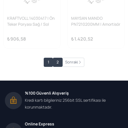
KRAFTVOLL 14030417 | Ön
MAYSAN MANDO
Teker Poryası Sağ / Sol
PN7210200MM | Amortisör
Ducato II Boxer II Jumper II
Arka Linea 07= Gazlı
14Q (15 Jant) / (03 06)
₺906,58
₺1.420,52
Kıtsız
1
2
Sonraki
%100 Güvenli Alışveriş
Kredi kartı bilgileriniz 256bit SSL sertifikası ile
korunmaktadır.
Online Express