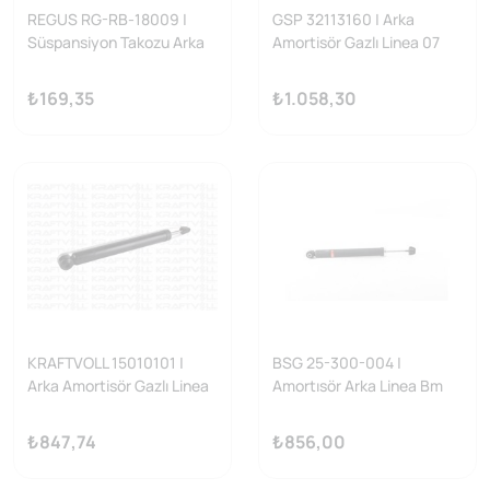
REGUS RG-RB-18009 |
GSP 32113160 | Arka
Süspansiyon Takozu Arka
Amortisör Gazlı Linea 07
Kit Linea
&gt;
₺169,35
₺1.058,30
KRAFTVOLL 15010101 |
BSG 25-300-004 |
Arka Amortisör Gazlı Linea
Amortısör Arka Linea Bm
07 -
07 -
₺847,74
₺856,00