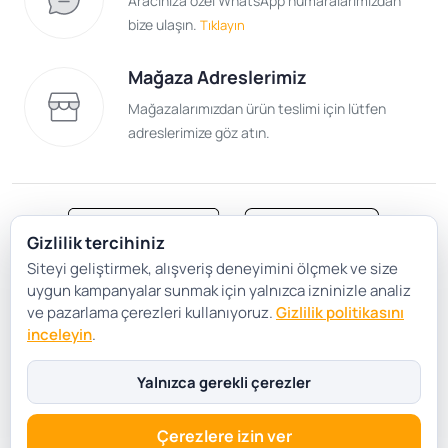
Aracınıza özel WhatsApp numaralarımızdan
bize ulaşın.
Tıklayın
Mağaza Adreslerimiz
Mağazalarımızdan ürün teslimi için lütfen
adreslerimize göz atın.
Gizlilik tercihiniz
Siteyi geliştirmek, alışveriş deneyimini ölçmek ve size
Satış Sözleşmesi
Gizlilik ve Güvenlik
uygun kampanyalar sunmak için yalnızca izninizle analiz
Gizlilik Politikası
Çerez Tercihleri
ve pazarlama çerezleri kullanıyoruz.
Gizlilik politikasını
inceleyin
.
Şartlar Koşullar
Yalnızca gerekli çerezler
Çerezlere izin ver