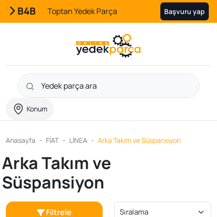
B4B
Toptan Yedek Parça
Başvuru yap
Konum
Anasayfa
FİAT
LİNEA
Arka Takım ve Süspansiyon
Arka Takım ve
Süspansiyon
Filtrele