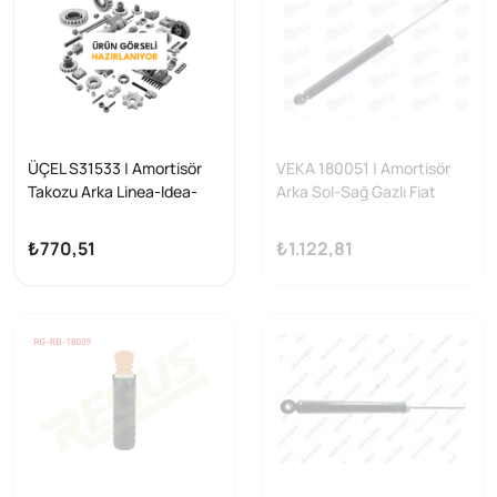
ÜÇEL S31533 | Amortisör
VEKA 180051 | Amortisör
Takozu Arka Linea-Idea-
Arka Sol-Sağ Gazlı Fiat
Punto 1.4-1.3 Mjtd
Linea (323) 1.3 Mjt 2007 -
₺770,51
₺1.122,81