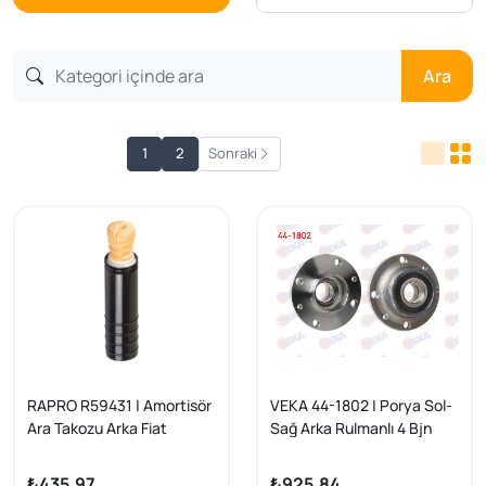
Ara
1
2
Sonraki
RAPRO R59431 | Amortisör
VEKA 44-1802 | Porya Sol-
Ara Takozu Arka Fiat
Sağ Arka Rulmanlı 4 Bjn
Grande Punto 08- Linea
ABS li Fiat Fiorino 2007-/
Linea 2007-/ Citroen Nemo
₺435,97
₺925,84