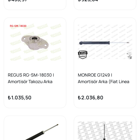
2007-/ Peugeot Bipper
2008-/ Ford Ka 2008-2016
/ Alfaromeo 145 1994-2001
/ 146 1994-2001 / Mıto
2008 -
REGUS RG-SM-18030 |
MONROE G1249 |
Amortisör Takozu Arka
Amortisör Arka (Fiat Linea
Linea / Grande Punto
07 -)
₺1.035,50
₺2.036,80