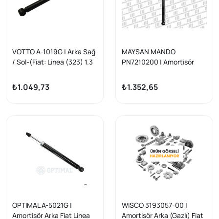
VOTTO A-1019G | Arka Sağ
MAYSAN MANDO
/ Sol-(Fiat: Linea (323) 1.3
PN7210200 | Amortisör
Mjt 2007 -)
Arka Linea 1.3Dmtj-1.4-
1.4T-Jet 07-Gazlı
₺1.049,73
₺1.352,65
OPTIMAL A-5021G |
WISCO 3193057-00 |
Amortisör Arka Fiat Linea
Amortisör Arka (Gazlı) Fiat