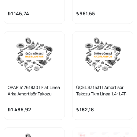
07-
Linea 1.3 Multijet 2007 >
₺1.146,74
₺961,65
OPAR 51761830 | Fiat Linea
ÜÇEL S31531 | Amortisör
Arka Amortisör Takozu
Takozu Tkm Linea 1.4-1.4T-
Grande Punto-Linea 1.4 1.3
1.3-1.6 Mjtd
JTD 05-
₺1.486,92
₺182,18