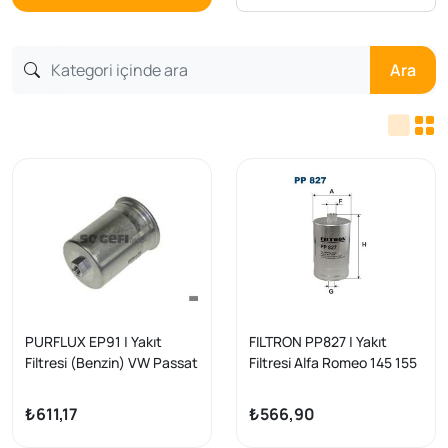
Ara
PURFLUX EP91 | Yakıt
FILTRON PP827 | Yakıt
Filtresi (Benzin) VW Passat
Filtresi Alfa Romeo 145 155
90-05 / Audi A6 / A80 A4
164 Fiat Croma Marea
A6 A8 P205 P309 P405
₺611,17
₺566,90
1.9/2.0