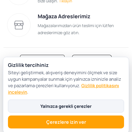
bize ulaşın.
Tıklayın
Mağaza Adreslerimiz
Mağazalarımızdan ürün teslimi için lütfen
adreslerimize göz atın.
Gizlilik tercihiniz
Siteyi geliştirmek, alışveriş deneyimini ölçmek ve size
Satış Sözleşmesi
Gizlilik ve Güvenlik
uygun kampanyalar sunmak için yalnızca izninizle analiz
Gizlilik Politikası
Çerez Tercihleri
ve pazarlama çerezleri kullanıyoruz.
Gizlilik politikasını
inceleyin
.
Şartlar Koşullar
Yalnızca gerekli çerezler
Çerezlere izin ver