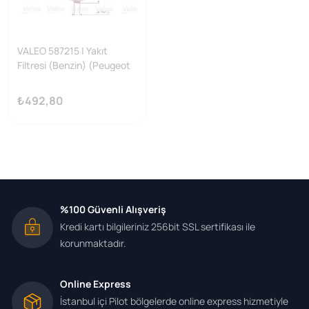
VALEO 587215 | Yakıt
Filtresi (Benzin) (Peugeot
205 II 1.1 / 1.0 405 1.9 2.0)
₺492,80
%100 Güvenli Alışveriş
Kredi kartı bilgileriniz 256bit SSL sertifikası ile
korunmaktadır.
Online Express
İstanbul içi Pilot bölgelerde online express hizmetiyle