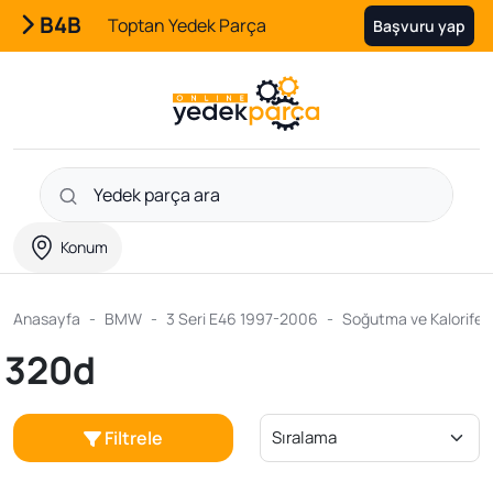
B4B
Toptan Yedek Parça
Başvuru yap
Konum
Anasayfa
BMW
3 Seri E46 1997-2006
Soğutma ve Kalorifer 
320d
Filtrele