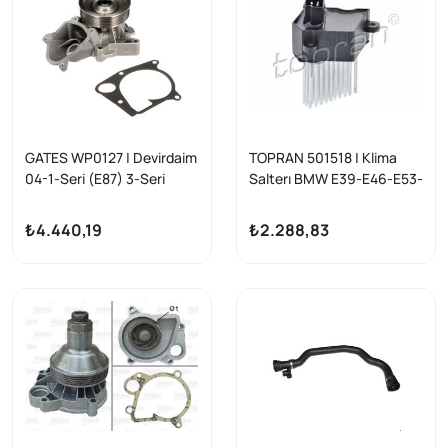
GATES WP0127 | Devirdaim
TOPRAN 501518 | Klima
04-1-Seri (E87) 3-Seri
Salterı BMW E39-E46-E53-
(E46-E90-E91) 5-Seri
E83 / Range Rover III
(E60-E61) X3 (E83) X5
₺4.440,19
₺2.288,83
(E70)