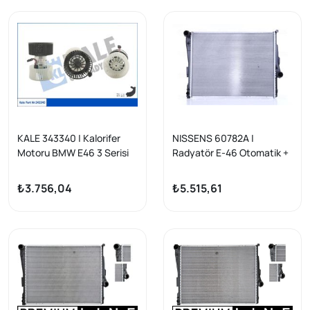
KALE 343340 | Kalorifer
NISSENS 60782A |
Motoru BMW E46 3 Serisi
Radyatör E-46 Otomatik +
X3 E83 00-07 Klimalı
Mekanik
₺3.756,04
₺5.515,61