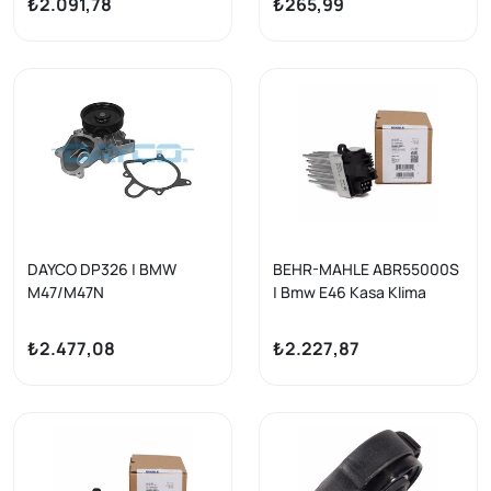
₺2.091,78
₺265,99
DAYCO DP326 | BMW
BEHR-MAHLE ABR55000S
M47/M47N
| Bmw E46 Kasa Klima
E46/E87/E60/E83/E70
Şalter Tarağı E39/E53/E83
Devirdaim Su Pompası
Range Rover Vogue
₺2.477,08
₺2.227,87