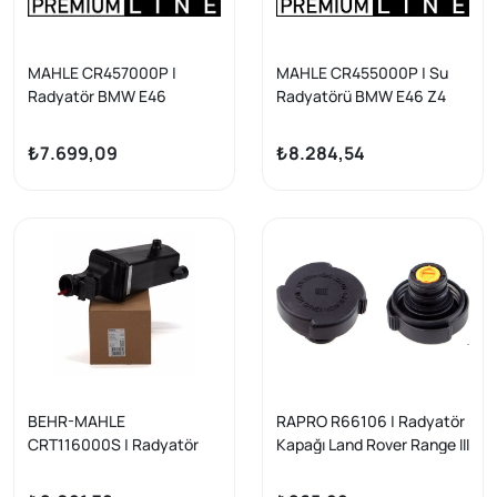
MAHLE CR457000P |
MAHLE CR455000P | Su
Radyatör BMW E46
Radyatörü BMW E46 Z4
Manuel Z4 M43 M47 M52
E85/E86 Manuel Klimasız
M54 N40 N45 S54
M52 M54 M57 M43 B16
₺7.699,09
₺8.284,54
BEHR-MAHLE
RAPRO R66106 | Radyatör
CRT116000S | Radyatör
Kapağı Land Rover Range III
Yedek Su Deposu BMW
BMW E31 E32 E36 E38 E46
E46 E83 E53 320d 98-05
200 Bar