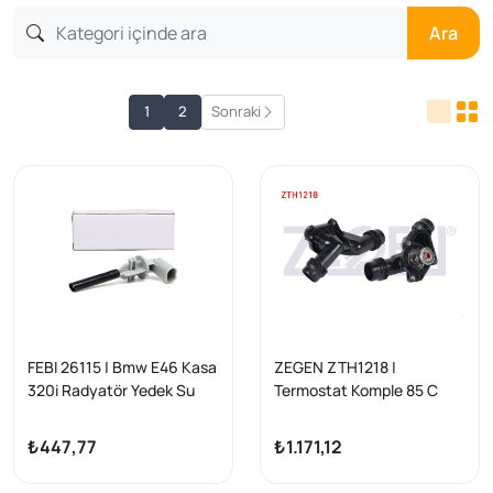
Ara
1
2
Sonraki
FEBI 26115 | Bmw E46 Kasa
ZEGEN ZTH1218 |
320i Radyatör Yedek Su
Termostat Komple 85 C
Depo Seviye Sensörü İthal |
BMW 3 Serisi (E46) 320 D-
1 Adet
318 D 1998-2003 / 5 Serisi
₺447,77
₺1.171,12
(E39) 520 D 2000-2003