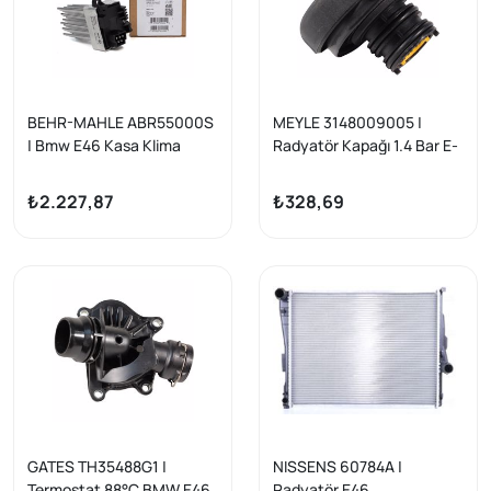
BEHR-MAHLE ABR55000S
MEYLE 3148009005 |
| Bmw E46 Kasa Klima
Radyatör Kapağı 1.4 Bar E-
Şalter Tarağı E39/E53/E83
36 / 39 / 46 / 53 / 60 / 65 /
Range Rover Vogue
83
₺2.227,87
₺328,69
GATES TH35488G1 |
NISSENS 60784A |
Termostat 88°C BMW E46
Radyatör E46