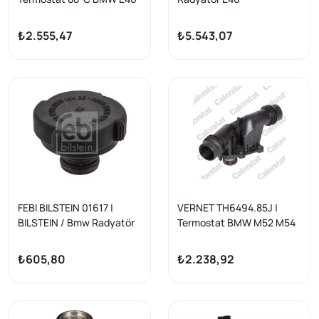
320d M47N/M57N E60 E83
Otomatik+Mekanik,
E87 E90 E91 E92 E93 E70
Manuel
₺2.555,47
₺5.543,07
N40/N42/N45/N46/M43/
M47/M54 E85/E86
FEBI BILSTEIN 01617 |
VERNET TH6494.85J |
BILSTEIN / Bmw Radyatör
Termostat BMW M52 M54
Kapağı 2.0 Bar E31 E32 E36
E39 E46 E60 E65 E83 E53
E38 E46 Range Rover III
Z3 Z4 E85
₺605,80
₺2.238,92