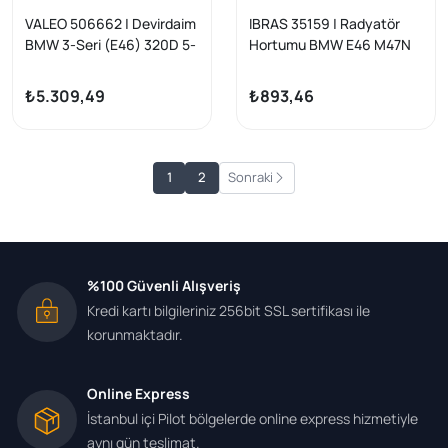
VALEO 506662 | Devirdaim
IBRAS 35159 | Radyatör
BMW 3-Seri (E46) 320D 5-
Hortumu BMW E46 M47N
Seri (E39) 520D
03-05
₺5.309,49
₺893,46
1
2
Sonraki
%100 Güvenli Alışveriş
Kredi kartı bilgileriniz 256bit SSL sertifikası ile
korunmaktadır.
Online Express
İstanbul içi Pilot bölgelerde online express hizmetiyle
aynı gün teslimat.