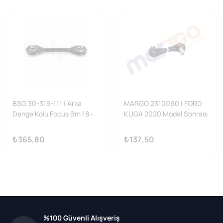
BSG 30-315-111 | Arka
MARGO 2310090 | FORD
Denge Kolu Focus Bm 18 -
KUGA 2020 Model Sonrası
Askı Rotu: Arka
₺365,80
₺137,50
%100 Güvenli Alışveriş