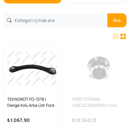
Ara
TEKNOROT FO-1578 |
FORD OTOSAN
Denge Kolu Arka Üst Ford
LX6C2C299A1DN | Ford
Kuga III 2019 -
Kuga 2020 Model Sonrası
Arka Porya Komple
₺1.067,90
₺12.242,13