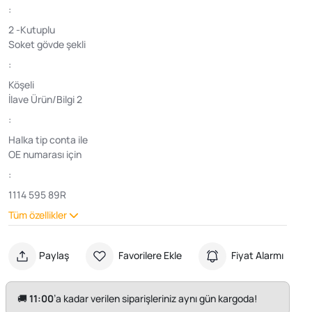
:
2 -Kutuplu
Soket gövde şekli
:
Köşeli
İlave Ürün/Bilgi 2
:
Halka tip conta ile
OE numarası için
:
1114 595 89R
Tüm özellikler
Paylaş
Favorilere Ekle
Fiyat Alarmı
🚚
11:00
’a kadar verilen siparişleriniz aynı gün kargoda!