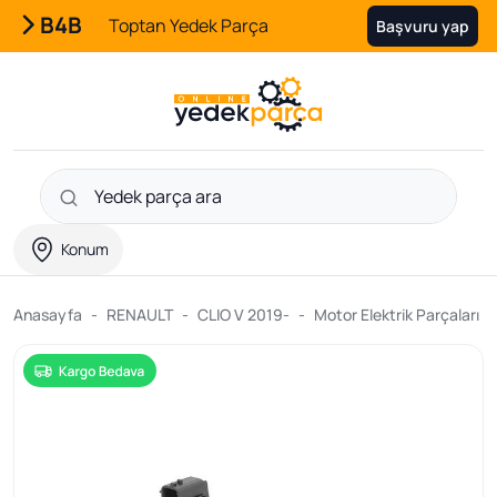
B4B
Toptan Yedek Parça
Başvuru yap
Konum
Anasayfa
RENAULT
CLIO V 2019-
Motor Elektrik Parçaları