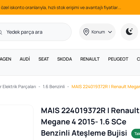
 özel iskonto oranlarıyla, hızlı stok erişimi ve avantajlı fiyatlar...
Konum
AGEN
AUDİ
SEAT
SKODA
RENAULT
PEUGEOT
C
 Elektrik Parçaları
1.6 Benzinli
MAIS 224019372R | Renault Megane
MAIS 224019372R | Renault
Megane 4 2015- 1.6 SCe
Benzinli Ateşleme Bujisi
Ta