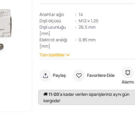
Anahtar ağzı
:
14
Dişli ölçüsü
:
M12 x 1,25
Dişli uzunluğu
:
26,5 mm
[mm]
Elektrot aralığı
:
0,85 mm
[mm]
Tüm özellikler
Paylaş
Favorilere Ekle
Alarmı
🚚
11:00
’a kadar verilen siparişleriniz aynı gün
kargoda!