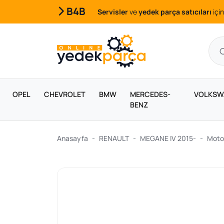
B4B
Servisler
ve
yedek parça satıcıları
için
OPEL
CHEVROLET
BMW
MERCEDES-
VOLKSW
BENZ
Anasayfa
RENAULT
MEGANE IV 2015-
Motor