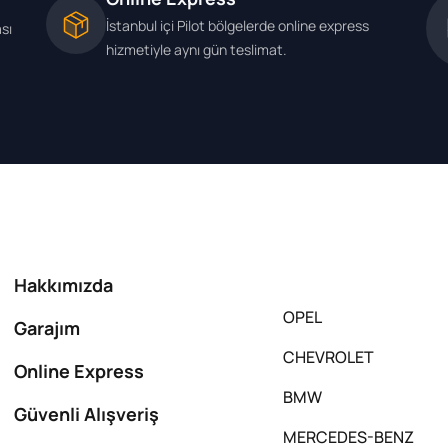
İstanbul içi Pilot bölgelerde online express
ası
hizmetiyle aynı gün teslimat.
Hakkımızda
OPEL
Garajım
CHEVROLET
Online Express
BMW
Güvenli Alışveriş
MERCEDES-BENZ