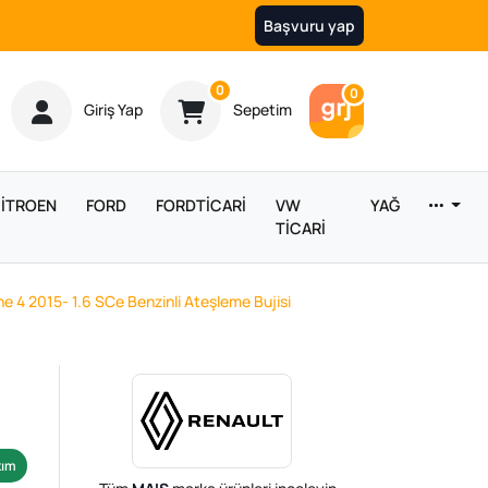
Başvuru yap
Ürün sayısı
0
Araç sayısı
0
Giriş Yap
Sepetim
İTROEN
FORD
FORDTİCARİ
VW
YAĞ
TİCARİ
 4 2015- 1.6 SCe Benzinli Ateşleme Bujisi
kım