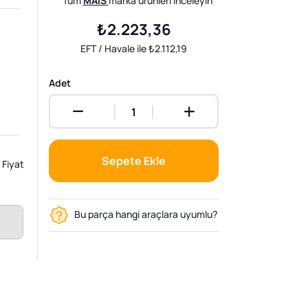
Tüm
MAIS
marka ürünleri inceleyin
₺2.223,36
EFT / Havale ile ₺2.112,19
Adet
Sepete Ekle
Fiyat
Bu parça hangi araçlara uyumlu?