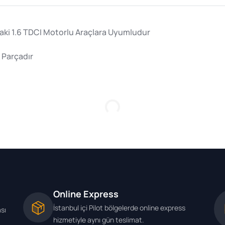
daki 1.6 TDCI Motorlu Araçlara Uyumludur
 Parçadır
Loading...
Online Express
İstanbul içi Pilot bölgelerde online express
ası
hizmetiyle aynı gün teslimat.