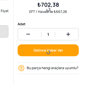
₺702,38
Fiyat
Loading...
EFT / Havale ile ₺667,26
Adet
Gelince Haber Ver
Loading...
Bu parça hangi araçlara uyumlu?