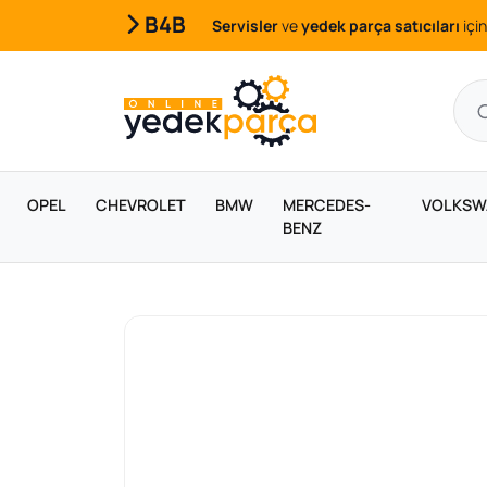
B4B
Servisler
ve
yedek parça satıcıları
için
OPEL
CHEVROLET
BMW
MERCEDES-
VOLKSW
BENZ