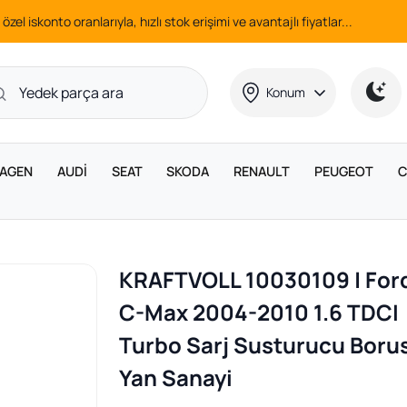
 özel iskonto oranlarıyla, hızlı stok erişimi ve avantajlı fiyatlar...
Konum
AGEN
AUDİ
SEAT
SKODA
RENAULT
PEUGEOT
C
KRAFTVOLL 10030109 | For
C-Max 2004-2010 1.6 TDCI
Turbo Sarj Susturucu Boru
Yan Sanayi