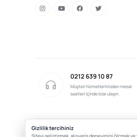
0212 639 10 87
Müşteri hizmetlerimizden mesai
saatleri içinde bize ulaşın.
Gizlilik tercihiniz
Siteyi geliştirmek, alışveriş deneyimini ölçmek ve