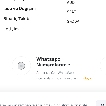
AUDİ
İade ve Değişim
SEAT
Sipariş Takibi
SKODA
İletişim
Whatsapp
Numaralarımız
Aracınıza özel WhatsApp
numaralarımızdan bize ulaşın.
Tıklayın
Satış Sözleşmesi
Gizlilik ve Güvenlik
Gizli
Yal
 size uygun kampanyalar sunmak için yalnızca izninizle