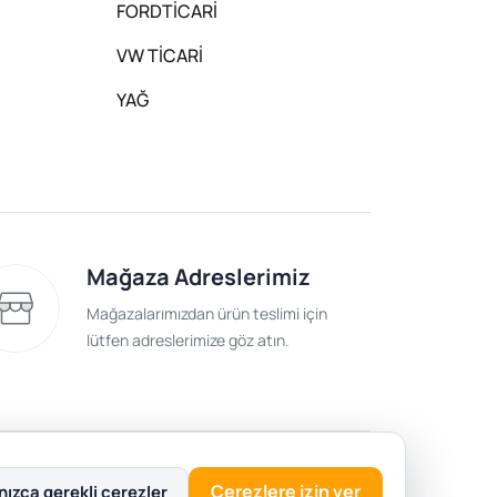
FORDTİCARİ
VW TİCARİ
YAĞ
Mağaza Adreslerimiz
Mağazalarımızdan ürün teslimi için
lütfen adreslerimize göz atın.
lik Politikası
Çerezlere izin ver
nızca gerekli çerezler