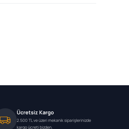
Ücretsiz Kargo
2.500 TL ve üzeri mekanik siparişlerinizde
kargo ücreti bizden.