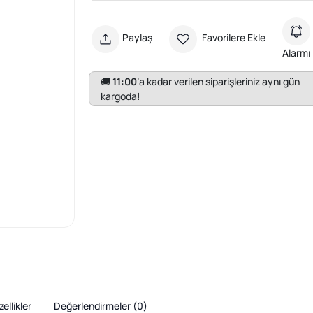
Paylaş
Favorilere Ekle
Alarmı
🚚
11:00
’a kadar verilen siparişleriniz aynı gün
kargoda!
ellikler
Değerlendirmeler (
0
)