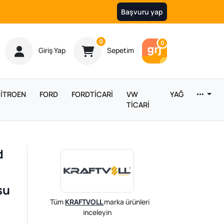
Başvuru yap
Ürün sayısı
0
Araç sayısı
0
Giriş Yap
Sepetim
İTROEN
FORD
FORDTİCARİ
VW
YAĞ
TİCARİ
d
su
Tüm
KRAFTVOLL
marka ürünleri
inceleyin