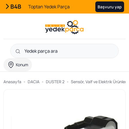
B4B
Toptan Yedek Parça
Başvuru yap
Konum
Anasayfa
DACIA
DUSTER 2
Sensör, Valf ve Elektrik Ürünleri