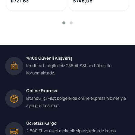
₺721,63
₺748,06
308 2007-2013, 2008
2013-2019, Citroen C2
%100 Güvenli Alışveriş
Kredi kartı bilgileriniz 256bit SSL sertifikası ile
korunmaktadır.
Online Express
İstanbul içi Pilot bölgelerde online express hizmetiyle
aynı gün teslimat.
Ücretsiz Kargo
2.500 TL ve üzeri mekanik siparişlerinizde kargo