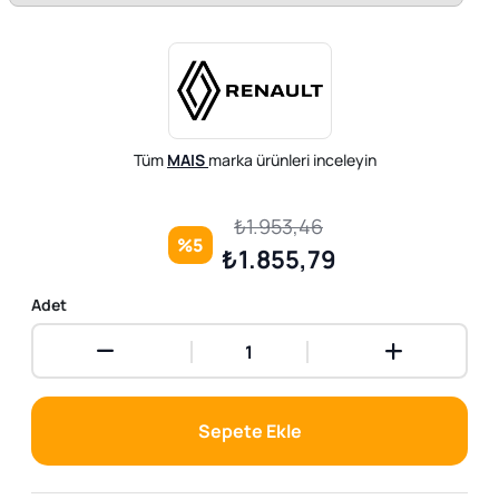
Tüm
MAIS
marka ürünleri inceleyin
₺1.953,46
%5
₺1.855,79
Adet
Sepete Ekle