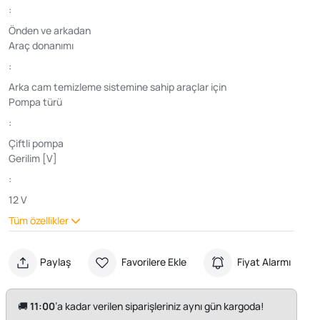
:
Önden ve arkadan
Araç donanımı
:
Arka cam temizleme sistemine sahip araçlar için
Pompa türü
:
Çiftli pompa
Gerilim [V]
:
12 V
Tüm özellikler
Paylaş
Favorilere Ekle
Fiyat Alarmı
🚚
11:00
’a kadar verilen siparişleriniz aynı gün kargoda!