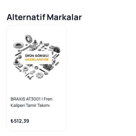
Alternatif Markalar
BRAXIS AT3001 | Fren
Kaliperi Tamir Takımı
Pıstonlu Arka Volkswagen
Polo T5 Cordoba Ibiza
₺512,39
Roomster 04 > 10