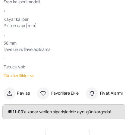
Fren kaliperi modeli
:
Kayar kaliper
Piston çapı [mm]
:
38 mm
İlave ürün/İlave açıklama
:
Tutucu yok
Tüm özellikler
Paylaş
Favorilere Ekle
Fiyat Alarmı
🚚
11:00
’a kadar verilen siparişleriniz aynı gün kargoda!