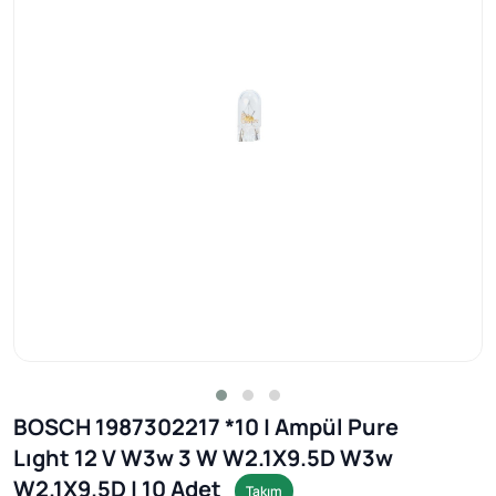
BOSCH 1987302217 *10 | Ampül Pure
Lıght 12 V W3w 3 W W2.1X9.5D W3w
W2.1X9.5D | 10 Adet
Takım