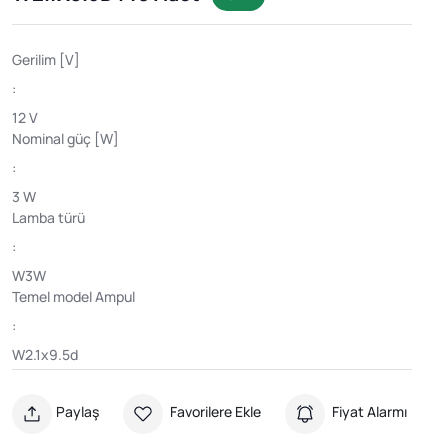
Gerilim [V]
:
12 V
Nominal güç [W]
:
3 W
Lamba türü
:
W3W
Temel model Ampul
:
W2.1x9.5d
Paylaş
Favorilere Ekle
Fiyat Alarmı