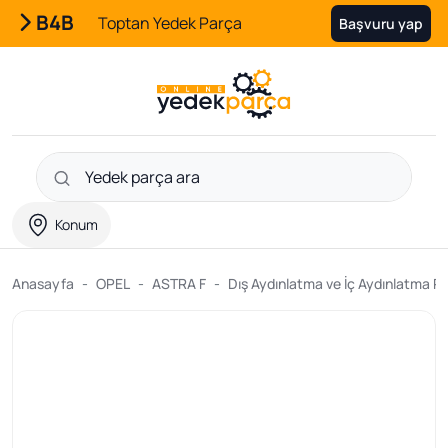
B4B
Toptan Yedek Parça
Başvuru yap
Konum
Anasayfa
OPEL
ASTRA F
Dış Aydınlatma ve İç Aydınlatma Pa