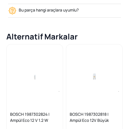
Bu parça hangi araçlara uyumlu?
Alternatif Markalar
BOSCH 1987302824 |
BOSCH 1987302818 |
Ampül Eco 12 V 1.2 W
Ampül Eco 12V Büyük
Gösterge Ampülü Dipsiz T5
Dıpsız 3W W3w Gosterge