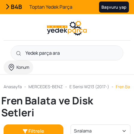
B4B
Toptan Yedek Parça
Başvuru yap
Konum
Anasayfa
MERCEDES-BENZ
E Serisi W213 (2017-)
Fren Bala
Fren Balata ve Disk
Setleri
Filtrele