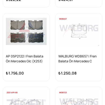
(R231) 2013-| 10 Adet
AP 05P2122 | Fren Balata
WALBURG WDB657 | Fren
Ön Mercedes Glc (X253)
Balata Ön Mercedes C
250 2015-/ E Serisi (W213)
Serisi (W205) C 250 Cgı
E 300 2016-/ E Serisi
2014-/ C 250 Bluetec
₺1.756,00
₺1.250,08
(W213) E 350 2016-/ E
2014-/ C 300 Bluetec
Serisi (W213) E 350 2016 -
2014-/ E Serisi (W213) E
200 2016-/ E 220 D 2016-/
Glc (X253) 250 2015 -