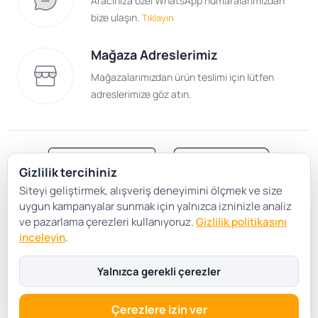
Aracınıza özel WhatsApp numaralarımızdan
bize ulaşın.
Tıklayın
Mağaza Adreslerimiz
Mağazalarımızdan ürün teslimi için lütfen
adreslerimize göz atın.
Gizlilik tercihiniz
Siteyi geliştirmek, alışveriş deneyimini ölçmek ve size
Satış Sözleşmesi
Gizlilik ve Güvenlik
uygun kampanyalar sunmak için yalnızca izninizle analiz
Gizlilik Politikası
Çerez Tercihleri
ve pazarlama çerezleri kullanıyoruz.
Gizlilik politikasını
inceleyin
.
Şartlar Koşullar
Yalnızca gerekli çerezler
Çerezlere izin ver