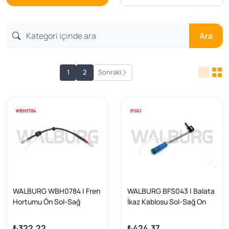
Ara
1
2
Sonraki
WALBURG WBH0784 | Fren
WALBURG BFS043 | Balata
Hortumu Ön Sol-Sağ
İkaz Kablosu Sol-Sağ On
480mm Mercedes Glc
100mm Mercedes S Serisi
(X253) 2015-| 2 Adet
(W222,V222,X222) / Sl
₺322,22
₺424,37