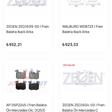
ZEGEN ZEG1699-00 | Fren
WALBURG WDB723 | Fren
Balata Ikazlı Arka
Balata Ikazlı Arka
Mercedes E Serisi (W213) E
Mercedes E Serisi (W213) E
180 2016-/ E Serisi (W213)
180 2016-/ E Serisi (W213)
₺952,21
₺923,53
E 220 D 2016-/ E Serisi
E 220 D 2016-/ E Serisi
(W213) E 300 2016-/ E
(W213) E 300 2016-/ E
Serisi (W213) E 250 2016 -
Serisi (W213) E 250 2016 -
AP 05P2245 | Fren Balata
ZEGEN ZEG1604-00 | Fren
Ön Mercedes Glc (X253)
Balata Ön Mercedes C