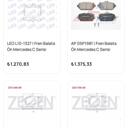
LEO L10-1327 | Fren Balata
AP 05P1981 | Fren Balata
Ön Mercedes C Serisi
Ön Mercedes C Serisi
(W205) C 250 Cgı 2014-/ C
(W205) C 180 2014-/ C
250 Bluetec 2014-/ C 300
Serisi (W205) C 180
₺1.270,83
₺1.375,33
Bluetec 2014-/ E Serisi
Bluetec 2014 -
(W213) E 200 2016-/ E 220
D 2016-/ Glc (X253) 250
2015 -