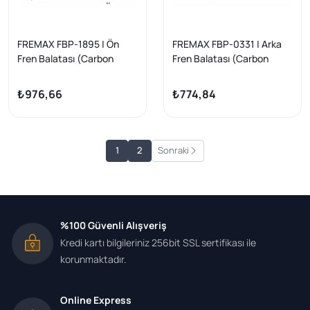
FREMAX FBP-1895 | Ön
FREMAX FBP-0331 | Arka
Fren Balatası (Carbon
Fren Balatası (Carbon
Formül) Mercedes W205-
Formül) Mercedes W213-
213-238 2014 >
257-238 2016 > Üstten
₺976,66
₺774,84
Yaylı Tip
1
2
Sonraki
%100 Güvenli Alışveriş
Kredi kartı bilgileriniz 256bit SSL sertifikası ile
korunmaktadır.
Online Express