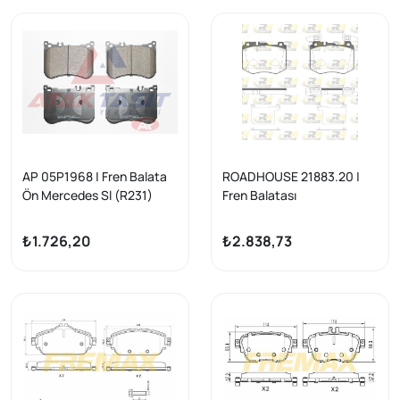
2014 -
D 2016-/ Glc (X253) 250
2015 -
AP 05P1968 | Fren Balata
ROADHOUSE 21883.20 |
Ön Mercedes Sl (R231)
Fren Balatası
2012 -
₺1.726,20
₺2.838,73