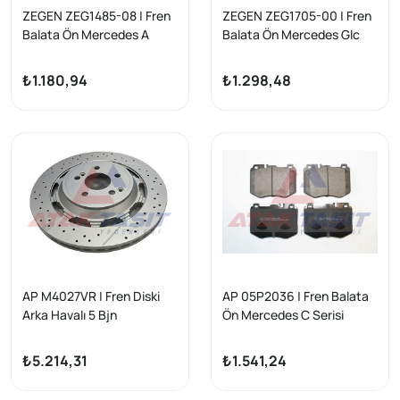
ZEGEN ZEG1485-08 | Fren
ZEGEN ZEG1705-00 | Fren
Balata Ön Mercedes A
Balata Ön Mercedes Glc
Serisi (W176) A 200 2012-/
(X253) 250 2015-/ E Serisi
A 180 2012-/ B Serisi
(W213) E 300 2016-/ E
₺1.180,94
₺1.298,48
(W246) B 160 2011-/ B 180
Serisi (W213) E 350 2016-/
2011-/ Gla Serisi (X156) Gla
E Serisi (W213) E 350 2016
200 CDI 2013-/ Gla 200
-
2013-/ CLA Coupe (C117)
200 2013 -
AP M4027VR | Fren Diski
AP 05P2036 | Fren Balata
Arka Havalı 5 Bjn
Ön Mercedes C Serisi
360X26x67x51 Mercedes
(W205) C 250 Cgı 2014-/ C
S-Serisi (W222) 2013-/ C
250 Bluetec 2014-/ C 300
₺5.214,31
₺1.541,24
Serisi (W205) C63 Amg
Bluetec 2014-/ E Serisi
2014-/ Amg Gt (C190)
(W213) E 200 2016-/ E 220