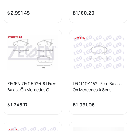
220 D 250 Amg 300 D Amg
Serisi (W205) C 250 Cgı
2016 -
2014-/ C 250 Bluetec
₺2.991,45
₺1.160,20
2014-/ C 300 Bluetec
2014-/ E Serisi (W213) E
200 2016-/ E 220 D 2016-/
Glc (X253) 250 2015 -
ZEGEN ZEG1592-08 | Fren
LEO L10-1152 | Fren Balata
Balata Ön Mercedes C
Ön Mercedes A Serisi
Serisi (W205) C 180 2014-/
(W176) A 200 2012-/ A 180
C Serisi (W205) C 180
2012-/ B Serisi (W246) B
₺1.243,17
₺1.091,06
Bluetec 2014 -
160 2011-/ B 180 2011-/ Gla
Serisi (X156) Gla 200 CDI
2013-/ Gla 200 2013-/ CLA
Coupe (C117) 200 2013 -