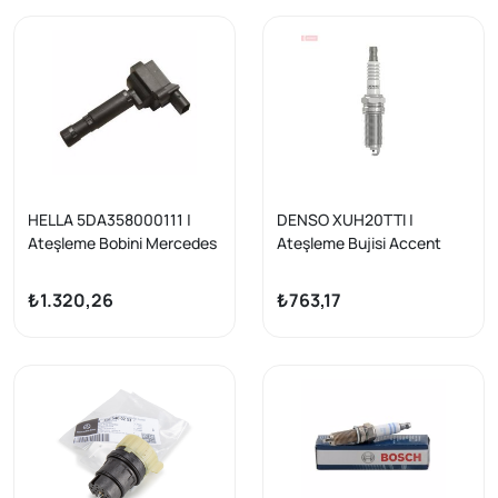
HELLA 5DA358000111 |
DENSO XUH20TTI |
Ateşleme Bobini Mercedes
Ateşleme Bujisi Accent
C Serisi W203 W209 E
Blue 2014- i10 2013- i20
Serisi W211 M271 02-09
2015- Rio 1.2-1.25 Benzinli
₺1.320,26
₺763,17
2011- 6 İleri Vites | 4 Adet