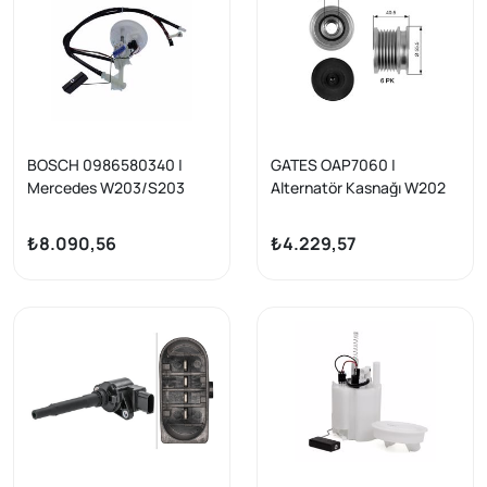
BOSCH 0986580340 |
GATES OAP7060 |
Mercedes W203/S203
Alternatör Kasnağı W202
Yakıt Depo Şamandırası Sol
W210 V-Class 638/2 Vito
00-02
638 Sprinter 00 > 06
₺8.090,56
₺4.229,57