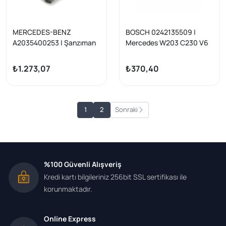
MERCEDES-BENZ
BOSCH 0242135509 |
A2035400253 | Şanzıman
Mercedes W203 C230 V6
Soketi C Serisi W202-
Ateşleme Bujisi | 1 Adet
W203-W204, E Serisi
₺1.273,07
₺370,40
W210-W211 Kasa Orijinal
1
2
Sonraki
%100 Güvenli Alışveriş
Kredi kartı bilgileriniz 256bit SSL sertifikası ile
korunmaktadır.
Online Express