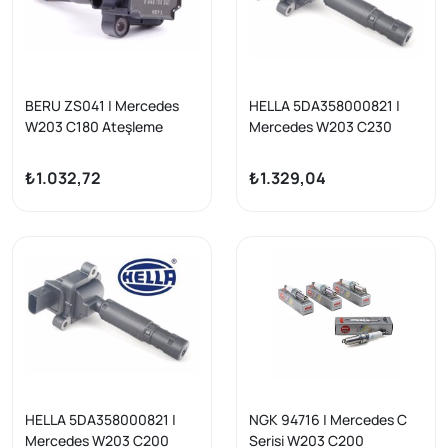
BERU ZS041 | Mercedes
HELLA 5DA358000821 |
W203 C180 Ateşleme
Mercedes W203 C230
Bobini, C200 Kompressor
Kompressor / W204 / W211
W210 W208 M111
M271 Ateşleme Bobini
₺1.032,72
₺1.329,04
HELLA 5DA358000821 |
NGK 94716 | Mercedes C
Mercedes W203 C200
Serisi W203 C200