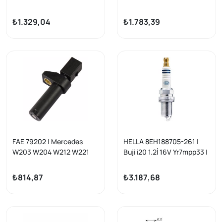
Kompressor / W204 / W211
Kompressor 271 Motor
M271 Ateşleme Bobini
W204/W211/W212
₺1.329,04
₺1.783,39
C207/C209 R172 Ateşleme
Bujisi Takım 4-Adet
FAE 79202 | Mercedes
HELLA 8EH188705-261 |
W203 W204 W212 W221
Buji i20 1.2İ 16V Yr7mpp33 |
Sprinter Krank Devir
10 Adet
Sensörü
₺814,87
₺3.187,68