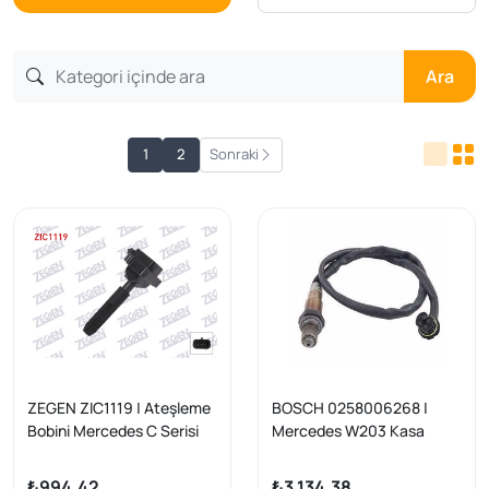
Ara
1
2
Sonraki
ZEGEN ZIC1119 | Ateşleme
BOSCH 0258006268 |
Bobini Mercedes C Serisi
Mercedes W203 Kasa
(W203) 2000-2002 / E
C200 Kompressor Oksijen
Serisi (W210) 2000-2002
Lambda Sensörü Katalizör
₺994,42
₺3.134,38