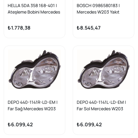
HELLA 5DA 358 168-401 |
BOSCH 0986580183 |
Ateşleme Bobini Mercedes
Mercedes W203 Yakıt
W204 W212 C219 W221
Pompası Şamandıralı C-
C197 M156 06-15
Class W203 00>07 S203
₺1.778,38
₺8.545,47
01>07
DEPO 440-1141R-LD-EM |
DEPO 440-1141L-LD-EM |
Far Sağ Mercedes W203
Far Sol Mercedes W203
04-07
04-07
₺6.099,42
₺6.099,42