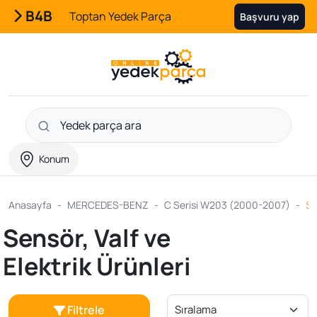
B4B
Toptan Yedek Parça
Başvuru yap
Konum
Anasayfa
MERCEDES-BENZ
C Serisi W203 (2000-2007)
Se
Sensör, Valf ve
Elektrik Ürünleri
Filtrele