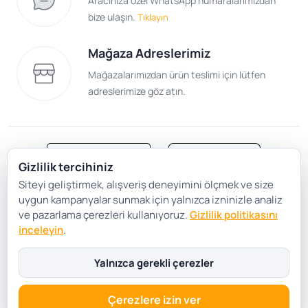
Aracınıza özel WhatsApp numaralarımızdan
bize ulaşın.
Tıklayın
Mağaza Adreslerimiz
Mağazalarımızdan ürün teslimi için lütfen
adreslerimize göz atın.
Gizlilik tercihiniz
Siteyi geliştirmek, alışveriş deneyimini ölçmek ve size
Satış Sözleşmesi
Gizlilik ve Güvenlik
uygun kampanyalar sunmak için yalnızca izninizle analiz
Gizlilik Politikası
Çerez Tercihleri
ve pazarlama çerezleri kullanıyoruz.
Gizlilik politikasını
inceleyin
.
Şartlar Koşullar
Yalnızca gerekli çerezler
Çerezlere izin ver