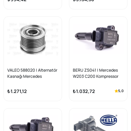
Sonrası No 2
VALEO 588020 | Alternatör
BERU ZS041 | Mercedes
Kasnağı Mercedes
W203 C200 Kompressor
W203/W210/W220/Vito
2000-2002 Ateşleme
W639/Sprinter 901-906
Bobini, C180 W210 W208
₺1.271,12
₺1.032,72
5,0
M111