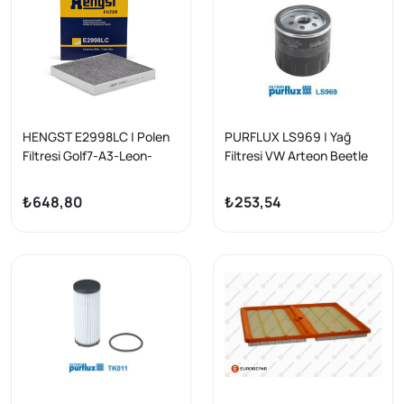
HENGST E2998LC | Polen
PURFLUX LS969 | Yağ
Filtresi Golf7-A3-Leon-
Filtresi VW Arteon Beetle
Octavia-Passat Bm 13 -
Caddy Alltrack 1.0-1.5
TSI/TGI 11-
₺648,80
₺253,54