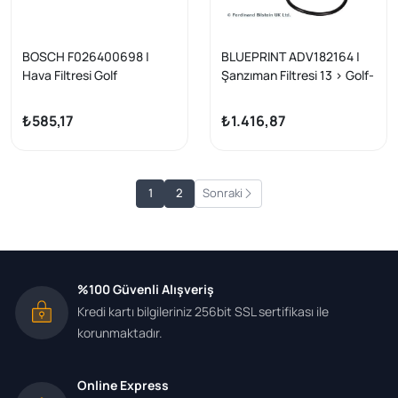
BOSCH F026400698 |
BLUEPRINT ADV182164 |
Hava Filtresi Golf
Şanzıman Filtresi 13 > Golf-
VII/A3/Leon/Octavia/Pass
Tiguan-A3-Leon-Octavia +
at 13-> 1.6-2.0 TDI Süngerli
Os
₺585,17
₺1.416,87
1
2
Sonraki
%100 Güvenli Alışveriş
Kredi kartı bilgileriniz 256bit SSL sertifikası ile
korunmaktadır.
Online Express