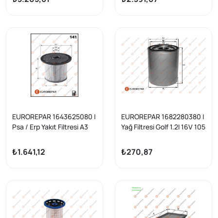
Arteon Uyumlu)
EUROREPAR 1643625080 |
EUROREPAR 1682280380 |
Psa / Erp Yakıt Filtresi A3
Yağ Filtresi Golf 1.2I 16V 105
Leon Octavia 1.6 2.0Tdı
Cat 77Kw
₺1.641,12
₺270,87