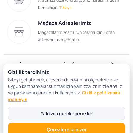
Aracınıza özel WhatsApp numaralarımızdan
bize ulaşın.
Tıklayın
Mağaza Adreslerimiz
Mağazalarımızdan ürün teslimi için lütfen
adreslerimize göz atın.
Gizlilik tercihiniz
Siteyi geliştirmek, alışveriş deneyimini ölçmek ve size
Satış Sözleşmesi
Gizlilik ve Güvenlik
uygun kampanyalar sunmak için yalnızca izninizle analiz
Gizlilik Politikası
Çerez Tercihleri
ve pazarlama çerezleri kullanıyoruz.
Gizlilik politikasını
inceleyin
.
Şartlar Koşullar
Yalnızca gerekli çerezler
Çerezlere izin ver