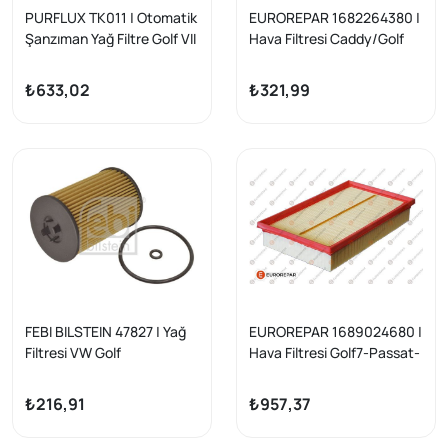
PURFLUX TK011 | Otomatik
EUROREPAR 1682264380 |
Şanzıman Yağ Filtre Golf VII
Hava Filtresi Caddy/Golf
Passat Tiguan Erteon
VII/A3/Leon/Octavia 1.0
Kadıaq A3 Q3 R8 Alhambra
TSI 15-
₺633,02
₺321,99
T6 T7
FEBI BILSTEIN 47827 | Yağ
EUROREPAR 1689024680 |
Filtresi VW Golf
Hava Filtresi Golf7-Passat-
VII/Caddy/A3/Leon/Passat
Arteon-Polo-Tiguan-T-Roc
/Tiguan 1.6-2.0 TDI 12-13-
₺216,91
₺957,37