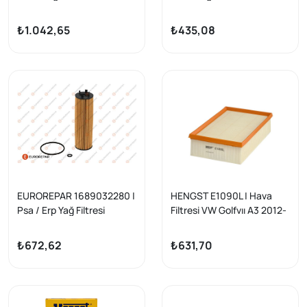
TSI/A3/Leon/Golf
Yağ Filtresi | VW-Audi-
VII/Octavia/Passat
Seat-Skoda Uyumlu
₺1.042,65
₺435,08
B8/Tiguan II/Arteon/Audi
Q2/Caddy V/Crafter II
Polen Filtresi
EUROREPAR 1689032280 |
HENGST E1090L | Hava
Psa / Erp Yağ Filtresi
Filtresi VW Golfvıı A3 2012-
Volkswagen Caddy V Golf
1.6 TDI 2.0 TDI
VIII Passat B8 20-Tiguan
₺672,62
₺631,70