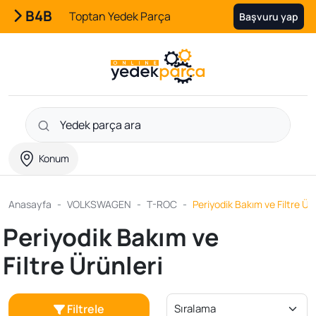
B4B
Toptan Yedek Parça
Başvuru yap
Konum
Anasayfa
VOLKSWAGEN
T-ROC
Periyodik Bakım ve Filtre Ürü
Periyodik Bakım ve
Filtre Ürünleri
Filtrele