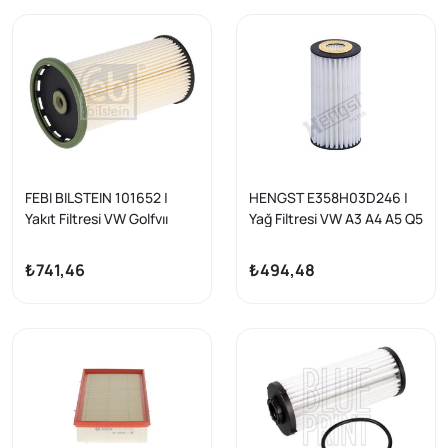
FEBI BILSTEIN 101652 |
HENGST E358H03D246 |
Yakıt Filtresi VW Golfvıı
Yağ Filtresi VW A3 A4 A5 Q5
Caddy 1.6-2.0 TDI 2013-
2012-1.8Tfsi
₺741,46
₺494,48