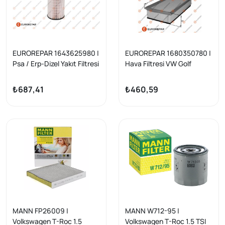
EUROREPAR 1643625980 |
EUROREPAR 1680350780 |
Psa / Erp-Dizel Yakıt Filtresi
Hava Filtresi VW Golf
Am Golf7-A3-Leon-Passat-
VII/A3/Leon/Passat/Tigua
Tiguan-Caddy
n 1.6-2.0 TDI
₺687,41
₺460,59
MANN FP26009 |
MANN W712-95 |
Volkswagen T-Roc 1.5
Volkswagen T-Roc 1.5 TSI