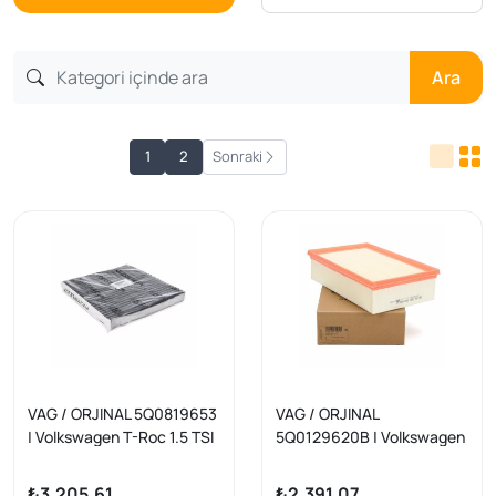
Ara
1
2
Sonraki
VAG / ORJINAL 5Q0819653
VAG / ORJINAL
| Volkswagen T-Roc 1.5 TSI
5Q0129620B | Volkswagen
Karbonlu Polen Filtresi
T-ROC 2020 Model Sonrası
Orijinal (Golf 7 / Tiguan /
1.5 TSI Hava Filtresi Orijinal
₺3.205,61
₺2.391,07