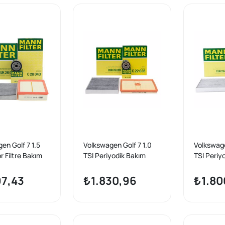
en Golf 7 1.5
Volkswagen Golf 7 1.0
Volkswage
r Filtre Bakım
TSI Periyodik Bakım
TSI Periy
nn Marka
Filtre Seti Mann Marka
Mann Ma
97,43
₺1.830,96
₺1.80