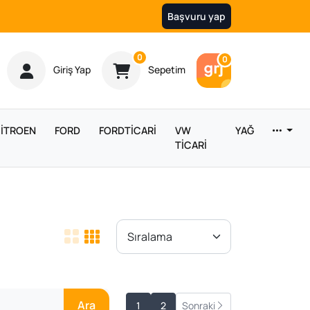
Başvuru yap
Ürün sayısı
0
Araç sayısı
0
Giriş Yap
Sepetim
İTROEN
FORD
FORDTİCARİ
VW
YAĞ
TİCARİ
Ara
1
2
Sonraki