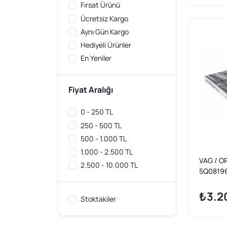
Fırsat Ürünü
İTHAL
1
Ücretsiz Kargo
K&N
1
Aynı Gün Kargo
KRAFTVOLL
2
Hediyeli Ürünler
MAHLE
13
En Yeniler
MANDO
4
MANN
29
MEYLE
2
Fiyat Aralığı
NGK
2
0 - 250 TL
OEM
1
250 - 500 TL
PURFLUX
10
500 - 1.000 TL
SWAG
1
1.000 - 2.500 TL
TOPRAN
2
VAG / O
UFI
2.500 - 10.000 TL
5
5Q08196
VAG / ORJINAL
15
Volkswag
VALEO
Karbonlu
2
₺3.2
Stoktakiler
Orijinal
VEKA
1