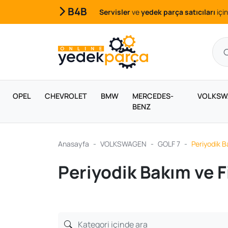
B4B
Servisler
ve
yedek parça satıcıları
için
OPEL
CHEVROLET
BMW
MERCEDES-
VOLKSW
BENZ
Anasayfa
VOLKSWAGEN
GOLF 7
Periyodik B
Periyodik Bakım ve F