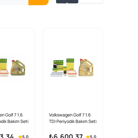
n Golf 7 1.6
Volkswagen Golf 7 1.6
odik Bakım Seti
TDI Periyodik Bakım Seti
riç) Mann
Motor Yağlı Mann
trol 5W-30 LL
Castrol Motor Yağlı
3,34
₺6.600,37
5,0
5,0