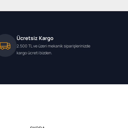
lığınız ve kullanım şeklinize göre de bakımda ön
r bölümü, fren balata ve diskleri, elektrik ve
iyodik bakım şarttır. Zaman içinde yıpranan,
nun en iyi zamanı da bakım zamanlarıdır. İhtiyaç
nde Volkswagen
Golf 7 yedek parçaları
da
Ücretsiz Kargo
i bölümlerinde yerini almaktadır.
2.500 TL ve üzeri mekanik siparişlerinizde
kargo ücreti bizden.
çaları
da ürün zenginliği ve orijinal çeşitleri ile
rarlandığı sitenin tüm ürünleri için bizi takip
verişte rahatlıkla temin edilecek kolaylıktadır.
r almaktadır.