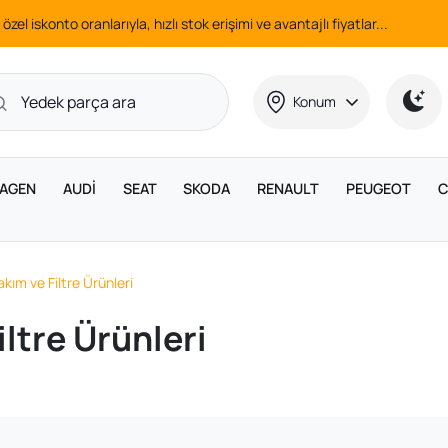
 özel iskonto oranlarıyla, hızlı stok erişimi ve avantajlı fiyatlar...
Konum
AGEN
AUDİ
SEAT
SKODA
RENAULT
PEUGEOT
C
akım ve Filtre Ürünleri
iltre Ürünleri