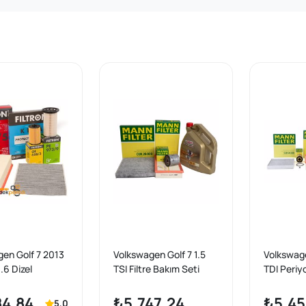
en Golf 7 2013
Volkswagen Golf 7 1.5
Volkswage
.6 Dizel
TSI Filtre Bakım Seti
TDI Periy
k Bakım Filtre
Mann Marka Castrol
(Yakıt Ha
tron Marka
Motor Yağlı
Marka Cas
84,84
₺5.747,24
₺5.45
5,0