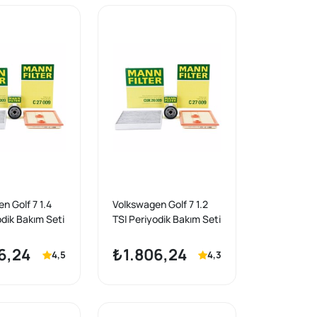
Chzb)
n Golf 7 1.4
Volkswagen Golf 7 1.2
odik Bakım Seti
TSI Periyodik Bakım Seti
rka
Mann Marka
6,24
₺1.806,24
4,5
4,3