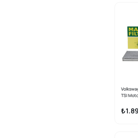
Volkswag
TSI Moto
Seti Ma
₺1.8