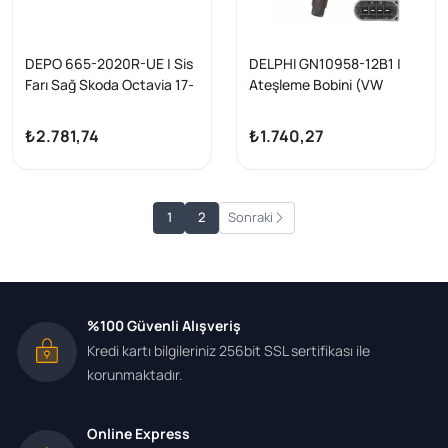
DEPO 665-2020R-UE | Sis
DELPHI GN10958-12B1 |
Farı Sağ Skoda Octavia 17-
Ateşleme Bobini (VW
Caddy 16-Golf 13-Passat
15-Polo 15 -) Cyvd-Czcb-
₺2.781,74
₺1.740,27
Czca-Cjza-Cxsa-Cpta
1
2
Sonraki
%100 Güvenli Alışveriş
Kredi kartı bilgileriniz 256bit SSL sertifikası ile
korunmaktadır.
Online Express