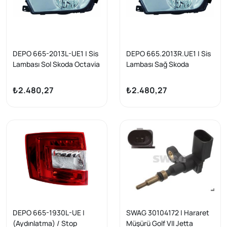
DEPO 665-2013L-UE1 | Sis
DEPO 665.2013R.UE1 | Sis
Lambası Sol Skoda Octavia
Lambası Sağ Skoda
2013-
Octavia 13-
₺2.480,27
₺2.480,27
DEPO 665-1930L-UE |
SWAG 30104172 | Hararet
(Aydınlatma) / Stop
Müşürü Golf VII Jetta