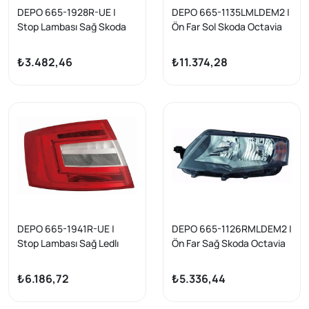
DEPO 665-1928R-UE |
DEPO 665-1135LMLDEM2 |
Stop Lambası Sağ Skoda
Ön Far Sol Skoda Octavia
Octavia 2013-17
2017- Ledli Tip
₺3.482,46
₺11.374,28
DEPO 665-1941R-UE |
DEPO 665-1126RMLDEM2 |
Stop Lambası Sağ Ledlı
Ön Far Sağ Skoda Octavia
Skoda Octavia 17-21
13 siyah
₺6.186,72
₺5.336,44