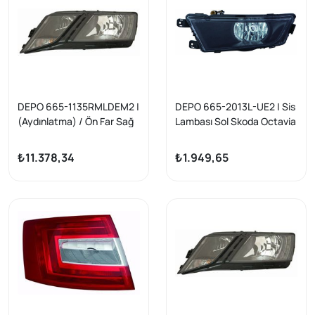
DEPO 665-1135RMLDEM2 |
DEPO 665-2013L-UE2 | Sis
(Aydınlatma) / Ön Far Sağ
Lambası Sol Skoda Octavia
Skoda Octavia 17-Ledlı Tip
13-
Motoru Uzerınde
₺11.378,34
₺1.949,65