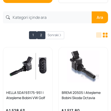
Ara
1
2
Sonraki
HELLA 5DA193175-951 |
BREMI 20505 | Ateşleme
Ateşleme Bobini VW Golf
Bobini Skoda Octavia
VII, Polo, Jetta, A1/A3,
2015+, Golf
Leon, Octavia 1.0-1.4 TSI
7/Polo/Toledo/Taigo
₺1.528,63
₺1.517,80