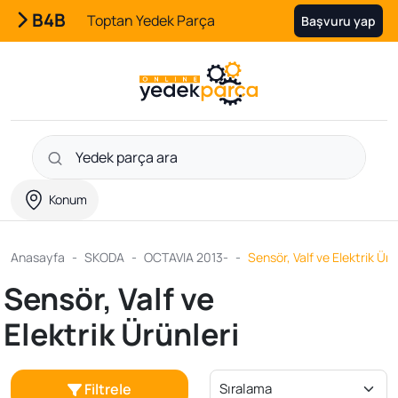
B4B
Toptan Yedek Parça
Başvuru yap
Konum
Anasayfa
SKODA
OCTAVIA 2013-
Sensör, Valf ve Elektrik Ürü
Sensör, Valf ve
Elektrik Ürünleri
Filtrele