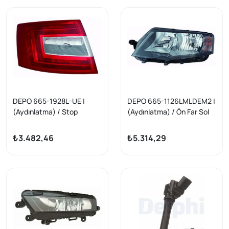
DEPO 665-1928L-UE |
DEPO 665-1126LMLDEM2 |
(Aydınlatma) / Stop
(Aydınlatma) / Ön Far Sol
Lambası Sol Skoda Octavia
Skoda Octavia 13-Siyah
13 -
Octavia Bm 13-17 Kapaksız
₺3.482,46
₺5.314,29