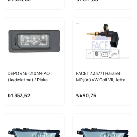
12-
DEPO 446-2104N-AQ |
FACET 7.3377 | Hararet
(Aydınlatma) / Plaka
Müşürü VW Golf VII, Jetta,
Lambası Audi A1 14-18 / A3
Passat, Audi
16-/ A4 15-/ A6 14-/ A7 11-/
A3/A4/A5/A6/Q5, Octavia,
₺1.353,62
₺490,76
Q3 15-17 / Q7 16 -
Leon, Caddy 12-