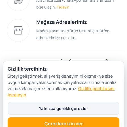
Aracınıza özel WhatsApp numaralarımızdan
bize ulaşın.
Tıklayın
Mağaza Adreslerimiz
Mağazalarımızdan ürün teslimi için lütfen
adreslerimize göz atın.
Gizlilik tercihiniz
Siteyi geliştirmek, alışveriş deneyimini ölçmek ve size
Satış Sözleşmesi
Gizlilik ve Güvenlik
uygun kampanyalar sunmak için yalnızca izninizle analiz
Gizlilik Politikası
Çerez Tercihleri
ve pazarlama çerezleri kullanıyoruz.
Gizlilik politikasını
inceleyin
.
Şartlar Koşullar
Yalnızca gerekli çerezler
Çerezlere izin ver