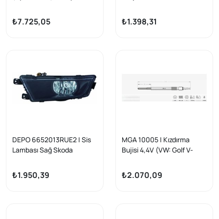
Lambası Sol Skoda Octavia
Passat Audi A3 A4 A5 A6
13-Combı
Q5 Octavia Leon 12 -
₺7.725,05
₺1.398,31
DEPO 6652013RUE2 | Sis
MGA 10005 | Kızdırma
Lambası Sağ Skoda
Bujisi 4,4V (VW: Golf V-
Octavia III 5E3 13-17
Passat 2.0 TDI) | 10 Adet
₺1.950,39
₺2.070,09