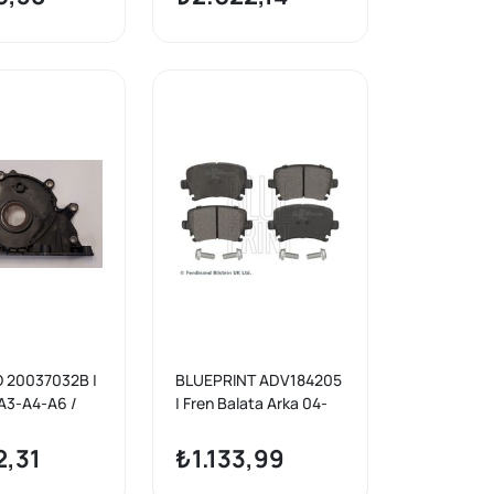
a/A3 13-
 20037032B |
BLUEPRINT ADV184205
A3-A4-A6 /
| Fren Balata Arka 04-
/ Passat / T6
Caddy-Golf.V-Jtt-Psst
DI Ön Krank
2,31
₺1.133,99
CLH-DCXA /