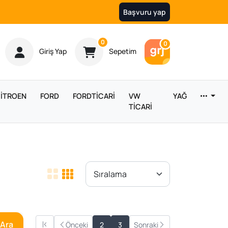
Başvuru yap
Ürün sayısı
0
Araç sayısı
0
Giriş Yap
Sepetim
İTROEN
FORD
FORDTİCARİ
VW
YAĞ
TİCARİ
Ara
Önceki
2
3
Sonraki