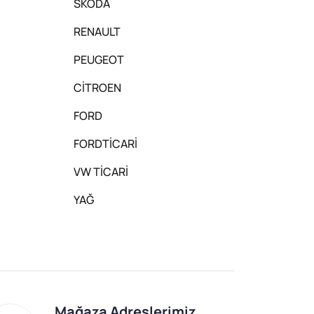
SKODA
RENAULT
PEUGEOT
CİTROEN
FORD
FORDTİCARİ
VW TİCARİ
YAĞ
Mağaza Adreslerimiz