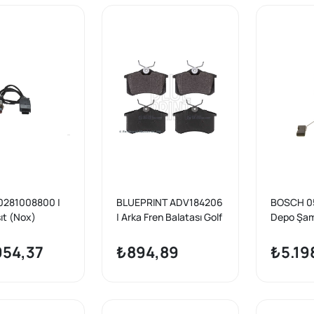
281008800 |
BLUEPRINT ADV184206
BOSCH 0
ıt (Nox)
| Arka Fren Balatası Golf
Depo Şam
17-21 Golf-T-
IV-V-VI, Bora, A1-A8,
VW Golf
di
Altea, Cordoba, Ibiza III-
VII/A3/L
954,37
₺894,89
₺5.19
V, Megane II-III
1.2-1.4 TS