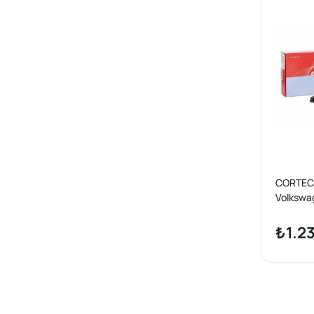
CORTECO
Volkswa
Sonrası 
Flanşlı 
₺1.2