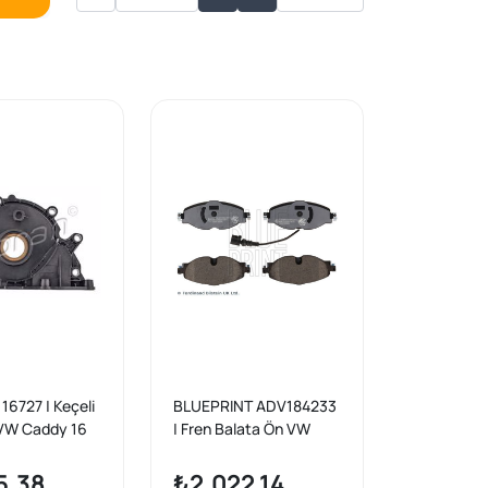
6727 | Keçeli
BLUEPRINT ADV184233
 VW Caddy 16
| Fren Balata Ön VW
assat 13
Golf
er 16-19
VII/Passat/Leon/Octavi
5,38
₺2.022,14