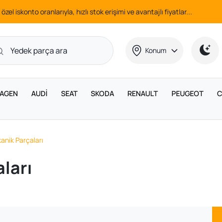
 özel iskonto oranlarıyla, hızlı stok erişimi ve avantajlı fiyatlar...
Konum
AGEN
AUDİ
SEAT
SKODA
RENAULT
PEUGEOT
C
nik Parçaları
ları