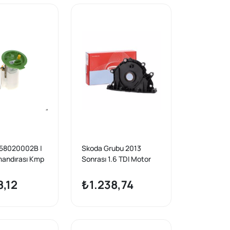
58020002B |
Skoda Grubu 2013
andırası Kmp
Sonrası 1.6 TDI Motor
Flanşlı Ön Krank Keçesi
eon/Octavia
8,12
₺1.238,74
I 13-