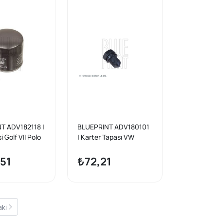
T ADV182118 |
BLUEPRINT ADV180101
i Golf VII Polo
| Karter Tapası VW
ctavia 1.0-1.5
Amarok Caddy Crafter
Golf Passat Polo
51
₺72,21
Transporter N90813201
aki