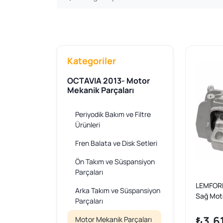
Kategoriler
OCTAVIA 2013- Motor
Mekanik Parçaları
Periyodik Bakım ve Filtre
Ürünleri
Fren Balata ve Disk Setleri
Ön Takım ve Süspansiyon
Parçaları
LEMFORD
Arka Takım ve Süspansiyon
Sağ Moto
Parçaları
VII/A3/
perb/Pas
₺3.6
Motor Mekanik Parçaları