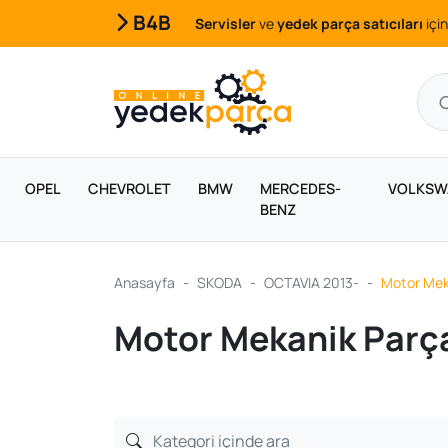
B4B
Servisler
ve
yedek parça satıcıları
için
OPEL
CHEVROLET
BMW
MERCEDES-
VOLKSW
BENZ
Anasayfa
SKODA
OCTAVIA 2013-
Motor Meka
Motor Mekanik Parça