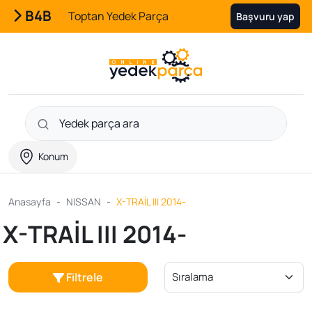
B4B
Toptan Yedek Parça
Başvuru yap
Konum
Anasayfa
NISSAN
X-TRAİL III 2014-
X-TRAİL III 2014-
Filtrele