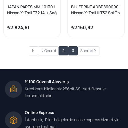
JAPAN PARTS MM-10130 |
BLUEPRINT ADBP860090 |
Nissan X-Trail T32 14-> Sağ
Nissan X-Trail III T32 Sol Ön
Ön Amortisör Gazlı KYB
Salıncak
3340158
₺2.824,61
₺2.160,92
Önceki
2
3
Sonraki
%100 Güvenli Alışveriş
Kredi kartı bilgileriniz 256bit SSL sertifikası ile
korunmaktadır.
Online Express
İstanbul içi Pilot bölgelerde online express hizmetiyle
aynı gün teslimat.