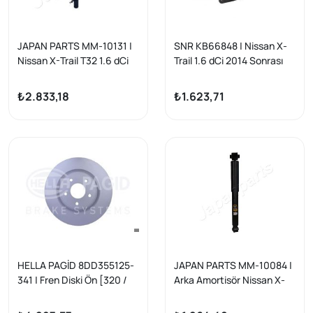
JAPAN PARTS MM-10131 |
SNR KB66848 | Nissan X-
Nissan X-Trail T32 1.6 dCi
Trail 1.6 dCi 2014 Sonrası
R9M Sol Ön Amortisör 14->
Ön Amortisör Takoz Kiti +
Bilya (Qashqai / Megane 4
₺2.833,18
₺1.623,71
/ Kadjar)
HELLA PAGİD 8DD355125-
JAPAN PARTS MM-10084 |
341 | Fren Diski Ön [320 /
Arka Amortisör Nissan X-
28-26 mm] (Nissan X-Traıl
Trail 2014- 1.6 dCi R9M /
1.6 DCI 14-/ X-Traıl 1.6 Dıg
Qashqai 13-18