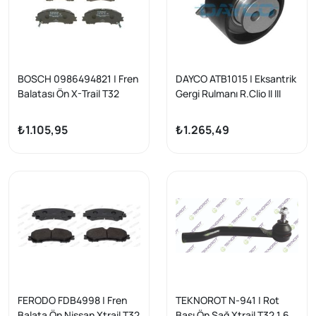
BOSCH 0986494821 | Fren
DAYCO ATB1015 | Eksantrik
Balatası Ön X-Trail T32
Gergi Rulmanı R.Clio II III
Koleos II
Fluence Kangoo Laguna
D.Duster Logan Sandero
₺1.105,95
₺1.265,49
1.5 DCI K9k
FERODO FDB4998 | Fren
TEKNOROT N-941 | Rot
Balata Ön Nissan Xtrail T32
Başı Ön Sağ Xtrail T32 1.6