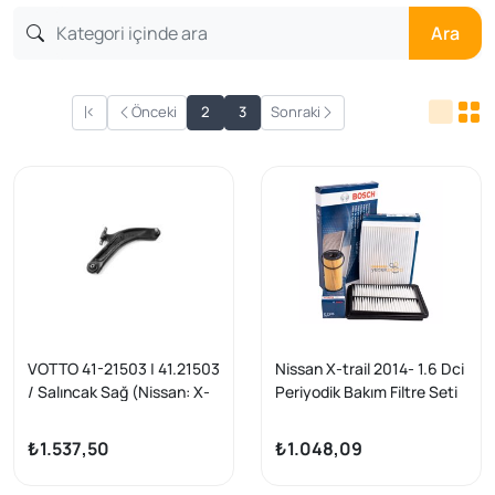
Ara
Önceki
2
3
Sonraki
VOTTO 41-21503 | 41.21503
Nissan X-trail 2014- 1.6 Dci
/ Salıncak Sağ (Nissan: X-
Periyodik Bakım Filtre Seti
Traıl 2014 >)
Bosch Marka
₺1.537,50
₺1.048,09