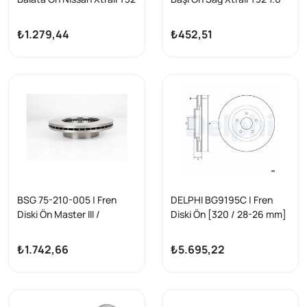
7 Koltuk 1.6 DCI 14-
DCI R9M Rogue Koleos
2013-
₺1.279,44
₺452,51
BSG 75-210-005 | Fren
DELPHI BG9195C | Fren
Diski Ön Master III /
Diski Ön [320 / 28-26 mm]
Movano B / Nv400 Bm 09 -
(Nissan X-Traıl 1.6 DCI 14-/
X-Traıl 1.6 Dıg 15 -)
₺1.742,66
₺5.695,22