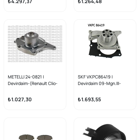
₺4.297,37
₺1.264,48
15 -)
METELLI 24-0821 |
SKF VKPC86419 |
Devirdaim-(Renault Clio-
Devirdaim 09-Mgn.III-
Kangoo-Modus 1,5 DCI /
Fluence-Clio.4 1.5 DCI 13-
Nissan Micra-K12 03 / 1,5
Symbol 12-M.S A-Seri
₺1.027,30
₺1.693,55
DCI) Çap 70 mm
(W176) Cıtan (415)