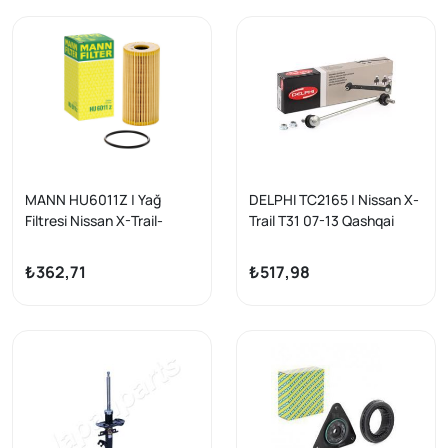
MANN HU6011Z | Yağ
DELPHI TC2165 | Nissan X-
Filtresi Nissan X-Trail-
Trail T31 07-13 Qashqai
Qashqai / Renault Megane
J10/JJ10 07-14 Koleos 08-
IV-Trafic-Master-Kadjar-
> Pathfinder 13-> Ön Sol
₺362,71
₺517,98
Koleos-Talisman 1.6-2.0-
Z-Rot
2.3 dCi