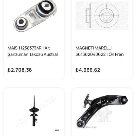
MAIS 112383734R | Alt
MAGNETI MARELLI
Şanzuman Takozu Austral
361302040622 | Ön Fren
Kadjar Kaleos II Megane IV
Diski Renault Master III
Talisman X-Traıl III 1.2
Adet
₺2.708,36
₺4.966,62