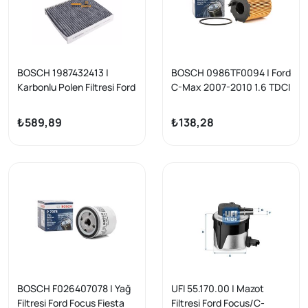
BOSCH 1987432413 |
BOSCH 0986TF0094 | Ford
Karbonlu Polen Filtresi Ford
C-Max 2007-2010 1.6 TDCI
C-Max/Focus
Yağ Filtresi Focus II/Fiesta
II/Kuga/Mondeo Volvo
VI/Fusion
₺589,89
₺138,28
C30/C70/S40/V50
BOSCH F026407078 | Yağ
UFI 55.170.00 | Mazot
Filtresi Ford Focus Fiesta
Filtresi Ford Focus/C-