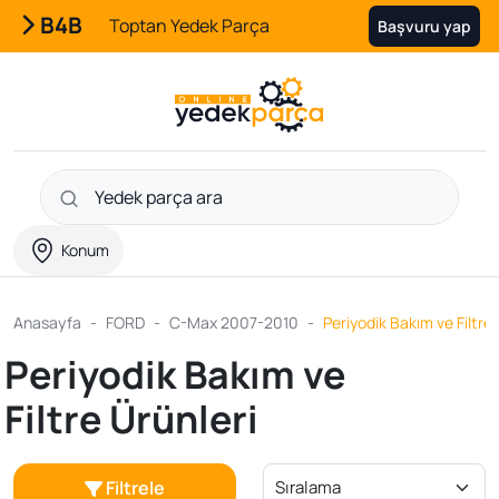
B4B
Toptan Yedek Parça
Başvuru yap
Konum
Anasayfa
FORD
C-Max 2007-2010
Periyodik Bakım ve Filtre 
Periyodik Bakım ve
Filtre Ürünleri
Filtrele