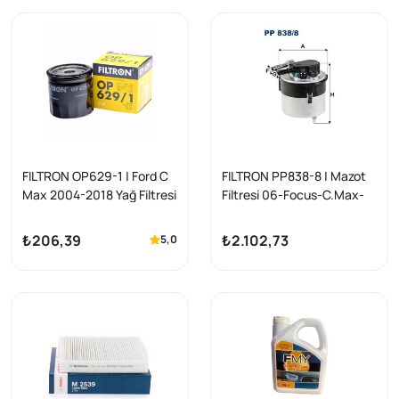
FILTRON OP629-1 | Ford C
FILTRON PP838-8 | Mazot
Max 2004-2018 Yağ Filtresi
Filtresi 06-Focus-C.Max-
Benzinli Focus Mondeo
Fiesta-Vo.S40 1.6 TDCI
Fiesta
(Demir)
₺206,39
₺2.102,73
5,0