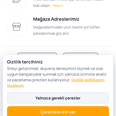
malzemeyi, makul ücretler üzerinden siz değerli
bize ulaşın.
Tıklayın
müşterilerimize satıyoruz. Bunun için işlemlerinizi online
şekilde gerçekleştirebilirsiniz.
Mağaza Adreslerimiz
Mağazalarımızdan ürün teslimi için lütfen
adreslerimize göz atın.
Gizlilik tercihiniz
Siteyi geliştirmek, alışveriş deneyimini ölçmek ve size
Satış Sözleşmesi
Gizlilik ve Güvenlik
uygun kampanyalar sunmak için yalnızca izninizle analiz
Gizlilik Politikası
Çerez Tercihleri
ve pazarlama çerezleri kullanıyoruz.
Gizlilik politikasını
inceleyin
.
Şartlar Koşullar
Yalnızca gerekli çerezler
Çerezlere izin ver