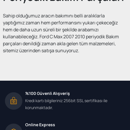
Sahip olduğumuz aracın bakımını belli aralıklarla
yaptığımız zaman hem performansını yukarı çekeceğiz
hem de daha uzun süreli bir şekilde arabamızı
kullanabileceğiz. Ford C Max 2007 2010 periyodik Bakım
parçaları denildiği zaman akla gelen tüm malzemeleri,
sitemiz üzerinden satışa sunuyoruz.
Ford C Max 2007 2010 Periyodik
Bakım Parçaları
%100 Güvenli Alışveriş
Ford C Max 2007 2010 periyodik Bakım parçaları birçok
Kredi kartı bilgileriniz 256bit SSL sertifikası ile
farklı materyalden oluşuyor. Bunların arasında hem yerli
korunmaktadır.
hem de isim yapmış olan yabancı birçok marka söz konusu.
Değişmeyen tek şey ise hepsinin kaliteli olması. Arabamızın
Online Express
bakımlarını gerçekleştirirken, mutlaka modeline ve yılına