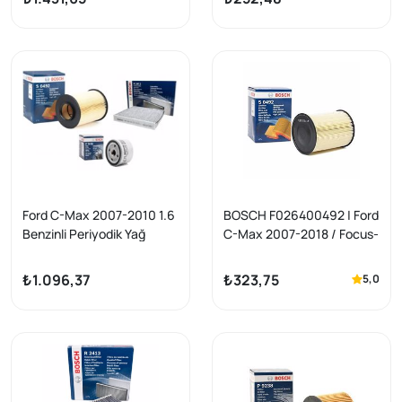
S40/V50/C30/S60/S80/V
C30/S40/S80/V40/V50/V
70
60/V70
Ford C-Max 2007-2010 1.6
BOSCH F026400492 | Ford
Benzinli Periyodik Yağ
C-Max 2007-2018 / Focus-
Bakım Seti Bosch Marka
Connect-Kuga-Volvo Hava
Filtresi
₺1.096,37
₺323,75
5,0