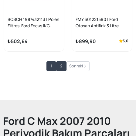
BOSCH 1987432113 | Polen
FMY 601221590 | Ford
Filtresi Ford Focus II/C-
Otosan Antifiriz 3 Litre
Max/Mondeo/Kuga Volvo
C30/C70/S40 II/V50/V70 II
₺502,64
₺899,90
5,0
1
2
Sonraki
Ford C Max 2007 2010
Periyodik Bakım Parçaları