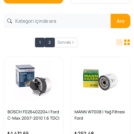
Ara
1
2
Sonraki
BOSCH F026402204 | Ford
MANN W7008 | Yağ Filtresi
C-Max 2007-2010 1.6 TDCI
Ford
Mazot Filtresi + Focus 04-
Fiesta/Focus/Mondeo/Kug
11, Fiesta VI, Volvo
a/S-Max, Volvo
₺1.431,65
₺252,48