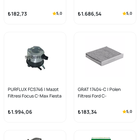
Mondeo C-Max / Volvo S40
Max/Fiesta 1.6 TDCI 03-11,
V50 C30 / Mazda 1.25 1.4
Volvo
₺182,73
₺1.686,54
5,0
5,0
1.6 Benzinli
S40/V50/C30/S60/S80/V
70, Mazda 3, Peugeot
307/407
PURFLUX FCS746 | Mazot
GRAT 17404-C | Polen
Filtresi Focus C-Max Fiesta
Filtresi Ford C-
Volvo S40 V50 C30 S60
Max/Focus/Mondeo/Kuga
S80 V70 Mazda 3 1.6 TDCI
2004-2012
₺1.994,06
₺183,34
5,0