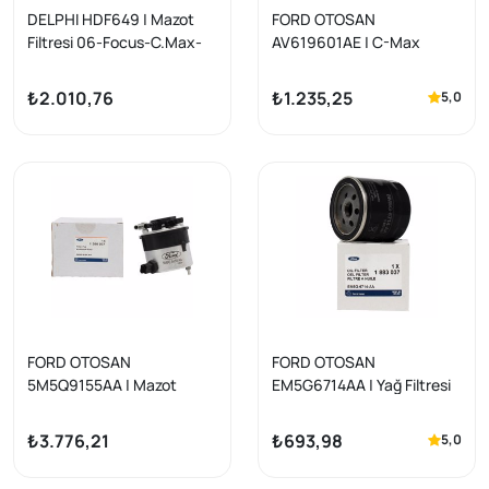
DELPHI HDF649 | Mazot
FORD OTOSAN
Filtresi 06-Focus-C.Max-
AV619601AE | C-Max
Fiesta-Vo.S40 1.6 TDCI
2007-2018 Hava Filtresi
(Demir)
Focus Connect Kuga
₺2.010,76
₺1.235,25
5,0
FORD OTOSAN
FORD OTOSAN
5M5Q9155AA | Mazot
EM5G6714AA | Yağ Filtresi
Filtresi C-Max 2007-2010
C-Max 2004-2018 Benzinli
Focus 1.6 TDCI 04-
Orijinal
₺3.776,21
₺693,98
5,0