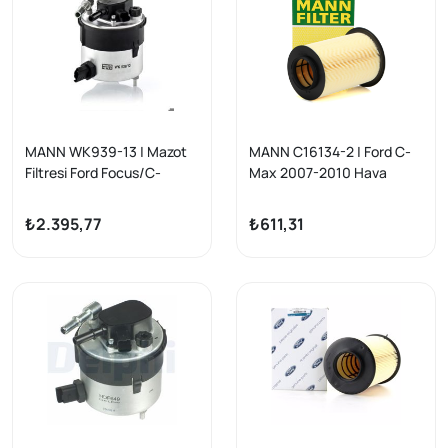
MANN WK939-13 | Mazot
MANN C16134-2 | Ford C-
Filtresi Ford Focus/C-
Max 2007-2010 Hava
Max/Fiesta 1.6 TDCi,
Filtresi
Mazda 3, Volvo S40
Focus/Kuga/Connect/Volv
₺2.395,77
₺611,31
o C30-S40-V40-V50
Mazda 3-5 07-