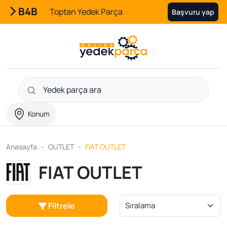
B4B
Toptan Yedek Parça
Başvuru yap
Konum
Anasayfa
OUTLET
FIAT OUTLET
FIAT OUTLET
Filtrele