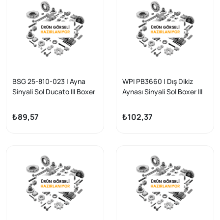
BSG 25-810-023 | Ayna
WPI PB3660 | Dış Dikiz
Sinyali Sol Ducato III Boxer
Aynası Sinyali Sol Boxer III
III Jumper III Bm 06 -
Jumper III Ducato III 06 >
₺89,57
₺102,37