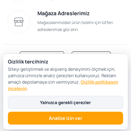
Mağaza Adreslerimiz
Mağazalarımızdan ürün teslimi için lütfen
adreslerimize göz atın.
Gizlilik tercihiniz
Siteyi geliştirmek ve alışveriş deneyimini ölçmek için,
Satış Sözleşmesi
Gizlilik ve Güvenlik
yalnızca izninizle analiz çerezleri kullanıyoruz. Reklam
Gizlilik Politikası
Çerez Tercihleri
amaçlı depolamaya izin vermiyoruz.
Gizlilik politikasını
inceleyin
.
Şartlar Koşullar
Yalnızca gerekli çerezler
Analize izin ver