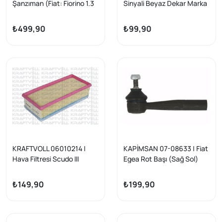
Şanzıman (Fiat: Fiorino 1.3
Sinyali Beyaz Dekar Marka
JTD 07 >)
₺499,90
₺99,90
KRAFTVOLL 06010214 |
KAPİMSAN 07-08633 | Fiat
Hava Filtresi Scudo III
Egea Rot Başı (Sağ Sol)
Ulysse Proace Expert III
Yerli Marka
Jumpy III P807 C8 2.0 HDI /
₺149,90
₺199,90
2,0Jtd 16V (Süngerli)