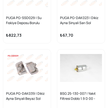
PUGA PG-SSD029 | Su
PUGA PG-DAK023 | Dikiz
Fıskiye Deposu Borulu
Ayna Sinyali Sarı Sol
Kapaklı Fiorino / Bipper /
Ducato III / Boxer III /
Nemo
Jumper III
₺822,73
₺67,70
PUGA PG-DAK039 | Dikiz
BSG 25-130-007 | Yakıt
Ayna Sinyali Beyaz Sol
Filtresi Doblo 1.9 D 00 -
Ducato III / Boxer III /