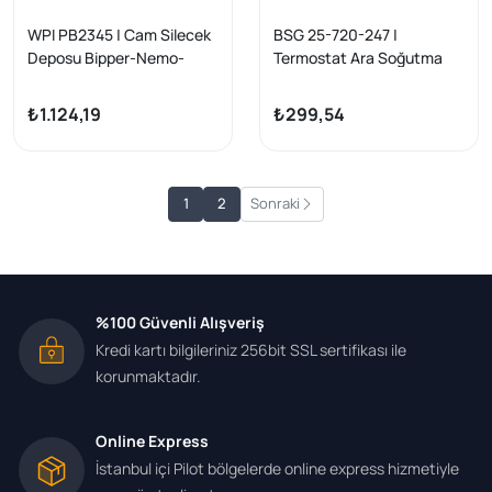
WPI PB2345 | Cam Silecek
BSG 25-720-247 |
Deposu Bipper-Nemo-
Termostat Ara Soğutma
Fiorino 07 > (Borulu
Borusu Albea Palio Doblo
Kapaksız)
1,3 Mjet 03 -
₺1.124,19
₺299,54
1
2
Sonraki
%100 Güvenli Alışveriş
Kredi kartı bilgileriniz 256bit SSL sertifikası ile
korunmaktadır.
Online Express
İstanbul içi Pilot bölgelerde online express hizmetiyle