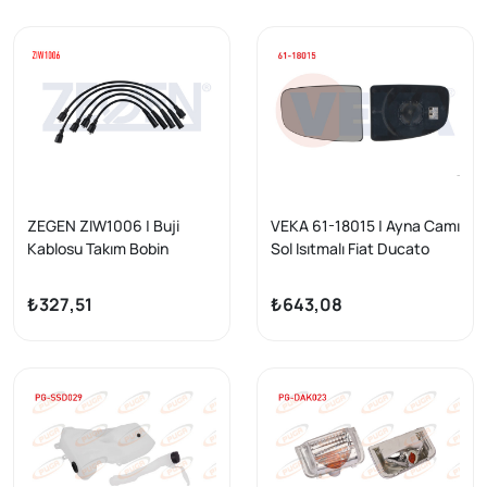
ZEGEN ZIW1006 | Buji
VEKA 61-18015 | Ayna Camı
Kablosu Takım Bobin
Sol Isıtmalı Fiat Ducato
Kablolu Fiat Dogan 1.6 8V
2006-/ Peugeot Boxer
1993-2002 / Kartal 1.6 8V
2006-/ Citroen Jumper
₺327,51
₺643,08
1993-2002 / Sahın 1.6 8V
2006 -
1993-2002 | 1 Adet