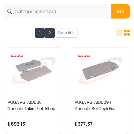
Ara
1
2
Sonraki
PUGA PG-AIG008 |
PUGA PG-AIG009 |
Guneslık Takım Fiat Albea
Guneslık Sol Ceplı Fiat
Albea
₺693,13
₺377,37