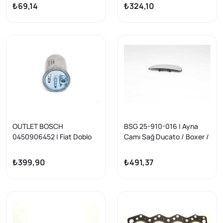
Jumper III
₺69,14
₺324,10
OUTLET BOSCH
BSG 25-910-016 | Ayna
0450906452 | Fiat Doblo
Camı Sağ Ducato / Boxer /
1.9 Dizel Mazot Filtresi
Jumper Bm 06 -
₺399,90
₺491,37