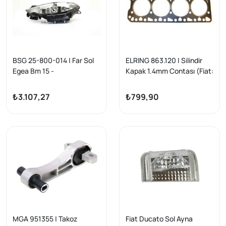
BSG 25-800-014 | Far Sol
ELRING 863.120 | Silindir
Egea Bm 15 -
Kapak 1.4mm Contası (Fiat:
Ducato 2.8Td-2.8Jtd /
Peugeot: Boxer 2.8Td-
₺3.107,27
₺799,90
2.8Hdı)
MGA 951355 | Takoz
Fiat Ducato Sol Ayna