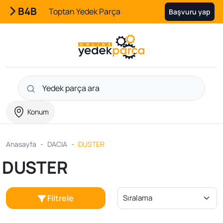
B4B
Toptan Yedek Parça
Başvuru yap
Konum
Anasayfa
DACIA
DUSTER
DUSTER
Filtrele