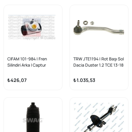
CIFAM 101-984 | Fren
TRW JTE1194 | Rot Başı Sol
Silindiri Arka I Captur
Dacia Duster 1.2 TCE 13-18
I/Duster/Express Kasa 1.3
1.6 16V 10-18 1.5 DCI 10-18
TCE 160
₺426,07
₺1.035,53