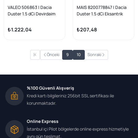
VALEO 506863 | Dacia
MAIS 8200778847 | Dacia
Duster 1.5 dCi Devirdaim
Duster 1.5 dCi Eksantrik
Renault Fluence Megane III
Saplama Civatası Clio 3
Clio II III Dokker
Clio 4
₺1.222,04
₺207,48
Önceki
9
10
Sonraki
%100 Güvenli Alışveriş
Kredi kartı bilgileriniz 256bit SSL sertifikası ile
korunmaktadır.
Online Express
İstanbul içi Pilot bölgelerde online express hizmetiyle
aynı gün teslimat.