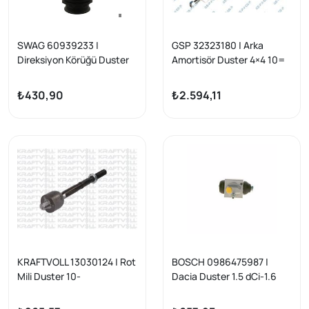
SWAG 60939233 |
GSP 32323180 | Arka
Direksiyon Körüğü Duster
Amortisör Duster 4×4 10=
&gt;
₺430,90
₺2.594,11
KRAFTVOLL 13030124 | Rot
BOSCH 0986475987 |
Mili Duster 10-
Dacia Duster 1.5 dCi-1.6
4X4 Arka Sol Fren Silindiri
19,05mm 10-