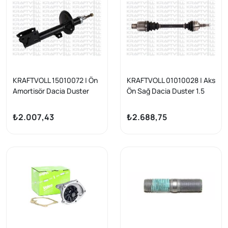
KRAFTVOLL 15010072 | Ön
KRAFTVOLL 01010028 | Aks
Amortisör Dacia Duster
Ön Sağ Dacia Duster 1.5
Mekanik Şanzıman Gazlı
DCI 4×4 Abssız 10 -
10-
₺2.007,43
₺2.688,75