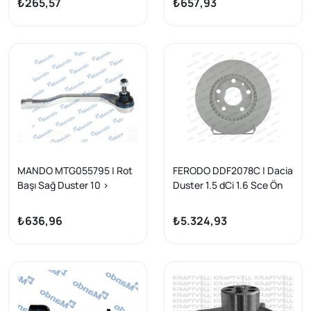
₺265,57
₺657,93
MANDO MTG055795 | Rot
FERODO DDF2078C | Dacia
Başı Sağ Duster 10 >
Duster 1.5 dCi 1.6 Sce Ön
Fren Disk Takımı 269*5
Delik Carbon Kaplamalı
₺636,96
₺5.324,93
Feredo Marka