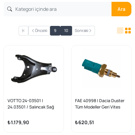
Ara
Önceki
9
10
Sonraki
VOTTO 24-03501 |
FAE 40998 | Dacia Duster
24.03501 / Salıncak Sağ
Tüm Modeller Geri Vites
Duster
Müşürü Yeşil 3 Fişli Yerli
Marka
₺1.179,90
₺620,51