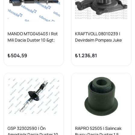
MANDO MTG045403 | Rot
KRAFTVOLL 08010239 |
Mili Dacia Duster 10 &gt;
Devirdaim Pompası Juke
Qashqai Note Clio III
Kangoo Megane III Duster
₺504,59
₺1.236,81
Logan Sandero 1,5 DCI
GSP 32302590 | Ön
RAPRO 52505 | Salıncak
Amortisör Dacia Duster 10
Burcu Dacia Duster 1.5