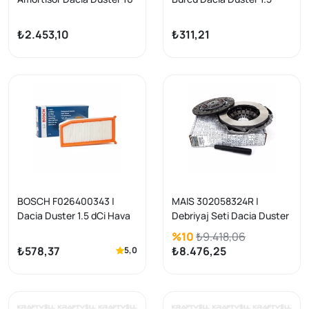
DCI-1.6 16V 10-
₺2.453,10
₺311,21
BOSCH F026400343 |
MAIS 302058324R |
Dacia Duster 1.5 dCi Hava
Debriyaj Seti Dacia Duster
Filtresi Duster
1.5 dCi Renault Clio III
%10
₺9.418,06
2/Captur/Clio
Megane II-III Fluence
₺578,37
₺8.476,25
5,0
IV/Dokker/Lodgy/Symbol
Scenic II-III K9k 100 Bg
II/Sandero II 0.9-1.5 DCI 12-
19