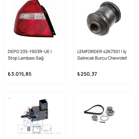
DEPO 235-1903R-UE |
LEMFORDER 4267301 | İç
Stop Lambası Sağ
Salıncak Burcu Chevrolet
Chevrolet Aveo T250/T255
Aveo / Kalos Ön Küçük 04-
06-; Kalos T200 HB 03-08
11
₺3.015,85
₺250,37