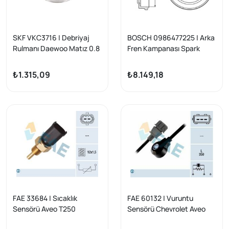
SKF VKC3716 | Debriyaj
BOSCH 0986477225 | Arka
Rulmanı Daewoo Matız 0.8
Fren Kampanası Spark
I Y4a11 03 / 98-Tıco 0.8 91-
M300 | 2 Adet
Alto Swift 1.0 / 1.3 (Prb 06)
₺1.315,09
₺8.149,18
FAE 33684 | Sıcaklık
FAE 60132 | Vuruntu
Sensörü Aveo T250
Sensörü Chevrolet Aveo
Kalos Lacetti Epica L14 LQ5