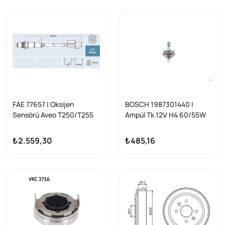
FAE 77657 | Oksijen
BOSCH 1987301440 |
Sensörü Aveo T250/T255
Ampül Tk 12V H4 60/55W
1.4 16V F14D3 F16D3
P43t Ultra White
₺2.559,30
₺485,16