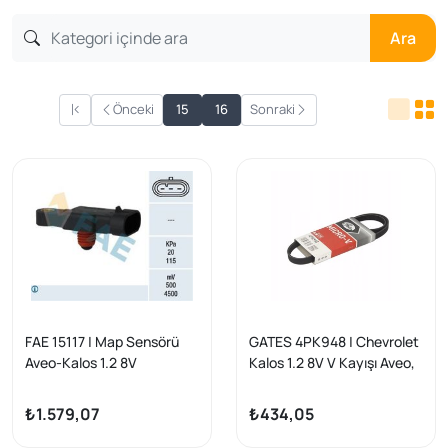
Ara
Önceki
15
16
Sonraki
FAE 15117 | Map Sensörü
GATES 4PK948 | Chevrolet
Aveo-Kalos 1.2 8V
Kalos 1.2 8V V Kayışı Aveo,
Ducato/Boxer/Jumper 2.5
TD
₺1.579,07
₺434,05