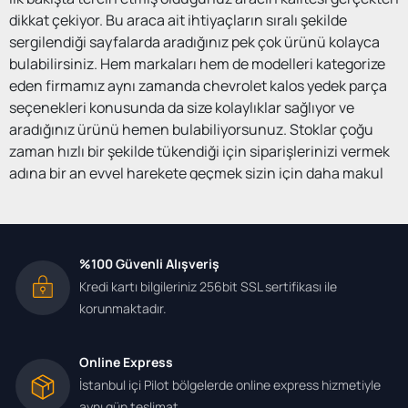
dikkat çekiyor. Bu araca ait ihtiyaçların sıralı şekilde
sergilendiği sayfalarda aradığınız pek çok ürünü kolayca
bulabilirsiniz. Hem markaları hem de modelleri kategorize
eden firmamız aynı zamanda chevrolet kalos yedek parça
seçenekleri konusunda da size kolaylıklar sağlıyor ve
aradığınız ürünü hemen bulabiliyorsunuz. Stoklar çoğu
zaman hızlı bir şekilde tükendiği için siparişlerinizi vermek
adına bir an evvel harekete geçmek sizin için daha makul
ve mantıklı olacaktır.
Keyifli ve güvenli ulaşım aynı zamanda araç sürüş keyfi
%100 Güvenli Alışveriş
konusunda size sağlanan fırsatlar orijinal yedek parçalar
Kredi kartı bilgileriniz 256bit SSL sertifikası ile
ile birlikte elinizi daha da güçlendiriyor.
Chevrolet yedek
korunmaktadır.
parça
konusunda kesinlikle her aradığınızı bulacağınız ve
geniş ürün yelpazesi ile size hizmet eden sayfalar iyi bir
avantaj göstergesidir. Bakım masraflarının asgari seviyede
Online Express
olması için hem orijinal hem de ucuz yedek parçalar büyük
İstanbul içi Pilot bölgelerde online express hizmetiyle
bir gereklilik olarak karşımıza çıkıyor.
aynı gün teslimat.