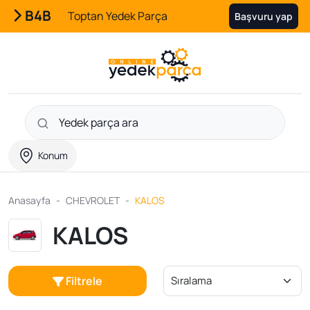
B4B
Toptan Yedek Parça
Başvuru yap
Konum
Anasayfa
CHEVROLET
KALOS
KALOS
Filtrele