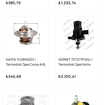
₺585,79
₺1.292,74
GATES TH28592G1 |
VERNET TE7277P.105J |
Termostat Opel Corsa A/B,
Termostat Opel Astra
Astra F/G, Vectra A/B,
J/Insignia
Ascona C, Kadett E, Cielo,
A/Mokka/Cruze/Trax/Zafir
₺546,68
₺2.100,41
Lanos 92°C *C14NZ*
a C A16XER B16XER
A18XER A16LET F16D4