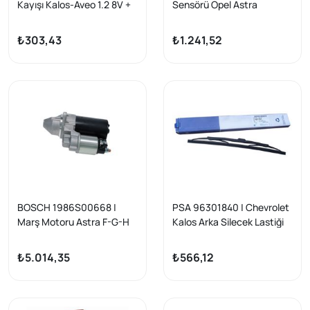
Kayışı Kalos-Aveo 1.2 8V +
Sensörü Opel Astra
AC 4PK948 / Felicia 1.3 /
J/Corsa D/E, Aveo 1.2-1.4
Santa Fe 2.0-2.4
A14NET
₺303,43
₺1.241,52
BOSCH 1986S00668 |
PSA 96301840 | Chevrolet
Marş Motoru Astra F-G-H
Kalos Arka Silecek Lastiği
Corsa B-C-D-E
Orjinal
₺5.014,35
₺566,12