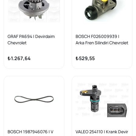
GRAF PA694 | Devirdaim
BOSCH F026009939 |
Chevrolet
Arka Fren Silindiri Chevrolet
Lanos/Kalos/Aveo 97->
Kalos/Aveo T200/T250 03-
1.3-1.5 8V
08
₺1.267,64
₺529,55
BOSCH 1987946076 | V
VALEO 254110 | Krank Devir