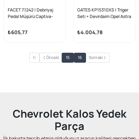
FACET 7.1242 | Debriyaj
GATES KP15310XS | Triger
Pedal Müşürü Captiva-
Seti + Devirdaim Opel Astra
Antara-Aveo-Lacetti-
F/G Corsa A/B Kadett E
Mokka
Vectra A/B Combo B 1.2-
₺605,77
₺4.004,78
1.6 8V X14SZ
Önceki
15
16
Sonraki
Chevrolet Kalos Yedek
Parça
İlk bakışta tercih etmiş olduğunuz aracın kalitesi gerçekten