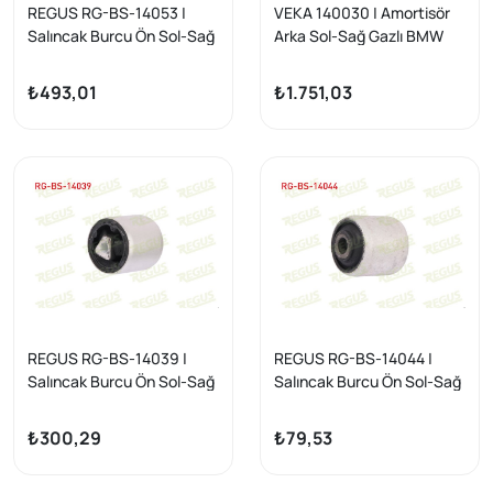
REGUS RG-BS-14053 |
VEKA 140030 | Amortisör
Salıncak Burcu Ön Sol-Sağ
Arka Sol-Sağ Gazlı BMW
Alt BMW X5 (E70) 3.0 D
(E60) 520 D / 520İ / 525İ /
2007-2012
530 D / 530İ 2003-2010
₺493,01
₺1.751,03
REGUS RG-BS-14039 |
REGUS RG-BS-14044 |
Salıncak Burcu Ön Sol-Sağ
Salıncak Burcu Ön Sol-Sağ
Alt BMW 5 Serisi (E60) 520
Alt BMW 5 Serisi (E39) 518
D 2003-2010
İ 1995-2003
₺300,29
₺79,53