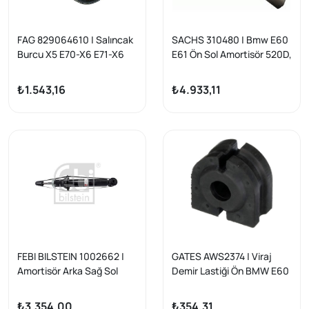
FAG 829064610 | Salıncak
SACHS 310480 | Bmw E60
Burcu X5 E70-X6 E71-X6
E61 Ön Sol Amortisör 520D,
E72 Bm 07-14
520İ, 525İ, 530D, 530İ 03-
10
₺1.543,16
₺4.933,11
FEBI BILSTEIN 1002662 |
GATES AWS2374 | Viraj
Amortisör Arka Sağ Sol
Demir Lastiği Ön BMW E60
BMW E60
04 >
₺3.354,00
₺354,31