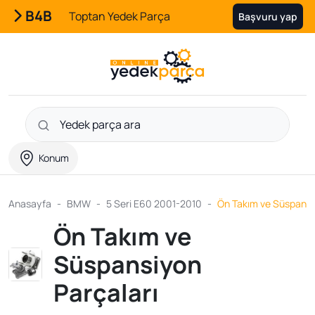
B4B
Toptan Yedek Parça
Başvuru yap
Konum
Anasayfa
BMW
5 Seri E60 2001-2010
Ön Takım ve Süspansi
Ön Takım ve
Süspansiyon
Parçaları