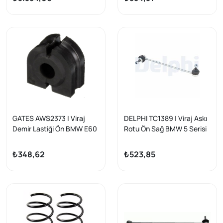
GATES AWS2373 | Viraj
DELPHI TC1389 | Viraj Askı
Demir Lastiği Ön BMW E60
Rotu Ön Sağ BMW 5 Serisi
E64 E65 04 >
E60 / E61 03-10
₺348,62
₺523,85