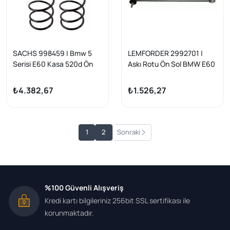
SACHS 998459 | Bmw 5
LEMFORDER 2992701 |
Serisi E60 Kasa 520d Ön
Askı Rotu Ön Sol BMW E60
Helezon Yay Takımı E60
E61 Xi 03-10 4X4
M47-M54 03-| 2 Adet
₺4.382,67
₺1.526,27
1
2
Sonraki
%100 Güvenli Alışveriş
Kredi kartı bilgileriniz 256bit SSL sertifikası ile
korunmaktadır.