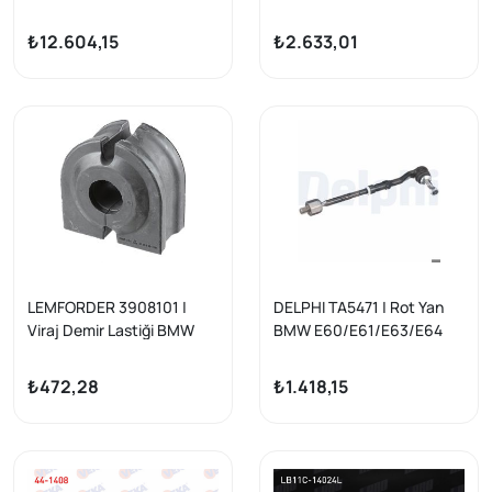
Takımı Delphi Marka
Ve Sol Takım Lemförder
Marka
₺12.604,15
₺2.633,01
LEMFORDER 3908101 |
DELPHI TA5471 | Rot Yan
Viraj Demir Lastiği BMW
BMW E60/E61/E63/E64
E60/E61 Ön Ø24.6
520d/520i Touring
₺472,28
₺1.418,15