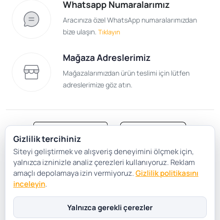
Whatsapp Numaralarımız
Aracınıza özel WhatsApp numaralarımızdan
bize ulaşın.
Tıklayın
Mağaza Adreslerimiz
Mağazalarımızdan ürün teslimi için lütfen
adreslerimize göz atın.
Gizlilik tercihiniz
Siteyi geliştirmek ve alışveriş deneyimini ölçmek için,
Satış Sözleşmesi
Gizlilik ve Güvenlik
yalnızca izninizle analiz çerezleri kullanıyoruz. Reklam
Gizlilik Politikası
Çerez Tercihleri
amaçlı depolamaya izin vermiyoruz.
Gizlilik politikasını
inceleyin
.
Şartlar Koşullar
Yalnızca gerekli çerezler