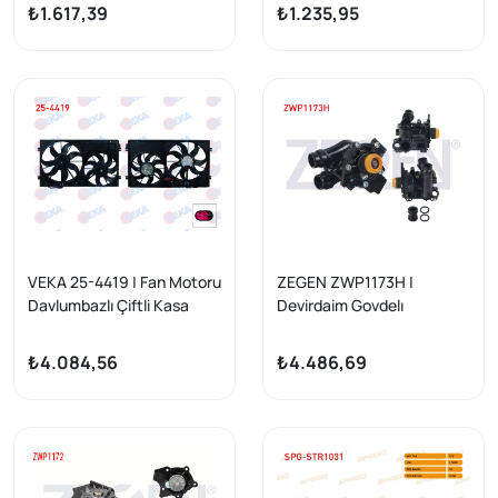
1.6 1996-2000
1.6İ-1.8 T (Aeh-Akl-Apf-
₺1.617,39
₺1.235,95
Agu) 1997-2005 / Passat
1.8 T (Aeb-Anb-Apu) 1996-
2000 / A3 1.8 T (Ajq) 1996-
2003 / Seat Leon 1.6 (Bfq)
1999-2006
VEKA 25-4419 | Fan Motoru
ZEGEN ZWP1173H |
Davlumbazlı Çiftli Kasa
Devirdaim Govdelı
400mm Golf V-VI-Passat
Termostatlı Volkswagen
1.2 TSI-1.4 TSI-1.6İ-1.6 TDI
Golf VI (5K1) 2.0 TSI 2008-
₺4.084,56
₺4.486,69
03-13 / A3 1.2-1.4-1.6 03-12
2013 / Passat (3C2) 1.8 TSI
/ Leon 1.2 TSI-1.4 TSI-1.6
2005-2008 / A4 (8K2,B8)
TDI 05-12 / Superb 1.6 TDI
2.0 TFSI 2007-2015 / Q5
10-15
(8R) 2.0 TFSI 2008-/ Golf
VI (5K1) 1.8 TSI 2008-2013