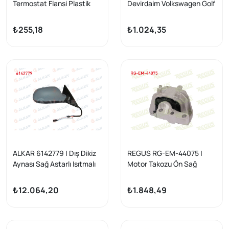
Termostat Flansi Plastik
Devirdaim Volkswagen Golf
Sağ Cıkıslı Audi A1 1.4 TFSI
VI (5K1) 2.0 TSI 2008-2013
10-/ A3 1.4 TFSI 04-13 /
/ Passat (3C2) 1.8 TSI
₺255,18
₺1.024,35
Leon 1.4 TSI 05-12 /
2005-2008 / A4 (8K2,B8)
Octavia 1.4 TSI 04-12 / Golf
2.0 TFSI 2007-2015 / Q5
V 1.4 TSI 03-09 / Jetta III 1.4
(8R) 2.0 TFSI 2008-/ Golf
TSI 05-10 / Scirocco 1.4 TSI
VI (5K1) 1.8 TSI 2008-2013
08 -
ALKAR 6142779 | Dış Dikiz
REGUS RG-EM-44075 |
Aynası Sağ Astarlı Isıtmalı
Motor Takozu Ön Sağ
Elektrikli Sinyalli 10 Pin Audi
Volkswagen Jetta III (1K2)
A5 2009-2017
1.6 TDI 2005-2010
₺12.064,20
₺1.848,49