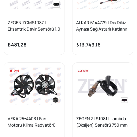
ZEGEN ZCMS1087 |
ALKAR 6144779 | Dış Dikiz
Eksantrik Devir Sensörü 1.0
Aynası Sağ Astarlı Katlanır
TSI-1.2 TSI-1.4 TSI-1.6 TDI-
Isıtmalı Elektrikli Sinyalli 12
2.0 TDI VW Golf VII (5G1)
Pin Audi A5 2009-2017
₺481,28
₺13.749,16
12-/ Caddy IV 15-20 /
Transporter T6 15-/ Seat
Ibiza IV (6J5) 08-15 / Audi
A3 (8Pa) 04-13 / Skoda
Octavia (5E3) III 12 -
VEKA 25-4403 | Fan
ZEGEN ZLS1081 | Lambda
Motoru Klima Radyatörü
(Oksijen) Sensörü 750 mm
Volkswagen Passat (3B2)
Volkswagen Golf IV-Bora