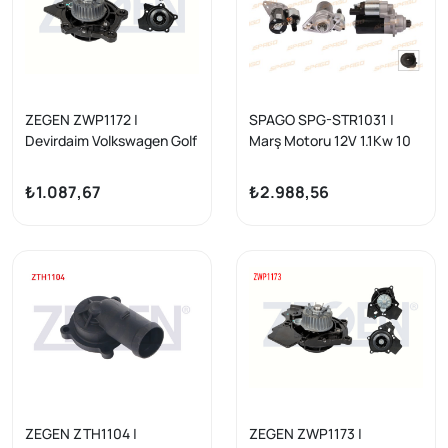
ZEGEN ZWP1172 |
SPAGO SPG-STR1031 |
Devirdaim Volkswagen Golf
Marş Motoru 12V 1.1Kw 10
V (1K1) 2.0 TSI 2003-2009
Dıs Ccw (Str6528) Golf V
/ A4 2.0 TFSI 2007-2015 /
VI-Jetta III IV-Passat B6 B7
₺1.087,67
₺2.988,56
Q5 (8R) 2.0 TFSI 2008-/
/ A3 07-15 (FSI TSI Araclar
Passat 2.0 FSI 2005-2008
İçin)
/ A3 1.8 TFSI 2004-2013 /
Leon (1P1) 1.8 TSI 2005-
2012
ZEGEN ZTH1104 |
ZEGEN ZWP1173 |