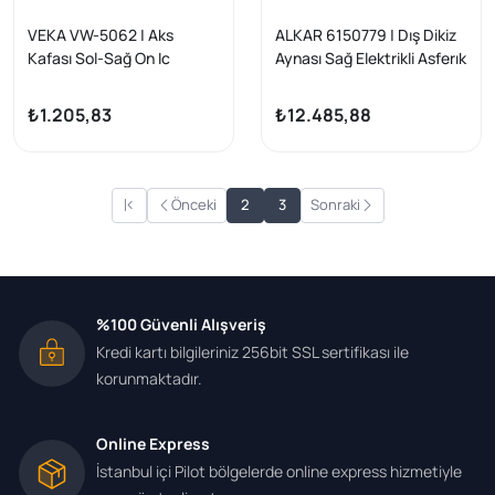
VEKA VW-5062 | Aks
ALKAR 6150779 | Dış Dikiz
Kafası Sol-Sağ On Ic
Aynası Sağ Elektrikli Asferık
Volkswagen Golf V (1K1)
Isıtmalı Astarlı Katlanır
1.6İ A-T 26X32x31 Uzunluk
Sinyalli Kör Noktalı 12 Pin
₺1.205,83
₺12.485,88
157,5 mm 2003-2009
Audi A5 Sportback (8Ta)
2009 -
Önceki
2
3
Sonraki
%100 Güvenli Alışveriş
Kredi kartı bilgileriniz 256bit SSL sertifikası ile
korunmaktadır.
Online Express
İstanbul içi Pilot bölgelerde online express hizmetiyle