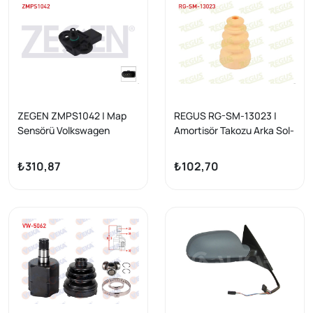
ZEGEN ZMPS1042 | Map
REGUS RG-SM-13023 |
Sensörü Volkswagen
Amortisör Takozu Arka Sol-
Passat (3B3) 2000-2005 /
Sağ Audi A3 (8P1) 1.2 TFSI
Audi A4 (8E2) 2000-2004 /
2003-2012
₺310,87
₺102,70
A6 (4B2) 1997-2004 / A8
(4E2) 2003-2010 / Q7
(4Lb) 2006-2015