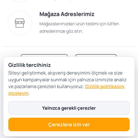
Mağaza Adreslerimiz
Mağazalarımızdan ürün teslimi için lütfen
adreslerimize göz atın.
Gizlilik tercihiniz
Siteyi geliştirmek, alışveriş deneyimini ölçmek ve size
Satış Sözleşmesi
Gizlilik ve Güvenlik
uygun kampanyalar sunmak için yalnızca izninizle analiz
Gizlilik Politikası
Çerez Tercihleri
ve pazarlama çerezleri kullanıyoruz.
Gizlilik politikasını
inceleyin
.
Şartlar Koşullar
Yalnızca gerekli çerezler
Çerezlere izin ver