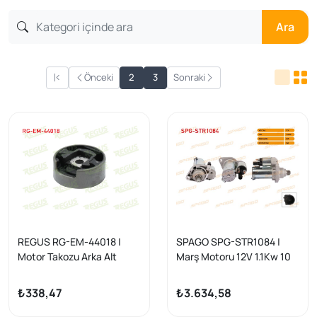
Ara
Önceki
2
3
Sonraki
REGUS RG-EM-44018 |
SPAGO SPG-STR1084 |
Motor Takozu Arka Alt
Marş Motoru 12V 1.1Kw 10
Volkswagen Passat (3C2)
Dıs Ccw (Str3342) Passat
1.6 FSI 2005-2008
B6-Golf V VI-Jetta III-
₺338,47
₺3.634,58
Tiguan (Benzinli Araclar
İçin)