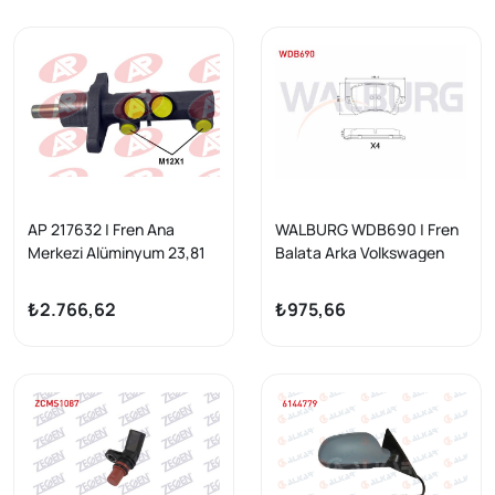
AP 217632 | Fren Ana
WALBURG WDB690 | Fren
Merkezi Alüminyum 23,81
Balata Arka Volkswagen
mm (ABS li-Esplı) Audi A3
Tiguan (5N_) 1.4 TSI 2007-
2004-2013 / Seat Leon
2016 / Tiguan (5N_) 2.0
₺2.766,62
₺975,66
2006-2013 / Toledo 2004-
TDI 2007-2016 / Tiguan
2009 / Altea 2004-/ VW
(5N_) 2.0 FSI 2007-2016 /
Caddy 2015-/ Golf 2004-
Audi Q3 (8U) 1.4 TFSI
2014 / Jetta 2004-2010 /
2011-/ Q3 (8U) 2.0 TDI
Scirocco 2008-2017
2011-/ Seat Alhambra 1.4
TSI 2010 -