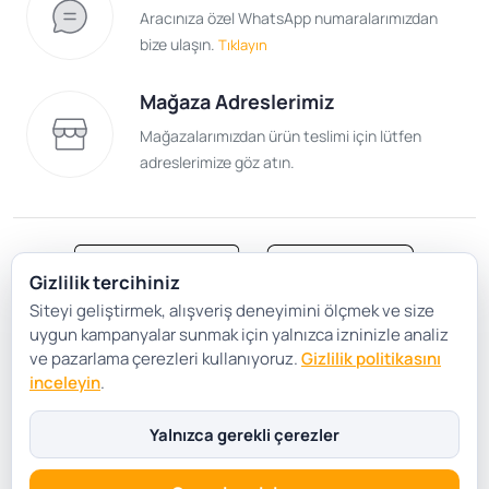
Aracınıza özel WhatsApp numaralarımızdan
bize ulaşın.
Tıklayın
Mağaza Adreslerimiz
Mağazalarımızdan ürün teslimi için lütfen
adreslerimize göz atın.
Gizlilik tercihiniz
Siteyi geliştirmek, alışveriş deneyimini ölçmek ve size
Satış Sözleşmesi
Gizlilik ve Güvenlik
uygun kampanyalar sunmak için yalnızca izninizle analiz
Gizlilik Politikası
Çerez Tercihleri
ve pazarlama çerezleri kullanıyoruz.
Gizlilik politikasını
inceleyin
.
Şartlar Koşullar
Yalnızca gerekli çerezler