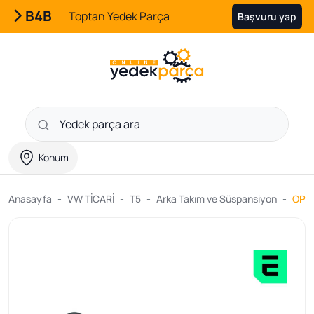
B4B
Toptan Yedek Parça
Başvuru yap
Konum
Anasayfa
VW TİCARİ
T5
Arka Takım ve Süspansiyon
OPTI