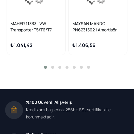
MAHER 11333 | VW
MAYSAN MANDO
Transporter T5/T6/T7
PN6231502 | Amortisör
2004- Gazlı Arka
Arka Transporter T5 03>
Amortisör
Uzun Şase 1.9 TDI 2003-
₺1.041,42
₺1.406,56
2011
%100 Güvenli Alışveriş
Kredi kartı bilgileriniz 256bit SSL sertifikası ile
korunmaktadır.