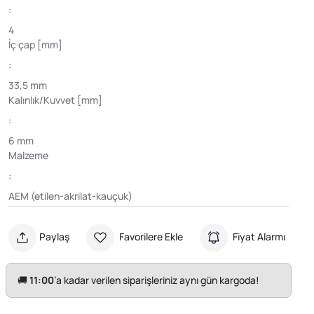
:
4
İç çap [mm]
:
33,5 mm
Kalınlık/Kuvvet [mm]
:
6 mm
Malzeme
:
AEM (etilen-akrilat-kauçuk)
Paylaş
Favorilere Ekle
Fiyat Alarmı
🚚
11:00
’a kadar verilen siparişleriniz aynı gün kargoda!