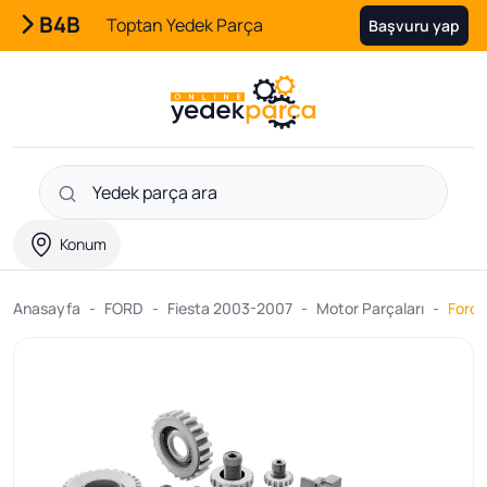
B4B
Toptan Yedek Parça
Başvuru yap
Konum
Anasayfa
FORD
Fiesta 2003-2007
Motor Parçaları
Ford 