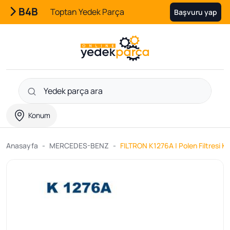
B4B
Toptan Yedek Parça
Başvuru yap
Konum
Anasayfa
MERCEDES-BENZ
FILTRON K1276A | Polen Filtresi 