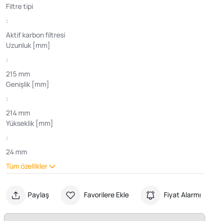
Filtre tipi
:
Aktif karbon filtresi
Uzunluk [mm]
:
215 mm
Genişlik [mm]
:
214 mm
Yükseklik [mm]
:
24 mm
Tüm özellikler
Paylaş
Favorilere Ekle
Fiyat Alarmı