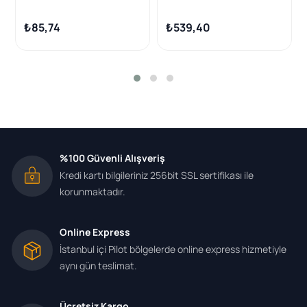
Fortwo Coupe Cabrıo II 0.8
Smart Fortwo Cabrio (451)
CDI-1.0 2007-14)
07-Fortwo Coupe (451) 07
₺85,74
₺539,40
-
%100 Güvenli Alışveriş
Kredi kartı bilgileriniz 256bit SSL sertifikası ile
korunmaktadır.
Online Express
İstanbul içi Pilot bölgelerde online express hizmetiyle
aynı gün teslimat.
Ücretsiz Kargo