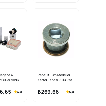
1.6-2.0-2.3 dCi
Megane 4
Renault Tüm Modeller
 dCi Periyodik
Karter Tapası Pullu Psa
Filtre Seti
Orijinal Ürün
ka
6,65
₺269,66
4,0
5,0