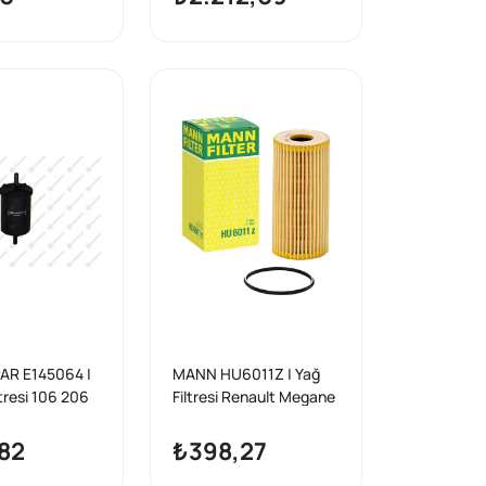
(F8q-F9q)
R E145064 |
MANN HU6011Z | Yağ
ltresi 106 206
Filtresi Renault Megane
IV-Trafic-Master-
Kadjar-Koleos-Talisman
82
₺398,27
/ Nissan Qashqai-X-Trail