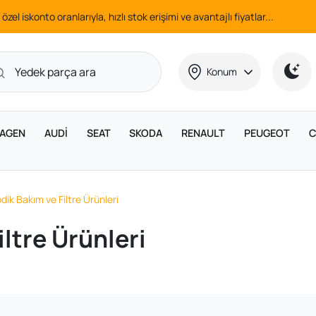
 özel iskonto oranlarıyla, hızlı stok erişimi ve avantajlı fiyatlar...
Konum
AGEN
AUDİ
SEAT
SKODA
RENAULT
PEUGEOT
C
dik Bakım ve Filtre Ürünleri
iltre Ürünleri