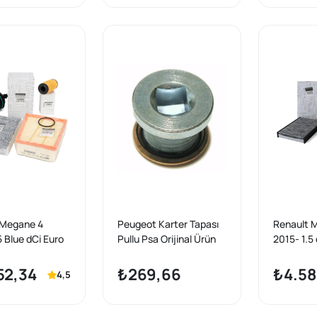
 Megane 4
Peugeot Karter Tapası
Renault 
5 Blue dCi Euro
Pullu Psa Orijinal Ürün
2015- 1.5
dik Bakım Filtre
Yağ Bakım 
s Marka
Mais Mar
52,34
₺269,66
₺4.58
4,5