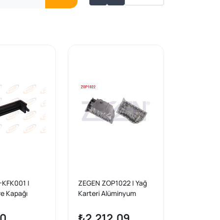
KFK001 |
ZEGEN ZOP1022 | Yağ
tre Kapağı
Karteri Alüminyum
 / Talisman
Renault Kangoo /
Megane / Laguna 1.9D
40
₺2.212,09