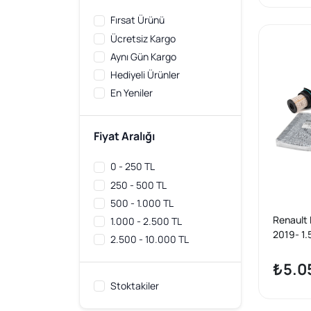
HENGST
11
Fırsat Ürünü
HERTH+BUSS
4
Ücretsiz Kargo
JAPAN PARTS
2
Aynı Gün Kargo
KRAFTVOLL
10
Hediyeli Ürünler
MAHER
5
En Yeniler
MAHLE
13
MAIS
19
MANDO
8
Fiyat Aralığı
MANN
18
0 - 250 TL
MGA
1
250 - 500 TL
MOBİS
1
500 - 1.000 TL
MOPAR (PSA)
4
Renault
1.000 - 2.500 TL
OEM
6
2019- 1.
OEMPARTS
2.500 - 10.000 TL
1
6 Periyo
OPAR
2
Seti Mai
₺5.0
OPTIMAL
1
Stoktakiler
PUGA
1