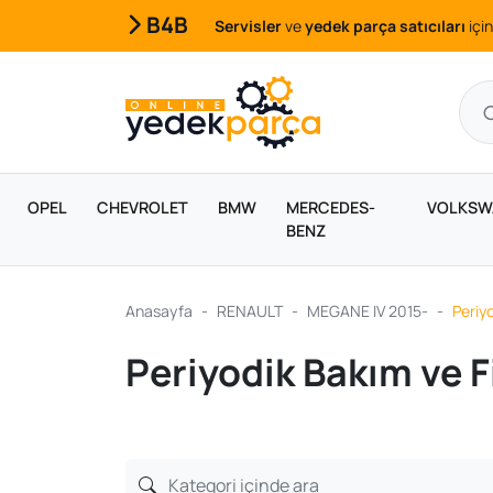
B4B
Servisler
ve
yedek parça satıcıları
için
OPEL
CHEVROLET
BMW
MERCEDES-
VOLKSW
BENZ
Anasayfa
RENAULT
MEGANE IV 2015-
Periyo
Periyodik Bakım ve F