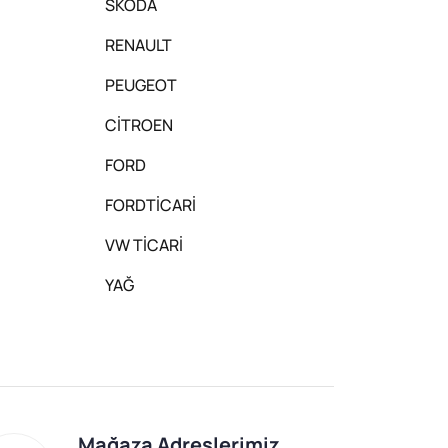
SKODA
RENAULT
PEUGEOT
CİTROEN
FORD
FORDTİCARİ
VW TİCARİ
YAĞ
Mağaza Adreslerimiz