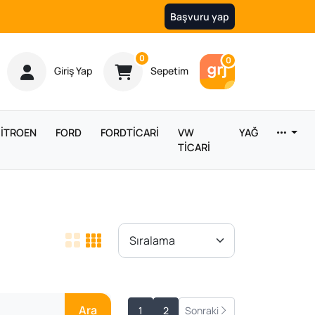
Başvuru yap
Ürün sayısı
0
Araç sayısı
0
Giriş Yap
Sepetim
İTROEN
FORD
FORDTİCARİ
VW
YAĞ
TİCARİ
Ara
1
2
Sonraki