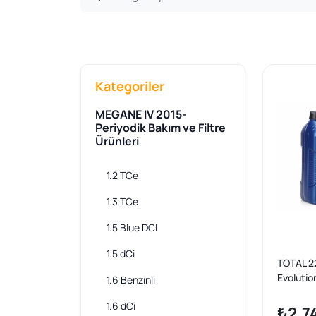
Kategoriler
MEGANE IV 2015-
Periyodik Bakım ve Filtre
Ürünleri
1.2 TCe
1.3 TCe
1.5 Blue DCI
1.5 dCi
TOTAL 22
Evolutio
1.6 Benzinli
5w30 Fe
1.6 dCi
0720 Ona
₺2.7