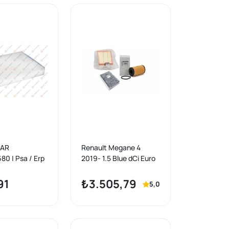
PAR
Renault Megane 4
0 | Psa / Erp
2019- 1.5 Blue dCi Euro
tresi Megane IV
6 Periyodik Bakım Filtre
 Talisman
Seti 3 lü Mais Marka
91
₺3.505,79
5,0
space