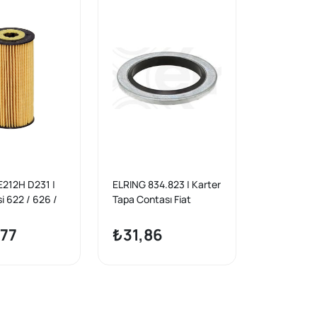
212H D231 |
ELRING 834.823 | Karter
si 622 / 626 /
Tapa Contası Fiat
ss Navara 2.3
Fiorino / Peugeot 206–
307–407 / Partner /
77
₺31,86
Mercedes-Benz (1999–
>)