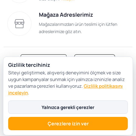
Mağaza Adreslerimiz
Mağazalarımızdan ürün teslimi için lütfen
adreslerimize göz atın.
Gizlilik tercihiniz
Siteyi geliştirmek, alışveriş deneyimini ölçmek ve size
Satış Sözleşmesi
Gizlilik ve Güvenlik
uygun kampanyalar sunmak için yalnızca izninizle analiz
Gizlilik Politikası
Çerez Tercihleri
ve pazarlama çerezleri kullanıyoruz.
Gizlilik politikasını
inceleyin
.
Şartlar Koşullar
Yalnızca gerekli çerezler
Çerezlere izin ver