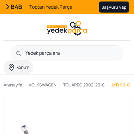
B4B
Toptan Yedek Parça
Başvuru yap
Konum
Anasayfa
VOLKSWAGEN
TOUAREG 2002-2010
AYD 99-0238