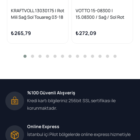
KRAFTVOLL 13030175 | Rot
VOTTO 15-08300 |
Mili Sağ Sol Touareg 03-18
15.08300 / Sağ / Sol Rot
Q7 07-15
Kolu (VW Amarok 10-
Touareg 03-18 Audi Q7 07-
₺265,79
₺272,09
15)
%100 Güvenli Alışveriş
Kredi kartı bilgileriniz 256bit SSL sertifikası ile
korunmaktadır.
Online Express
İstanbul içi Pilot bölgelerde online express hizmetiyle