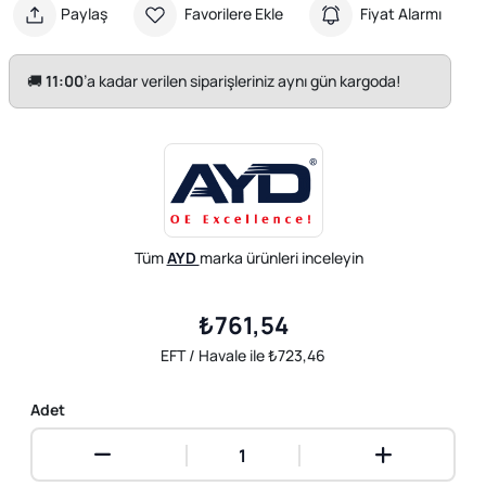
Paylaş
Favorilere Ekle
Fiyat Alarmı
🚚
11:00
’a kadar verilen siparişleriniz aynı gün kargoda!
Tüm
AYD
marka ürünleri inceleyin
₺761,54
EFT / Havale ile ₺723,46
Adet