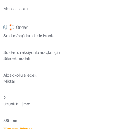
Montaj tarafı
:
Önden
Soldan/sağdan direksiyonlu
:
Soldan direksiyonlu araçlar için
Silecek modeli
:
Alçak kollu silecek
Miktar
:
2
Uzunluk 1 [mm]
:
580 mm
Tüm özellikler