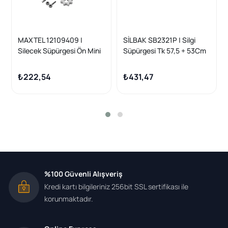
MAXTEL 12109409 |
SİLBAK SB2321P | Silgi
Silecek Süpürgesi Ön Mini
Süpürgesi Tk 57,5 + 53Cm
Countryman F60 16 > 19
17> Mini Cooper
Muz Tipi 575mm + 530mm
₺222,54
₺431,47
23 + 21
%100 Güvenli Alışveriş
Kredi kartı bilgileriniz 256bit SSL sertifikası ile
korunmaktadır.