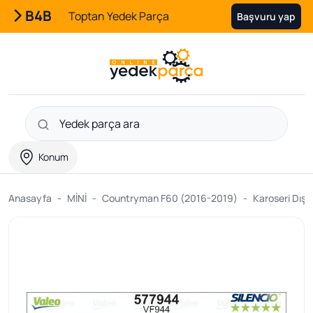
B4B
Toptan Yedek Parça
Başvuru yap
Konum
Anasayfa
MİNİ
Countryman F60 (2016-2019)
Karoseri Dış 