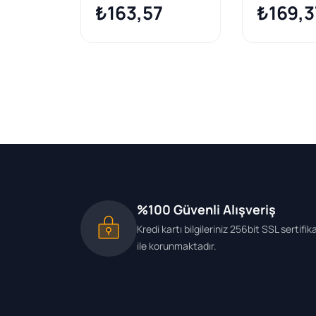
₺163,57
04= > | 2 Ad
₺169,3
%100 Güvenli Alışveriş
Kredi kartı bilgileriniz 256bit SSL sertifik
ile korunmaktadır.