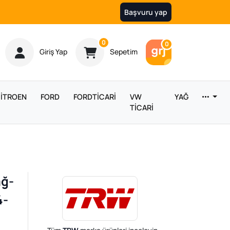
Başvuru yap
Ürün sayısı
0
Araç sayısı
0
Giriş Yap
Sepetim
İTROEN
FORD
FORDTİCARİ
VW
YAĞ
TİCARİ
ağ-
4-