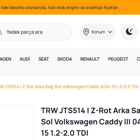
 özel iskonto oranlarıyla, hızlı stok erişimi ve avantajlı fiyatlar...
Konum
AGEN
AUDİ
SEAT
SKODA
RENAULT
PEUGEOT
C
W JTS514 | Z-Rot Arka Sağ-Sol Volkswagen Caddy III 04-15 1.2-2.0 TDI
TRW JTS514 | Z-Rot Arka S
Sol Volkswagen Caddy III 0
15 1.2-2.0 TDI