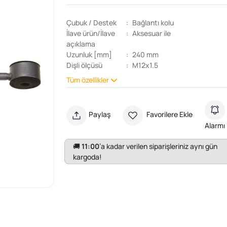
Çubuk / Destek
:
Bağlantı kolu
İlave ürün/İlave
:
Aksesuar ile
açıklama
Uzunluk [mm]
:
240 mm
Dişli ölçüsü
:
M12x1.5
Tüm özellikler
Paylaş
Favorilere Ekle
Alarmı
🚚
11:00
’a kadar verilen siparişleriniz aynı gün
kargoda!