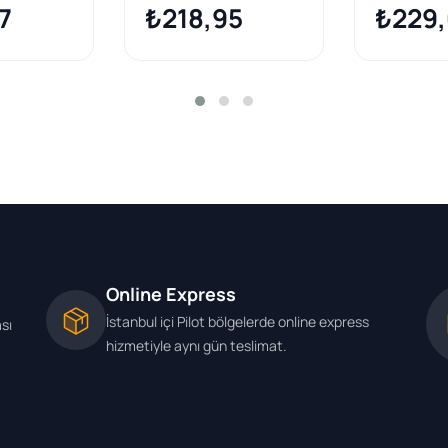
et
7
₺218,95
₺229,
Online Express
İstanbul içi Pilot bölgelerde online express
ası
hizmetiyle aynı gün teslimat.