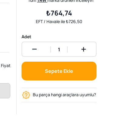
Tüm
TRW
marka ürünleri inceleyin
₺764,74
EFT / Havale ile ₺726,50
Adet
Fiyat
Sepete Ekle
Bu parça hangi araçlara uyumlu?