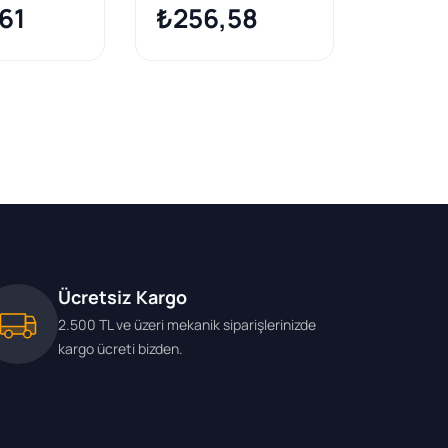
61
-
₺256,58
₺259
Ücretsiz Kargo
2.500 TL ve üzeri mekanik siparişlerinizde
kargo ücreti bizden.