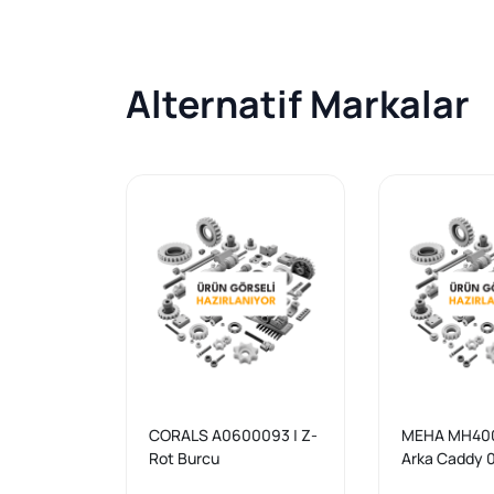
Alternatif Markalar
CORALS A0600093 | Z-
MEHA MH4004
Rot Burcu
Arka Caddy 
Volkswagen C