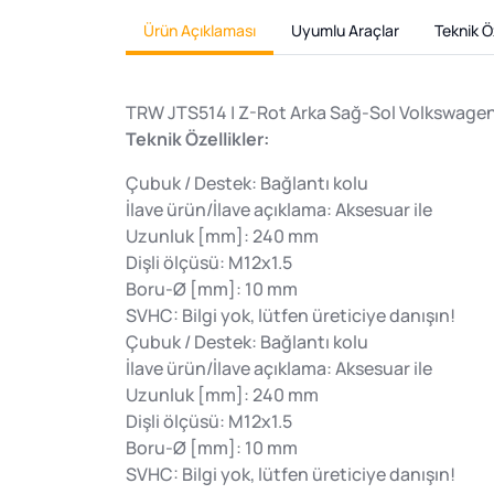
Ürün Açıklaması
Uyumlu Araçlar
Teknik Öz
TRW JTS514 | Z-Rot Arka Sağ-Sol Volkswagen C
Teknik Özellikler:
Çubuk / Destek: Bağlantı kolu
İlave ürün/İlave açıklama: Aksesuar ile
Uzunluk [mm]: 240 mm
Dişli ölçüsü: M12x1.5
Boru-Ø [mm]: 10 mm
SVHC: Bilgi yok, lütfen üreticiye danışın!
Çubuk / Destek: Bağlantı kolu
İlave ürün/İlave açıklama: Aksesuar ile
Uzunluk [mm]: 240 mm
Dişli ölçüsü: M12x1.5
Boru-Ø [mm]: 10 mm
SVHC: Bilgi yok, lütfen üreticiye danışın!