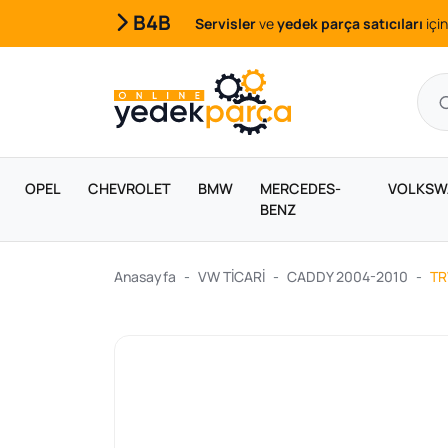
B4B
Servisler
ve
yedek parça satıcıları
için
OPEL
CHEVROLET
BMW
MERCEDES-
VOLKSW
BENZ
Anasayfa
VW TİCARİ
CADDY 2004-2010
TR