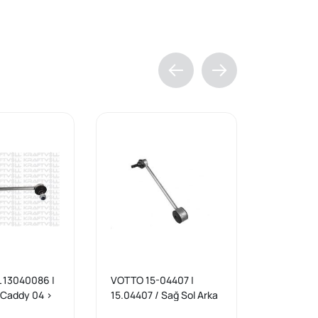
 13040086 |
VOTTO 15-04407 |
WISCO 11
 Caddy 04 >
15.04407 / Sağ Sol Arka
Rot Arka 
Askı Rotu VW Caddy 04
04-20