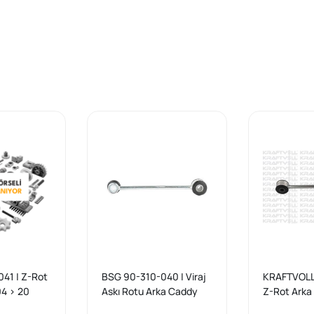
1 | Z-Rot
BSG 90-310-040 | Viraj
KRAFTVOLL
04 > 20
Askı Rotu Arka Caddy
Z-Rot Arka
addy III
Bm 04 -
20