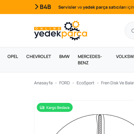
B4B
Servisler
ve
yedek parça satıcıları
için
OPEL
CHEVROLET
BMW
MERCEDES-
VOLKSW
BENZ
Anasayfa
FORD
EcoSport
Fren Disk Ve Bala