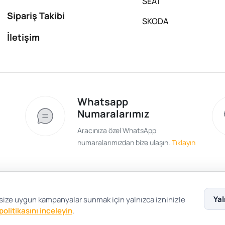
SEAT
Sipariş Takibi
SKODA
İletişim
Whatsapp
Numaralarımız
Aracınıza özel WhatsApp
numaralarımızdan bize ulaşın.
Tıklayın
Satış Sözleşmesi
Gizlilik ve Güvenlik
Gizli
Yal
 size uygun kampanyalar sunmak için yalnızca izninizle
 politikasını inceleyin
.
Çerez Tercihleri
Şartlar Koşullar