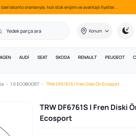
 özel iskonto oranlarıyla, hızlı stok erişimi ve avantajlı fiyatlar...
Konum
AGEN
AUDİ
SEAT
SKODA
RENAULT
PEUGEOT
C
ta
1.0 ECOBOOST
TRW DF6761S | Fren Diski Ön Ecosport
TRW DF6761S | Fren Diski Ö
Ecosport