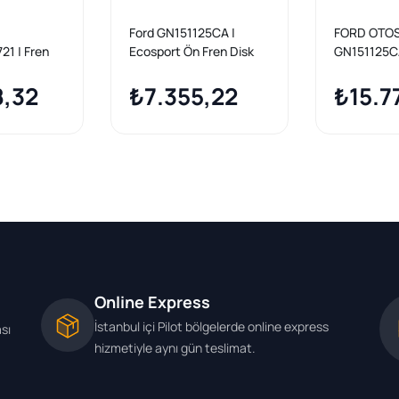
D
Ford GN151125CA |
FORD OTO
1 | Fren
Ecosport Ön Fren Disk
GN151125CA
d Ecosport
Takımı Delphi Marka
2017-2022 
t
8,32
BG5043C Ecosport
₺7.355,22
Takımı
₺15.7
10/2013 >
Online Express
İstanbul içi Pilot bölgelerde online express
ası
hizmetiyle aynı gün teslimat.