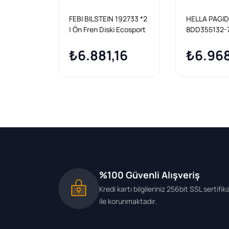
FEBI BILSTEIN 192733 *2
HELLA PAGI
| Ön Fren Diski Ecosport
8DD355132-72
17 > | 2 Adet
Diski Ön For
₺6.881,16
2017- | 2 Ade
₺6.96
%100 Güvenli Alışveriş
Kredi kartı bilgileriniz 256bit SSL sertifik
ile korunmaktadır.