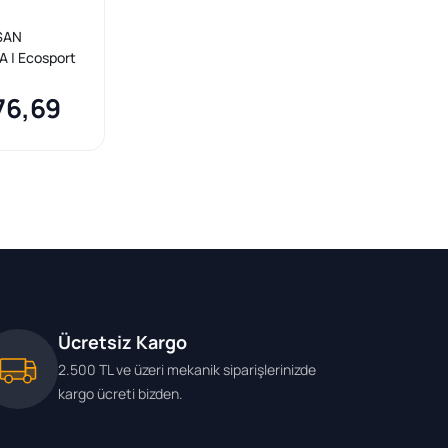
SAN
 | Ecosport
Ön Fren Disk
76,69
Ücretsiz Kargo
2.500 TL ve üzeri mekanik siparişlerinizde
kargo ücreti bizden.