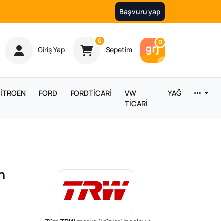
Başvuru yap
Ürün sayısı
0
Araç sayısı
0
Giriş Yap
Sepetim
İTROEN
FORD
FORDTİCARİ
VW
YAĞ
TİCARİ
n