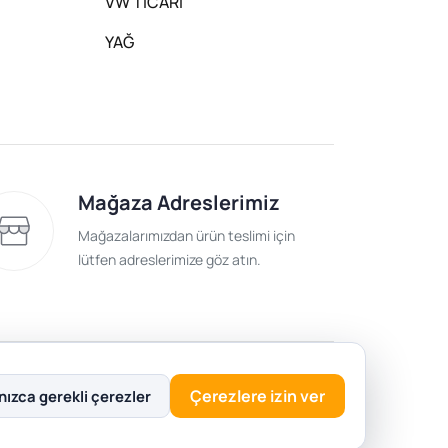
VW TİCARİ
YAĞ
Mağaza Adreslerimiz
Mağazalarımızdan ürün teslimi için
lütfen adreslerimize göz atın.
lik Politikası
Çerezlere izin ver
nızca gerekli çerezler