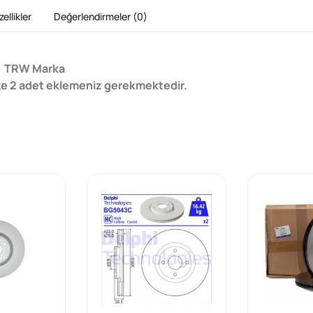
ellikler
Değerlendirmeler (
0
)
n TRW Marka
ize 2 adet eklemeniz gerekmektedir.