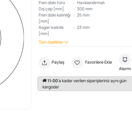
Fren diski türü
:
Havalandırmalı
Dış çap [mm]
:
300 mm
Fren diski kalınlığı
:
25 mm
[mm]
Asgari kalınlık
:
23 mm
[mm]
Tüm özellikler
Paylaş
Favorilere Ekle
Alarmı
🚚
11:00
’a kadar verilen siparişleriniz aynı gün
kargoda!