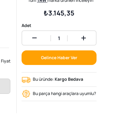
Tüm
TRW
marka ürünleri inceleyin
₺3.145,35
Adet
Gelince Haber Ver
Fiyat
Bu üründe:
Kargo Bedava
Bu parça hangi araçlara uyumlu?